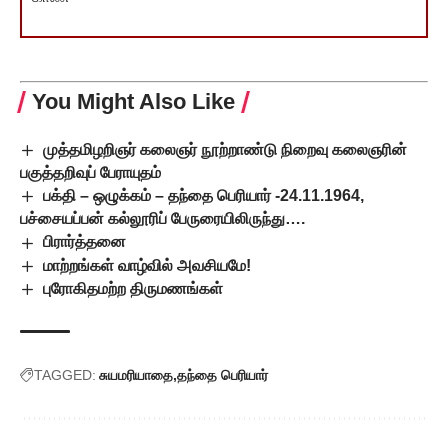
You Might Also Like
முத்தமிழறிஞர் கலைஞர் நூற்றாண்டு நிறைவு கலைஞரின்
பகுத்தறிவுப் பேராயுதம்
பக்தி – ஒழுக்கம் – தந்தை பெரியார் -24.11.1964,
பச்சையப்பன் கல்லூரிப் பேருரையிலிருந்து….
பிரார்த்தனை
மாற்றங்கள் வாழ்வில் அவசியமே!
புரோகிதமற்ற திருமணங்கள்
TAGGED:
சுயமரியாதை
தந்தை பெரியார்