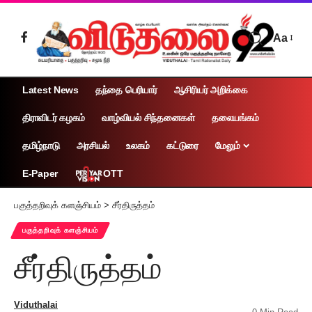
Aa
Latest News
தந்தை பெரியார்
ஆசிரியர் அறிக்கை
திராவிடர் கழகம்
வாழ்வியல் சிந்தனைகள்
தலையங்கம்
தமிழ்நாடு
அரசியல்
உலகம்
கட்டுரை
மேலும்
OTT
E-Paper
பகுத்தறிவுக் களஞ்சியம்
>
சீர்திருத்தம்
பகுத்தறிவுக் களஞ்சியம்
சீர்திருத்தம்
Viduthalai