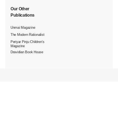
விடுதலை வளர்ச்சிக்கு
உரமிடுங்கள்..
அன்பார்ந்த தோழர்களே, தந்தை பெரியார் அவர்களால்
தொடங்கப்பட்டு, திராவிட இயக்கத்தின் முதன்மைக்
குரலாக, உலகின் முதல் மற்றும் ஒரே பகுத்தறிவு நாளேடாக
திகழ்ந்து வருகிறது "விடுதலை" நாளேடு.
"விடுதலை" என்பது ஒரு நாளேடு மட்டுமல்ல; இது ஒரு
இயக்கம். விடுதலை தன் பணியைத் தொய்வு இன்றித்
தொடர, உங்கள் பொருளாதார பங்களிப்பு மிகத் தேவை.
பெரியார் தொடங்கி வளர்த்த விடுதலையை உரமிட்டு
இன்னும் வளர்க்க வேண்டிய கடமை நமக்கு இருக்கிறது.
உங்கள் நன்கொடை அந்த வளர்ச்சிக்கு உதவும்.