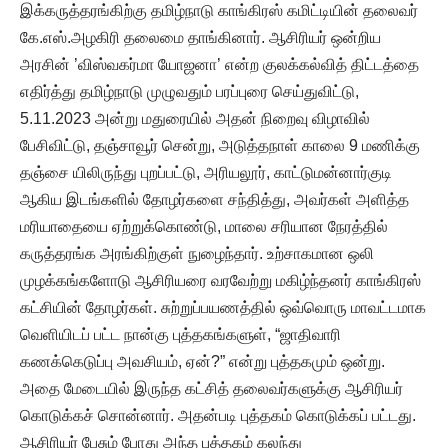
இக்கருத்தரங்கிற்கு தமிழ்நாடு காங்கிரஸ் கமிட்டியின் தலைவர்
கே.எஸ்.அழகிரி தலைமை தாங்கினார். ஆசிரியர் ஒன்றிய
அரசின் ’விஸ்வகர்மா யோஜனா’ என்ற குலக்கல்வித் திட்டத்தை
எதிர்த்து தமிழ்நாடு முழுவதும் பரப்புரை செய்துவிட்டு,
5.11.2023 அன்று மதுரையில் அதன் நிறைவு விழாவில்
பேசிவிட்டு, தஞ்சாவூர் சென்று, அடுத்தநாள் காலை 9 மணிக்கு
தஞ்சை யிலிருந்து புறப்பட்டு, அரியலூர், காட்டுமன்னார்குடி
ஆகிய இடங்களில் தோழர்களை சந்தித்து, அவர்கள் அளித்த
மரியாதையை ஏற்றுக்கொண்டு, மாலை சரியான நேரத்தில்
கருத்தரங்க அரங்கிற்குள் நுழைந்தார். உற்சாகமான ஒலி
முழக்கங்களோடு ஆசிரியரை வரவேற்று மகிழ்ந்தனர் காங்கிரஸ்
கட்சியின் தோழர்கள். சுற்றுப்பயணத்தில் ஒவ்வொரு மாவட்டமாக
வெளியிடப் பட்ட நான்கு புத்தகங்களுள், “ஜாதிவாரி
கணக்கெடுப்பு அவசியம், ஏன்?” என்று புத்தகமும் ஒன்று.
அதை மேடையில் இருந்த கட்சித் தலைவர்களுக்கு ஆசிரியர்
கொடுக்கச் சொன்னார். அதன்படி புத்தகம் கொடுக்கப் பட்டது.
ஆசிரியர் பேசும் போது அந்த புத்தகம் கலந்து