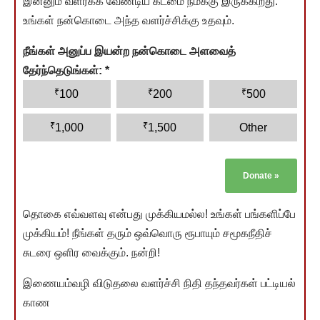
இன்னும் வளர்க்க வேண்டிய கடமை நமக்கு இருக்கிறது.
உங்கள் நன்கொடை அந்த வளர்ச்சிக்கு உதவும்.
நீங்கள் அனுப்ப இயன்ற நன்கொடை அளவைத்
தேர்ந்தெடுங்கள்:
*
₹
₹
₹
100
200
500
₹
₹
1,000
1,500
Other
Donate
»
தொகை எவ்வளவு என்பது முக்கியமல்ல! உங்கள் பங்களிப்பே
முக்கியம்! நீங்கள் தரும் ஒவ்வொரு ரூபாயும் சமூகநீதிச்
சுடரை ஒளிர வைக்கும். நன்றி!
இணையம்வழி விடுதலை வளர்ச்சி நிதி தந்தவர்கள் பட்டியல்
காண