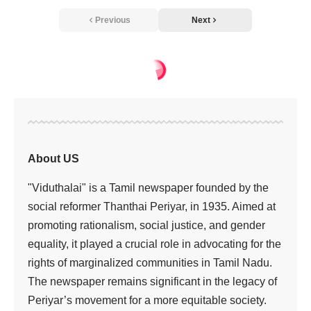
Previous
Next
திராவிடர் கழகம்
>
‘விடுதலை’ சந்தா வழங்கியோர்
திராவிடர் கழகம்
‘விடுதலை’ சந்தா
வழங்கியோர்
Viduthalai
1 Min Read
Last updated: November 27, 2023 2:35 pm
பெரம்பலூர் மாவட்டம் ஆலத்தூர் ஒன்றிய தலைவர்
வீ.இரவிக்குமார் அவர்கள் “விடுதலை “ஆண்டு சந்தா விற்கான
தொகை ரூ.2000 தலைமைக் கழக அமைப்பாளர் க. சிந்தனைச்