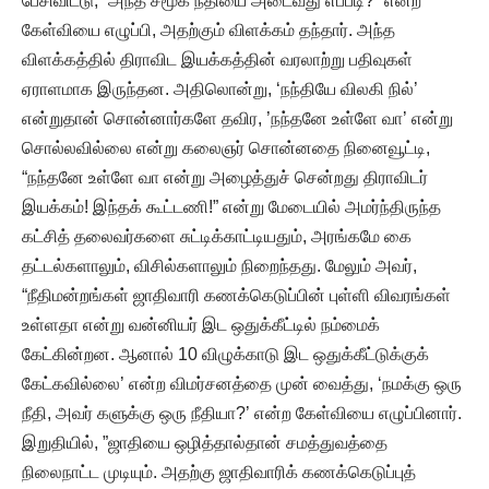
பேசிவிட்டு, “அந்த சமூக நீதியை அடைவது எப்படி?” என்ற
கேள்வியை எழுப்பி, அதற்கும் விளக்கம் தந்தார். அந்த
விளக்கத்தில் திராவிட இயக்கத்தின் வரலாற்று பதிவுகள்
ஏராளமாக இருந்தன. அதிலொன்று, ‘நந்தியே விலகி நில்’
என்றுதான் சொன்னார்களே தவிர, ’நந்தனே உள்ளே வா’ என்று
சொல்லவில்லை என்று கலைஞர் சொன்னதை நினைவூட்டி,
“நந்தனே உள்ளே வா என்று அழைத்துச் சென்றது திராவிடர்
இயக்கம்! இந்தக் கூட்டணி!” என்று மேடையில் அமர்ந்திருந்த
கட்சித் தலைவர்களை சுட்டிக்காட்டியதும், அரங்கமே கை
தட்டல்களாலும், விசில்களாலும் நிறைந்தது. மேலும் அவர்,
“நீதிமன்றங்கள் ஜாதிவாரி கணக்கெடுப்பின் புள்ளி விவரங்கள்
உள்ளதா என்று வன்னியர் இட ஒதுக்கீட்டில் நம்மைக்
கேட்கின்றன. ஆனால் 10 விழுக்காடு இட ஒதுக்கீட்டுக்குக்
கேட்கவில்லை’ என்ற விமர்சனத்தை முன் வைத்து, ‘நமக்கு ஒரு
நீதி, அவர் களுக்கு ஒரு நீதியா?’ என்ற கேள்வியை எழுப்பினார்.
இறுதியில், ”ஜாதியை ஒழித்தால்தான் சமத்துவத்தை
நிலைநாட்ட முடியும். அதற்கு ஜாதிவாரிக் கணக்கெடுப்புத்