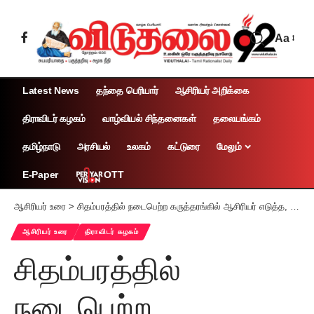
Aa
Latest News
தந்தை பெரியார்
ஆசிரியர் அறிக்கை
திராவிடர் கழகம்
வாழ்வியல் சிந்தனைகள்
தலையங்கம்
தமிழ்நாடு
அரசியல்
உலகம்
கட்டுரை
மேலும்
OTT
E-Paper
ஆசிரியர் உரை
>
சிதம்பரத்தில் நடைபெற்ற கருத்தரங்கில் ஆசிரியர் எடுத்த, சமூகநீதி பாடம்!
ஆசிரியர் உரை
திராவிடர் கழகம்
சிதம்பரத்தில்
நடைபெற்ற