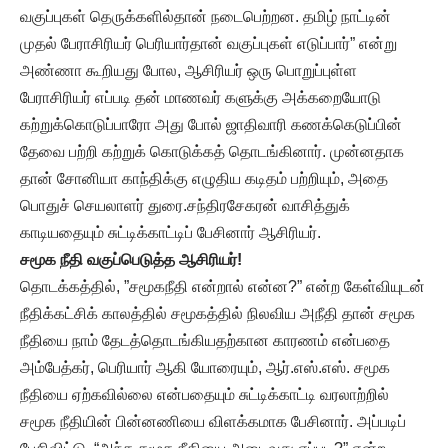
வகுப்புகள் தெருக்களில்தான் நடைபெற்றன. தமிழ் நாட்டின்
முதல் பேராசிரியர் பெரியார்தான் வகுப்புகள் எடுப்பார்” என்று
அண்ணா கூறியது போல, ஆசிரியர் ஒரு பொறுப்புள்ள
பேராசிரியர் எப்படி தன் மாணவர் களுக்கு அக்கறையோடு
கற்றுக்கொடுப்பாரோ அது போல் ஜாதிவாரி கணக்கெடுப்பின்
தேவை பற்றி கற்றுக் கொடுக்கத் தொடங்கினார். முன்னதாக
தான் சோனியா காந்திக்கு எழுதிய கடிதம் பற்றியும், அதை
பொதுச் செயலாளர் துரை.சந்திரசேகரன் வாசித்துக்
காடியதையும் சுட்டிக்காட்டிப் பேசினார் ஆசிரியர்.
சமூக நீதி வகுப்பெடுத்த ஆசிரியர்!
தொடக்கத்தில், ”சமூகநீதி என்றால் என்ன?” என்ற கேள்வியுடன்
நீதிக்கட்சிக் காலத்தில் சமூகத்தில் நிலவிய அநீதி தான் சமூக
நீதியை நாம் தேடத்தொடங்கியதற்கான காரணம் என்பதை
அம்பேத்கர், பெரியார் ஆகி யோரையும், ஆர்.எஸ்.எஸ். சமூக
நீதியை ஏற்கவில்லை என்பதையும் சுட்டிக்காட்டி வரலாற்றில்
சமூக நீதியின் பின்னணியை விளக்கமாக பேசினார். அப்படிப்