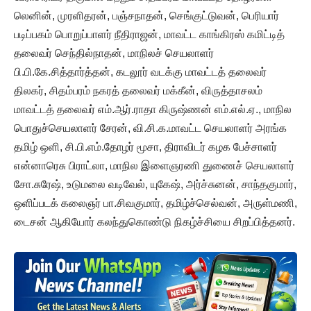
லெனின், முரளிதரன், பஞ்சநாதன், செங்குட்டுவன், பெரியார்
படிப்பகம் பொறுப்பாளர் நீதிராஜன், மாவட்ட காங்கிரஸ் கமிட்டித்
தலைவர் செந்தில்நாதன், மாநிலச் செயலாளர்
பி.பி.கே.சித்தார்த்தன், கடலூர் வடக்கு மாவட்டத் தலைவர்
திலகர், சிதம்பரம் நகரத் தலைவர் மக்கீன், விருத்தாசலம்
மாவட்டத் தலைவர் எம்.ஆர்.ராதா கிருஷ்ணன் எம்.எல்.ஏ., மாநில
பொதுச்செயலாளர் சேரன், வி.சி.க.மாவட்ட செயலாளர் அரங்க
தமிழ் ஒளி, சி.பி.எம்.தோழர் மூசா, திராவிடர் கழக பேச்சாளர்
என்னாரெசு பிராட்லா, மாநில இளைஞரணி துணைச் செயலாளர்
சோ.சுரேஷ், உடுமலை வடிவேல், யுகேஷ், அர்ச்சுனன், சாந்தகுமார்,
ஒளிப்படக் கலைஞர் பா.சிவகுமார், தமிழ்ச்செல்வன், அருள்மணி,
டைசன் ஆகியோர் கலந்துகொண்டு நிகழ்ச்சியை சிறப்பித்தனர்.