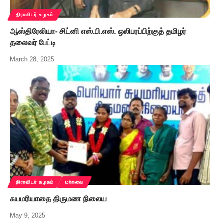
திராவிடர் கழகம்
ஆஸ்திரேலியா- சிட்னி எஸ்.பி.எஸ். ஒலிபரப்பிற்குத் தமிழர்
தலைவர் பேட்டி
March 28, 2025
திராவிடர் கழகம்
மற்றவை
சுயமரியாதை திருமண நிலைய
May 9, 2025