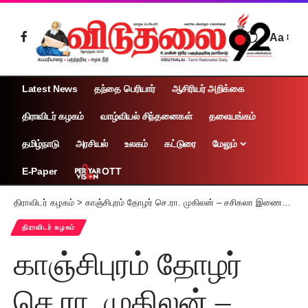
Aa
Latest News
தந்தை பெரியார்
ஆசிரியர் அறிக்கை
திராவிடர் கழகம்
வாழ்வியல் சிந்தனைகள்
தலையங்கம்
தமிழ்நாடு
அரசியல்
உலகம்
கட்டுரை
மேலும்
OTT
E-Paper
திராவிடர் கழகம்
>
காஞ்சிபுரம் தோழர் செ.ரா. முகிலன் – சசிகலா இணையரின் மகள் அன்புமொழி- அமர்நாத் இணை ஏற்பு விழா
திராவிடர் கழகம்
காஞ்சிபுரம் தோழர்
செ.ரா. முகிலன் –