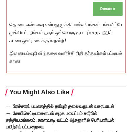
Donate
»
தொகை எவ்வளவு என்பது முக்கியமல்ல! உங்கள் பங்களிப்பே
முக்கியம்! நீங்கள் தரும் ஒவ்வொரு ரூபாயும் சமூகநீதிச்
சுடரை ஒளிர வைக்கும். நன்றி!
இணையம்வழி விடுதலை வளர்ச்சி நிதி தந்தவர்கள் பட்டியல்
காண
You Might Also Like
பிரச்சாரப் பயணத்தில் தமிழர் தலைவருடன் உரையாடல்
கோபிசெட்டிபாளையம் கழக மாவட்டம் சார்பில்
சத்தியமங்கலம், தாளவாடி வட்டம் ஆசனூரில் பெரியாரியல்
பயிற்சிப் பட்டறையை