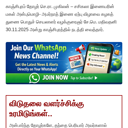
காஞ்சிபுரம் தோழர் செ.ரா. முகிலன் – சசிகலா இணையரின்
மகள் அன்புமொழி- அமர்நாத் இணை ஏற்பு விழாவை கழகத்
துணை பொதுச் செயலாளர் வழக்குரைஞர் சே.மெ. மதிவதனி
30.11.2025 அன்று காஞ்சிபுரத்தில் நடத்தி வைத்தார்.
விடுதலை வளர்ச்சிக்கு
உரமிடுங்கள்..
அன்பார்ந்த தோழர்களே, தந்தை பெரியார் அவர்களால்