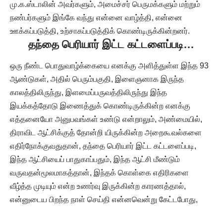
மு.க.ஸ்டாலின் அவர்களும், அமைச்சர் பெருமக்களும் மற்றும்
நண்பர்களும் இங்கே வந்து என்னை வாழ்த்தி, என்னை
ஊக்கப்படுத்தி, உற்சாகப்படுத்திக் கொண்டிருக்கின்றனர்.
தந்தை பெரியார் இட்ட கட்டளைப்படி…
ஒரு நீண்ட பொதுவாழ்க்கையை எனக்கு அளித்துள்ள இந்த 93
ஆண்டுகள், அதில் பெரும்பகுதி, இளைஞனாக இருந்த
காலத்திலிருந்து, இளமைப்பருவத்திலிருந்து இந்த
இயக்கத்தோடு இணைத்துக் கொண்டிருக்கின்ற எனக்கு
எத்தனையோ அனுபவங்கள் உண்டு என்றாலும், அண்மையில்,
திராவிட ஆட்சிக்குத் தோன்றி யிருக்கின்ற அறைகூவல்களை
எதிர்நோக்குவதுதான், தந்தை பெரியார் இட்ட கட்டளைப்படி,
இந்த ஆட்சியைப் பாதுகாப்பதும், இந்த ஆட்சி மீண்டும்
வருவதன்மூலமாகத்தான், இந்தக் கொள்கை எதிரிகளை
வீழ்த்த முடியும் என்ற உணர்வு இருக்கின்ற காரணத்தால்,
என்னுடைய பிறந்த நாள் செய்தி என்னவென்று கேட்டபோது,
ஒரே ஒரு செய்திதான் – அது என்னவென்றால், இதே