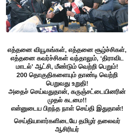
எத்தனை வியூகங்கள், எத்தனை சூழ்ச்சிகள்,
எத்தனை கவர்ச்சிகள் வந்தாலும், ‘திராவிட
மாடல்’ ஆட்சி, மீண்டும் வெற்றி பெறும்!
200 தொகுதிகளையும் தாண்டி வெற்றி
பெறுவது உறுதி!
அதைச் செய்வதுதான், கருஞ்சட்டையினரின்
முதல் கடமை!!
என்னுடைய பிறந்த நாள் செய்தி இதுதான்!
செய்தியாளர்களிடையே தமிழர் தலைவர்
ஆசிரியர்