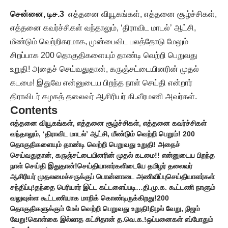
சென்னை, டிச.3
எத்தனை வியூகங்கள், எத்தனை சூழ்ச்சிகள்,
எத்தனை கவர்ச்சிகள் வந்தாலும், ‘திராவிட மாடல்’ ஆட்சி,
மீண்டும் வெற்றிகரமாக, முன்பைவிட பலத்தோடு மேலும்
சிறப்பாக 200 தொகுதிகளையும் தாண்டி வெற்றி பெறுவது
உறுதி! அதைச் செய்வதுதான், கருஞ்சட்டையினரின் முதல்
கடமை! இதுவே என்னுடைய பிறந்த நாள் செய்தி என்றார்
திராவிடர் கழகத் தலைவர் ஆசிரியர் கி.வீரமணி அவர்கள்.
Contents
எத்தனை வியூகங்கள், எத்தனை சூழ்ச்சிகள், எத்தனை கவர்ச்சிகள்
வந்தாலும், ‘திராவிட மாடல்’ ஆட்சி, மீண்டும் வெற்றி பெறும்! 200
தொகுதிகளையும் தாண்டி வெற்றி பெறுவது உறுதி! அதைச்
செய்வதுதான், கருஞ்சட்டையினரின் முதல் கடமை!! என்னுடைய பிறந்த
நாள் செய்தி இதுதான்!
செய்தியாளர்களிடையே தமிழர் தலைவர்
ஆசிரியர்
முதலமைச்சருக்குப் பொன்னாடை அணிவிப்பு
செய்தியாளர்கள்
சந்திப்பு!
தந்தை பெரியார் இட்ட கட்டளைப்படி…
தி.மு.க. கூட்டணி நாளும்
வலுவுள்ள கூட்டணியாக மாறிக் கொண்டிருக்கிறது!
200
தொகுதிகளுக்கும் மேல் வெற்றி பெறுவது உறுதி!
நிழல் வேறு, நிஜம்
வேறு!
கொள்கை இல்லாத கட்சிதான் த.வெ.க.!
ஒப்பனைகள் எப்போதும்