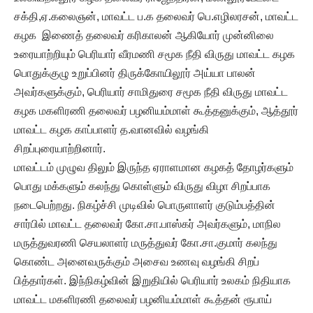
சக்தி,ஏ.கலைஞன், மாவட்ட ப.க தலைவர் பெ.எழிலரசன், மாவட்ட
கழக இணைத் தலைவர் கரிகாலன் ஆகியோர் முன்னிலை
உரையாற்றியும் பெரியார் வீரமணி சமூக நீதி விருது மாவட்ட கழக
பொதுக்குழு உறுப்பினர் திருக்கோயிலூர் அய்யா பாலன்
அவர்களுக்கும், பெரியார் சாமிதுரை சமூக நீதி விருது மாவட்ட
கழக மகளிரணி தலைவர் பழனியம்மாள் கூத்தனுக்கும், ஆத்தூர்
மாவட்ட கழக காப்பாளர் த.வானவில் வழங்கி
சிறப்புரையாற்றினார்.
மாவட்டம் முழுவ திலும் இருந்த ஏராளமான கழகத் தோழர்களும்
பொது மக்களும் கலந்து கொள்ளும் விருது விழா சிறப்பாக
நடைபெற்றது. நிகழ்ச்சி முடிவில் பொருளாளர் குடும்பத்தின்
சார்பில் மாவட்ட தலைவர் கோ.சா.பாஸ்கர் அவர்களும், மாநில
மருத்துவரணி செயலாளர் மருத்துவர் கோ.சா.குமார் கலந்து
கொண்ட அனைவருக்கும் அசைவ உணவு வழங்கி சிறப்
பித்தார்கள். இந்நிகழ்வின் இறுதியில் பெரியார் உலகம் நிதியாக
மாவட்ட மகளிரணி தலைவர் பழனியம்மாள் கூத்தன் ரூபாய்