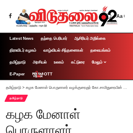
Aa
Latest News
தந்தை பெரியார்
ஆசிரியர் அறிக்கை
திராவிடர் கழகம்
வாழ்வியல் சிந்தனைகள்
தலையங்கம்
தமிழ்நாடு
அரசியல்
உலகம்
கட்டுரை
மேலும்
OTT
E-Paper
தமிழ்நாடு
>
கழக மேனாள் பொருளாளர் வழக்குரைஞர் கோ.சாமிதுரையின் 93ஆம் பிறந்த நாள் விழா
தமிழ்நாடு
கழக மேனாள்
பொருளாளர்