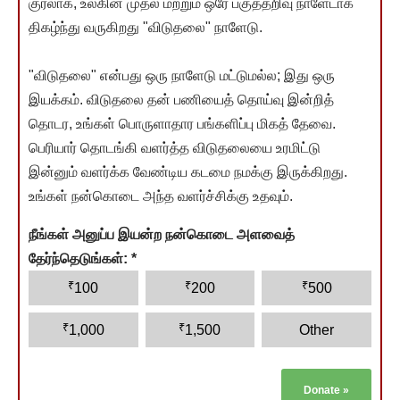
குரலாக, உலகின் முதல் மற்றும் ஒரே பகுத்தறிவு நாளேடாக
திகழ்ந்து வருகிறது "விடுதலை" நாளேடு.
"விடுதலை" என்பது ஒரு நாளேடு மட்டுமல்ல; இது ஒரு
இயக்கம். விடுதலை தன் பணியைத் தொய்வு இன்றித்
தொடர, உங்கள் பொருளாதார பங்களிப்பு மிகத் தேவை.
பெரியார் தொடங்கி வளர்த்த விடுதலையை உரமிட்டு
இன்னும் வளர்க்க வேண்டிய கடமை நமக்கு இருக்கிறது.
உங்கள் நன்கொடை அந்த வளர்ச்சிக்கு உதவும்.
நீங்கள் அனுப்ப இயன்ற நன்கொடை அளவைத்
தேர்ந்தெடுங்கள்:
*
₹
₹
₹
100
200
500
₹
₹
1,000
1,500
Other
Donate
»