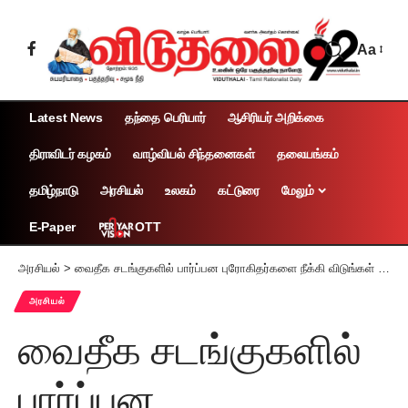
Aa
Latest News
தந்தை பெரியார்
ஆசிரியர் அறிக்கை
திராவிடர் கழகம்
வாழ்வியல் சிந்தனைகள்
தலையங்கம்
தமிழ்நாடு
அரசியல்
உலகம்
கட்டுரை
மேலும்
OTT
E-Paper
அரசியல்
>
வைதீக சடங்குகளில் பார்ப்பன புரோகிதர்களை நீக்கி விடுங்கள் 1927 இல் தந்தை பெரியார் எச்சரிக்கை!
அரசியல்
வைதீக சடங்குகளில்
பார்ப்பன