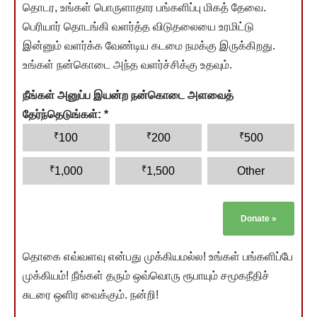
தொடர, உங்கள் பொருளாதார பங்களிப்பு மிகத் தேவை.
பெரியார் தொடங்கி வளர்த்த விடுதலையை உரமிட்டு
இன்னும் வளர்க்க வேண்டிய கடமை நமக்கு இருக்கிறது.
உங்கள் நன்கொடை அந்த வளர்ச்சிக்கு உதவும்.
நீங்கள் அனுப்ப இயன்ற நன்கொடை அளவைத்
தேர்ந்தெடுங்கள்:
*
₹
₹
₹
100
200
500
₹
₹
1,000
1,500
Other
Donate
»
தொகை எவ்வளவு என்பது முக்கியமல்ல! உங்கள் பங்களிப்பே
முக்கியம்! நீங்கள் தரும் ஒவ்வொரு ரூபாயும் சமூகநீதிச்
சுடரை ஒளிர வைக்கும். நன்றி!