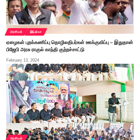
அரசியல்
இந்தியா
ஏழைகள் புறக்கணிப்பு தொழிலதிபர்கள் ஊக்குவிப்பு – இதுதான்
பிஜேபி அரசு ராகுல் காந்தி குற்றச்சாட்டு
February 13, 2024
அரசியல்