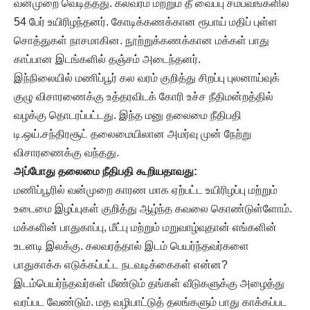
வன்முறை வெடித்தது. கலவரம் மற்றும் தீ வைப்பு சம்பவங்களில்
54 பேர் உயிரிழந்தனர். கோடிக்கணக்கான ரூபாய் மதிப் புள்ள
சொத்துகள் நாசமாகின. நூற்றுக்கணக்கான மக்கள் பாது
காப்பான இடங்களில் தஞ்சம் அடைந்தனர்.
இந்நிலையில் மணிப்பூர் கல வரம் குறித்து சிறப்பு புலனாய்வுக்
குழு விசாரணைக்கு உத்தரவிடக் கோரி உச்ச நீதிமன்றத்தில்
வழக்கு தொடரப்பட்டது. இந்த மனு தலைமை நீதிபதி
டி.ஒய்.சந்திரசூட் தலைமையிலான அமர்வு முன் நேற்று
விசாரணைக்கு வந்தது.
அப்போது தலைமை நீதிபதி கூறியதாவது:
மணிப்பூரில் வன்முறை காரண மாக ஏற்பட்ட உயிரிழப்பு மற்றும்
உடைமை இழப்புகள் குறித்து ஆழ்ந்த கவலை கொண்டுள்ளோம்.
மக்களின் பாதுகாப்பு, மீட்பு மற்றும் மறுவாழ்வுதான் எங்களின்
உடனடி இலக்கு. கலவரத்தால் இடம் பெயர்ந்தவர்களை
பாதுகாக்க எடுக்கப்பட்ட நடவடிக்கைகள் என்ன?
இடம்பெயர்ந்தவர்கள் மீண்டும் தங்கள் வீடுகளுக்கு அழைத்து
வரப்பட வேண்டும். மத வழிபாட்டுத் தலங்களும் பாது காக்கப்பட