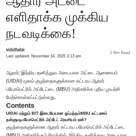
ஆதார் அட்டை
எளிதாக்க முக்கிய
நடவடிக்கை!
viduthalai
2 Min Read
Last updated: November 16, 2025 3:13 pm
ஆதார்: இந்திய தனித்துவ அடையாள அட்டை ஆணையம்
(UIDAI) மூலம் குழந்தைகளுக்கான கட்டாய ஆதார்
பயோமெட்ரிக் அப்டேட்டை (MBU) அதிகரிக்க புதிய முயற்சி
மேற்கொள்ளப்பட்டுள்ளது.
Contents
UIDAI மற்றும் BIT இடையேயான ஒப்பந்தம்
MBU கட்டணம்
தள்ளுபடி
பயோமெட்ரிக் அப்டேட் அவசியம் ஏன்?
குழந்தைகளுக்கான ஆதார் கட்டாய பயோமெட்ரிக் அப்டேட்டை
(MBU) அதிகரிக்கும் நோக்கில், இந்திய தனித்துவ அடையாள