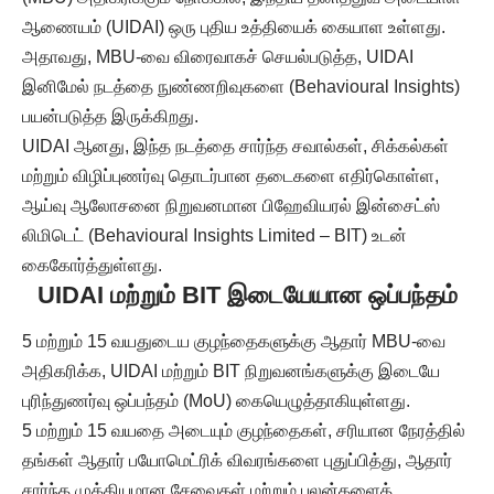
ஆணையம் (UIDAI) ஒரு புதிய உத்தியைக் கையாள உள்ளது.
அதாவது, MBU-வை விரைவாகச் செயல்படுத்த, UIDAI
இனிமேல் நடத்தை நுண்ணறிவுகளை (Behavioural Insights)
பயன்படுத்த இருக்கிறது.
UIDAI ஆனது, இந்த நடத்தை சார்ந்த சவால்கள், சிக்கல்கள்
மற்றும் விழிப்புணர்வு தொடர்பான தடைகளை எதிர்கொள்ள,
ஆய்வு ஆலோசனை நிறுவனமான பிஹேவியரல் இன்சைட்ஸ்
லிமிடெட் (Behavioural Insights Limited – BIT) உடன்
கைகோர்த்துள்ளது.
UIDAI மற்றும் BIT இடையேயான ஒப்பந்தம்
5 மற்றும் 15 வயதுடைய குழந்தைகளுக்கு ஆதார் MBU-வை
அதிகரிக்க, UIDAI மற்றும் BIT நிறுவனங்களுக்கு இடையே
புரிந்துணர்வு ஒப்பந்தம் (MoU) கையெழுத்தாகியுள்ளது.
5 மற்றும் 15 வயதை அடையும் குழந்தைகள், சரியான நேரத்தில்
தங்கள் ஆதார் பயோமெட்ரிக் விவரங்களை புதுப்பித்து, ஆதார்
சார்ந்த முக்கியமான சேவைகள் மற்றும் பலன்களைத்