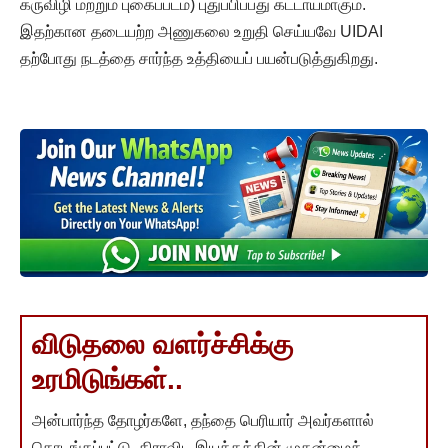
கருவிழி மற்றும் புகைப்படம்) புதுப்பிப்பது கட்டாயமாகும்.
இதற்கான தடையற்ற அணுகலை உறுதி செய்யவே UIDAI
தற்போது நடத்தை சார்ந்த உத்தியைப் பயன்படுத்துகிறது.
விடுதலை வளர்ச்சிக்கு
உரமிடுங்கள்..
அன்பார்ந்த தோழர்களே, தந்தை பெரியார் அவர்களால்
தொடங்கப்பட்டு, திராவிட இயக்கத்தின் முதன்மைக்