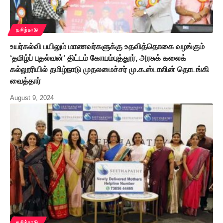
தமிழ்நாடு
உயர்கல்வி பயிலும் மாணவர்களுக்கு உதவித்தொகை வழங்கும்
‘தமிழ்ப் புதல்வன்’ திட்டம் கோயம்புத்தூர், அரசுக் கலைக்
கல்லூரியில் தமிழ்நாடு முதலமைச்சர் மு.க.ஸ்டாலின் தொடங்கி
வைத்தார்
August 9, 2024
தமிழ்நாடு