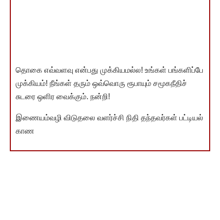
தொகை எவ்வளவு என்பது முக்கியமல்ல! உங்கள் பங்களிப்பே
முக்கியம்! நீங்கள் தரும் ஒவ்வொரு ரூபாயும் சமூகநீதிச்
சுடரை ஒளிர வைக்கும். நன்றி!
இணையம்வழி விடுதலை வளர்ச்சி நிதி தந்தவர்கள் பட்டியல்
காண
You Might Also Like
2024 மக்களவைத் தேர்தலின் ’ஹீரோ’ காங்கிரஸ் தேர்தல்
அறிக்கைதான் – முதலமைச்சர் மு.க.ஸ்டாலின்