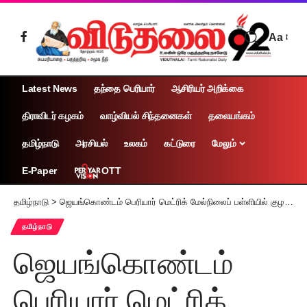
Aa
Latest News
தந்தை பெரியார்
ஆசிரியர் அறிக்கை
திராவிடர் கழகம்
வாழ்வியல் சிந்தனைகள்
தலையங்கம்
தமிழ்நாடு
அரசியல்
உலகம்
கட்டுரை
மேலும்
OTT
E-Paper
தமிழ்நாடு
>
ஜெயங்கொண்டம் பெரியார் மெட்ரிக் மேல்நிலைப் பள்ளியில் குழந்தைகள் தின விழா கொண்டாட்டம்!
தமிழ்நாடு
ஜெயங்கொண்டம்
பெரியார் மெட்ரிக்