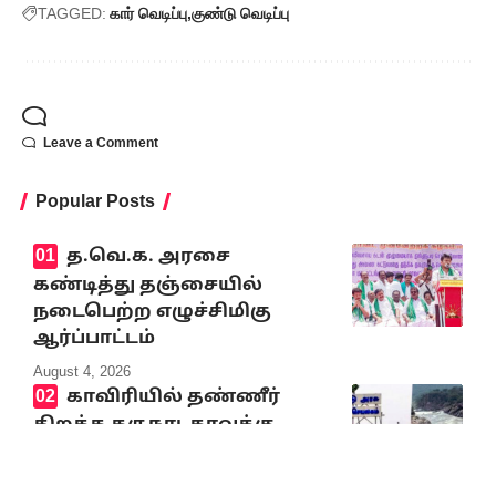
TAGGED:
கார் வெடிப்பு
குண்டு வெடிப்பு
Leave a Comment
Popular Posts
த.வெ.க. அரசை
கண்டித்து தஞ்சையில்
நடைபெற்ற எழுச்சிமிகு
ஆர்ப்பாட்டம்
August 4, 2026
காவிரியில் தண்ணீர்
திறக்க கருநாடகாவுக்கு
உத்தரவிடக் கோரி உச்ச
நீதிமன்றத்தில் தமிழ்நாடு