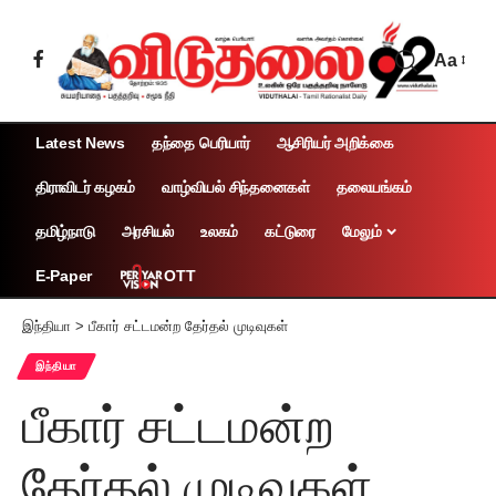
Aa
Latest News
தந்தை பெரியார்
ஆசிரியர் அறிக்கை
திராவிடர் கழகம்
வாழ்வியல் சிந்தனைகள்
தலையங்கம்
தமிழ்நாடு
அரசியல்
உலகம்
கட்டுரை
மேலும்
OTT
E-Paper
இந்தியா
>
பீகார் சட்டமன்ற தேர்தல் முடிவுகள்
இந்தியா
பீகார் சட்டமன்ற
தேர்தல் முடிவுகள்