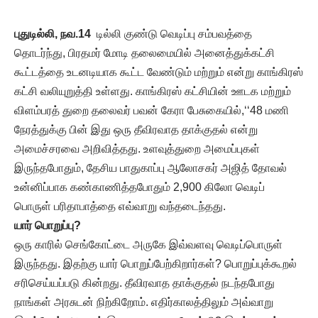
புதுடில்லி, நவ.14
டில்லி குண்டு வெடிப்பு சம்பவத்தை
தொடர்ந்து, பிரதமர் மோடி தலைமையில் அனைத்துக்கட்சி
கூட்டத்தை உடனடியாக கூட்ட வேண்டும் மற்றும் என்று காங்கிரஸ்
கட்சி வலியுறுத்தி உள்ளது. காங்கிரஸ் கட்சியின் ஊடக மற்றும்
விளம்பரத் துறை தலைவர் பவன் கேரா பேசுகையில்,‘‘48 மணி
நேரத்துக்கு பின் இது ஒரு தீவிரவாத தாக்குதல் என்று
அமைச்சரவை அறிவித்தது. உளவுத்துறை அமைப்புகள்
இருந்தபோதும், தேசிய பாதுகாப்பு ஆலோசகர் அஜித் தோவல்
உன்னிப்பாக கண்காணித்தபோதும் 2,900 கிலோ வெடிப்
பொருள் பரிதாபாத்தை எவ்வாறு வந்தடைந்தது.
யார் பொறுப்பு?
ஒரு காரில் செங்கோட்டை அருகே இவ்வளவு வெடிப்பொருள்
இருந்தது. இதற்கு யார் பொறுப்பேற்கிறார்கள்? பொறுப்புக்கூறல்
சரிசெய்யப்படு கின்றது. தீவிரவாத தாக்குதல் நடந்தபோது
நாங்கள் அரசுடன் நிற்கிறோம். எதிர்காலத்திலும் அவ்வாறு