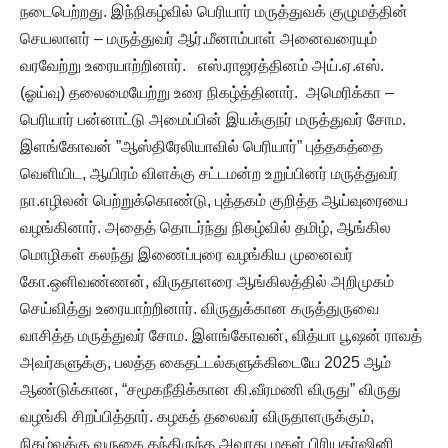
நடைபெற்றது. இந்நிகழ்வில் பெரியார் மருத்துவக் குழுமத்தின்
செயலாளர் – மருத்துவர் ஆர்.மீனாம்பாள் அனைவரையும்
வரவேற்று உரையாற்றினார். எஸ்.ராஜரத்தினம் அய்.ஏ.எஸ்.
(ஓய்வு) தலைமையேற்று உரை நிகழ்த்தினார். அமெரிக்கா –
பெரியார் பன்னாட்டு அமைப்பின் இயக்குநர் மருத்துவர் சோம.
இளங்கோவன் ”ஆஸ்திரேலியாவில் பெரியார்” புத்தகத்தை
வெளியிட, ஆயிரம் விளக்கு சட்டமன்ற உறுப்பினர் மருத்துவர்
நா.எழிலன் பெற்றுக்கொண்டு, புத்தகம் குறித்த ஆய்வுரையை
வழங்கினார். அதைத் தொடர்ந்து நிகழ்வில் தமிழ், ஆங்கில
மொழிகள் கலந்து இணைப்புரை வழங்கிய முனைவர்
கோ.ஒளிவண்ணன், விருதாளரை ஆங்கிலத்தில் அறிமுகம்
செய்வித்து உரையாற்றினார். விருதுக்கான கருத்துருவை
வாசித்த மருத்துவர் சோம. இளங்கோவன், வித்யா பூஷன் ராவத்
அவர்களுக்கு, பலத்த கைதட்டல்களுக்கிடையே 2025 ஆம்
ஆண்டுக்கான, “சமூகநீதிக்கான கி.வீரமணி விருது” விருது
வழங்கி சிறப்பித்தார். கழகத் தலைவர் விருதாளருக்கும்,
நிகழ்வுக்கு வருகை தந்திருந்த அவரது மகள் பிரியதர்ஷினி