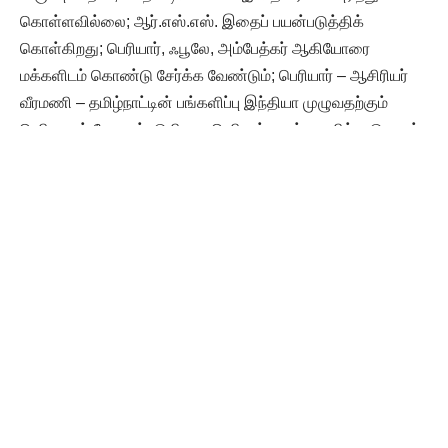
கொள்ளவில்லை; ஆர்.எஸ்.எஸ். இதைப் பயன்படுத்திக்
கொள்கிறது; பெரியார், ஃபூலே, அம்பேத்கர் ஆகியோரை
மக்களிடம் கொண்டு சேர்க்க வேண்டும்; பெரியார் – ஆசிரியர்
வீரமணி – தமிழ்நாட்டின் பங்களிப்பு இந்தியா முழுவதற்கும்
பெரிதாகத் தேவைப்படுகிறது; பெரியார் தான் – தமிழ்நாடு தான்
– திராவிட மாடல் தான் நம்பிக்கை தருகிறது என்று குறிப்பிட்டுப்
பேசினார்.
Read More
ஜாதி, மதம், நான் மேலே, நீ கீழே, ஏழை – பணக்காரன்
என்ற பேச்சுக்கே இடமில்லை குருதிக் கொடையில்…
விடுதலை சந்தா ரூ.8000 வழங்கல்
ஜாதி இருக்கும் வரை
சமூக நீதி இருக்கும்!
இறுதியாக கழகத் தலைவர் ஆசிரியர் உரையாற்றினார். ”நாங்கள்