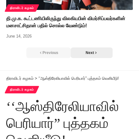
திராவிடர் கழகம்
தி.மு.க. கூட்டணியிலிருந்து விலகியபின் விமர்சிப்பவர்களின்
மனசாட்சிதான் பதில் சொல்ல வேண்டும்!
June 14, 2026
Previous
Next
திராவிடர் கழகம்
>
‘‘ஆஸ்திரேலியாவில் பெரியார்” புத்தகம் வெளியீடு!
திராவிடர் கழகம்
‘‘ஆஸ்திரேலியாவில்
பெரியார்” புத்தகம்