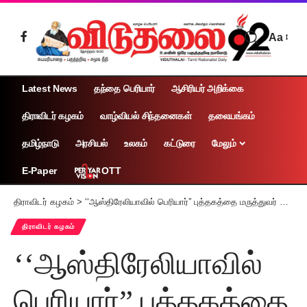
Aa
Latest News
தந்தை பெரியார்
ஆசிரியர் அறிக்கை
திராவிடர் கழகம்
வாழ்வியல் சிந்தனைகள்
தலையங்கம்
தமிழ்நாடு
அரசியல்
உலகம்
கட்டுரை
மேலும்
OTT
E-Paper
திராவிடர் கழகம்
>
‘‘ஆஸ்திரேலியாவில் பெரியார்” புத்தகத்தை மருத்துவர் சோம. இளங்கோவன் வெளியிட, ஆயிரம் விளக்கு சட்டமன்ற உறுப்பினர் மருத்துவர் நா. எழிலன் பெற்றுக் கொண்டார்.
திராவிடர் கழகம்
‘‘ஆஸ்திரேலியாவில்
பெரியார்” புத்தகத்தை