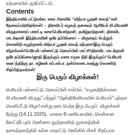
ஏற்புரையில் குறிப்பிட்டார்.
Contents
இந்தியாவில் மட்டுமல்ல; உலக அளவில் ‘‘வித்யா பூஷன் ராவத்”கள்
தேவைப்படுகிறார்கள்! – திராவிடர் கழகத் தலைவர் ஆசிரியர் கி.வீரமணி
விருதாளரைப் பாராட்டி உரை!
பெரியார்தான்; தமிழ்நாடுதான்; திராவிட
மாடல்தான் இந்தியாவின் ஒரே நம்பிக்கை! – விருதைப் பெற்றுக்
கொண்டு எழுத்தாளர் வித்யா பூஷன் ராவத் ஏற்புரை!
இரு பெரும்
விழாக்கள்!
பெரியார் பன்னாட்டு அமைப்பின் மாட்சி!
திராவிட மாடல்தான்
ஒரே நம்பிக்கை!
ஜாதி இருக்கும் வரை சமூக நீதி இருக்கும்!
‘பெரியார்
உலக’த்திற்கு நா. எழிலன் எம்.எல்.ஏ. நன்கொடை
கலந்து கொண்டு
சிறப்பித்தவர்கள்!
இரு பெரும் விழாக்கள்!
பெரியார் பன்னாட்டு அமைப்பின் சார்பில், “சமூகநீதிக்கான
கி.வீரமணி விருது” மற்றும் “ஆஸ்திரேலியாவில் பெரியார்” புத்தக
வெளியீட்டு விழா! என்று நடைபெற்ற இரு பெரும் விழாக்கள்
நேற்று (14.11.2025), மாலை 6 மணியளவில், சென்னை
கோட்டூர் புரம் அண்ணா நூற்றாண்டு நூலகத்தின்
தரைத்தளத்தில் உள்ள மாநாட்டு அரங்கில் மிகச் சிறப்பாக