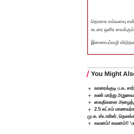
தொகை எவ்வளவு என்பது 
சுடரை ஒளிர வைக்கும்.
இணையம்வழி விடுதலை 
You Might Als
காரைக்குடி ப.க. சார
கண் மாற்று அறுவைச்
கைதிகளை அழைத்துச்
2.5 லட்சம் மாணவர்க
மு.க. ஸ்டாலின், தெலங்க
கவனம்! கவனம்!! ‘பா