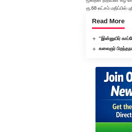
மூலதன நிதியின் கீழ் 
ரூ.68 லட்சம் மதிப்பில் 
Read More
“இன்னுயிர் காப்ப
கலைஞர் பிறந்தந