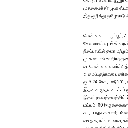
கோடியில் கொளத்தூர் பெர
முதலமைச்சர் மு.க.ஸ்டால
இதுகுறித்து தமிழ்நாடு அ
சென்னை – எழும்பூர், சி
சேவைகள் வழங்கி வரும் 
நிலப்பரப்பில் தரை மற்ற
மு.க.ஸ்டாலின் திறந்துவ
வடசென்னை வளர்ச்சித் தி
அமைப்பதற்கான பணிகள் 
ரூ.5.24 கோடி மதிப்பீட்ட
இதனை முதலமைச்சர் மு.க
இதன் தரைத்தளத்தில் 
மய்யம், 60 இருக்கைகள
கூடிய நூலக வசதி, மின
வசதிகளும், மாணவர்கள