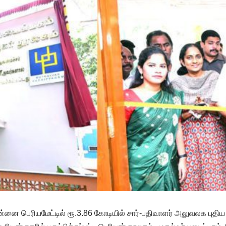
னை பெரியமேட்டில் ரூ.3.86 கோடியில் சார்-பதிவாளர் அலுவலக புதிய க