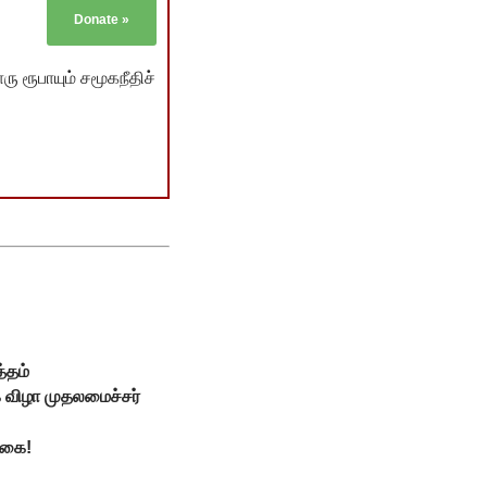
Donate
»
ு ரூபாயும் சமூகநீதிச்
்தம்
்க விழா முதலமைச்சர்
க்கை!