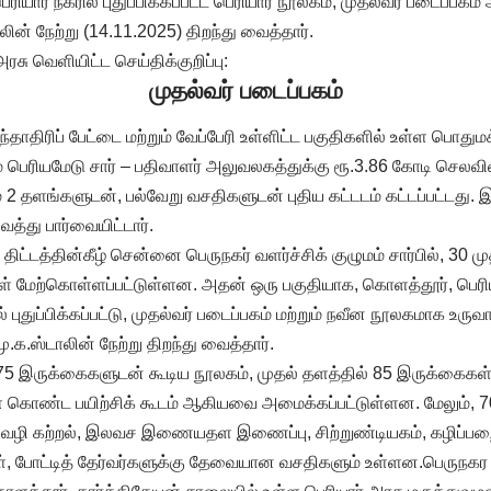
ியார் நகரில் புதுப்பிக்கப்பட்ட பெரியார் நூலகம், முதல்வர் படைப்பக
ின் நேற்று (14.11.2025) திறந்து வைத்தார்.
ரசு வெளியிட்ட செய்திக்குறிப்பு:
முதல்வர் படைப்பகம்
ந்தாதிரிப் பேட்டை மற்றும் வேப்பேரி உள்ளிட்ட பகுதிகளில் உள்ள பொதுமக
பெரியமேடு சார் – பதிவாளர் அலுவலகத்துக்கு ரூ.3.86 கோடி செலவில
ும் 2 தளங்களுடன், பல்வேறு வசதிகளுடன் புதிய கட்டடம் கட்டப்பட்டது
ைத்து பார்வையிட்டார்.
ட்டத்தின்கீழ் சென்னை பெருநகர் வளர்ச்சிக் குழுமம் சார்பில், 30 ம
மேற்கொள்ளப்பட்டுள்ளன. அதன் ஒரு பகுதியாக, கொளத்தூர், பெரியா
ில் புதுப்பிக்கப்பட்டு, முதல்வர் படைப்பகம் மற்றும் நவீன நூலகமாக உருவ
.ஸ்டாலின் நேற்று திறந்து வைத்தார்.
75 இருக்கைகளுடன் கூடிய நூலகம், முதல் தளத்தில் 85 இருக்கைகள
் கொண்ட பயிற்சிக் கூடம் ஆகியவை அமைக்கப்பட்டுள்ளன. மேலும், 7
்வழி கற்றல், இலவச இணையதள இணைப்பு, சிற்றுண்டியகம், கழிப்பறை
், போட்டித் தேர்வர்களுக்கு தேவையான வசதிகளும் உள்ளன.பெருநக