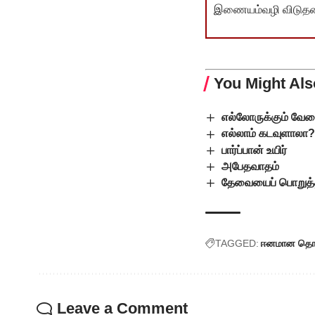
இணையம்வழி விடுதலை 
You Might Als
எல்லோருக்கும் வே
எல்லாம் கடவுளாலா
பார்ப்பான் உயிர்
அபேதவாதம்
தேவையைப் பொறுத
TAGGED:
ஈனமான தொழ
Leave a Comment