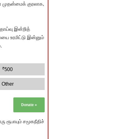
் முதன்மைக் குரலாக,
ொய்வு இன்றித்
யை உரமிட்டு இன்னும்
.
₹
500
Other
Donate
»
ு ரூபாயும் சமூகநீதிச்