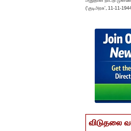
அதுதான் நாட்டு முன்னே
(‘குடிஅரசு’, 11-11-194
விடுதலை வளர