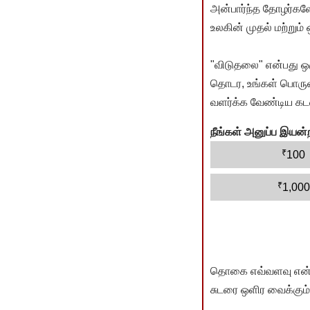
அன்பார்ந்த தோழர்களே
உலகின் முதல் மற்றும்
"விடுதலை" என்பது ஒ
தொடர, உங்கள் பொருளா
வளர்க்க வேண்டிய கடம
நீங்கள் அனுப்ப இய
₹
100
₹
1,000
தொகை எவ்வளவு என்பது 
சுடரை ஒளிர வைக்கும்.