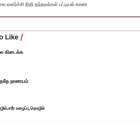
வளர்ச்சி நிதி தந்தவர்கள் பட்டியல் காண
o Like
லை கிடைக்க
?
்ததே நாணயம்
ில்
சரீர உழைப்பு
தொழில்