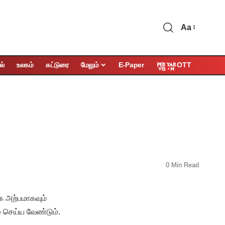
Aa
OTT
ல்
உலகம்
கட்டுரை
மேலும்
E-Paper
0 Min Read
க அற்பமாகவும்
் செய்ய வேண்டும்.