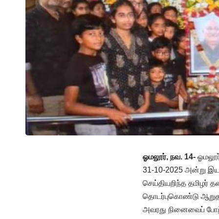
ஓமலூர், நவ. 14-
ஓமலூர்
31-10-2025 அன்று இயற
செய்தியறிந்த தமிழர் 
தொடர்புகொண்டு ஆறுதல
அவரது நினைவைப் போற்ற