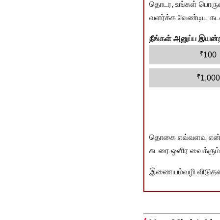
தொடர, உங்கள் பொருளா
வளர்க்க வேண்டிய கடம
நீங்கள் அனுப்ப இய
₹
100
₹
1,000
தொகை எவ்வளவு என்பது 
சுடரை ஒளிர வைக்கும்.
இணையம்வழி விடுதலை 