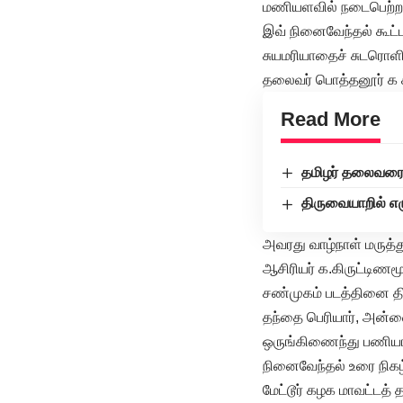
மணியளவில் நடைபெற்ற
இவ் நினைவேந்தல் கூட்
சுயமரியாதைச் சுடரொளி 
தலைவர் பொத்தனூர் க ச
Read More
தமிழர் தலைவரை 
திருவையாறில் எழ
அவரது வாழ்நாள் மருத்
ஆசிரியர் க.கிருட்டிணம
சண்முகம் படத்தினை தி
தந்தை பெரியார், அன்
ஒருங்கிணைந்து பணியாற
நினைவேந்தல் உரை நிகழ்
மேட்டூர் கழக மாவட்டத்