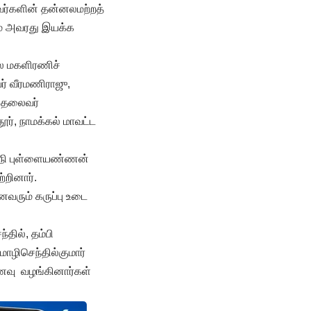
வர்களின் தன்னலமற்றத்
ும் அவரது இயக்க
ில மகளிரணிச்
ர் வீரமணிராஜு,
ர தலைவர்
ூர், நாமக்கல் மாவட்ட
ழநி புள்ளையண்ணன்
்றினார்.
ைவரும் கருப்பு உடை
தில், தம்பி
ொழிசெந்தில்குமார்
உணவு வழங்கினார்கள்