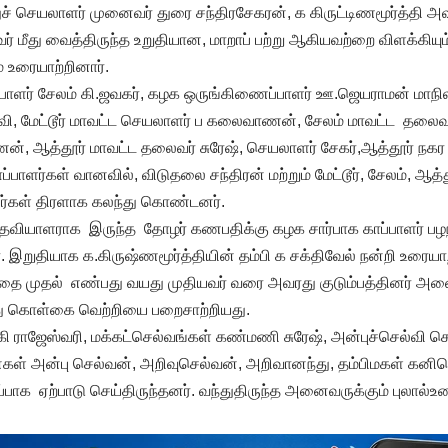
் செயலாளர் முனைவர் துரை சந்திரசேகரன், க கிருட்டிணமூர்த்தி அ
் மீது வைத்திருந்த உறுதியான, மாறாப் பற்று ஆகியவற்றை விளக்கிய
் உரையாற்றினார்.
ப்பாளர் சேலம் கி.ஜவகர், கழக ஒருங்கிணைப்பாளர் ஊ.ஜெயராமன் மாந
வி, மேட்டூர் மாவட்ட செயலாளர் ப கலைவாணன், சேலம் மாவட்ட தலைவ
், ஆத்தூர் மாவட்ட தலைவர் சுரேஷ், செயலாளர் சேகர்,ஆத்தூர் நக
ளர்கள் வானவில், விடுதலை சந்திரன் மற்றும் மேட்டூர், சேலம், ஆத்த
்கள் திரளாக கலந்து கொண்டனர்.
தவியாளராக இருந்த தோழர் கணபதிக்கு கழக சார்பாக காப்பாளர் ப
றுதியாக க.கிருஷ்ணமூர்த்தியின் தம்பி க சக்திவேல் நன்றி உரையாற
ழந்தை முதல் எண்பது வயது முதியவர் வரை அவரது குடும்பத்தினர் அன
ு கொள்கை வெற்றியை பறைசாற்றியது.
ராஜேஸ்வரி, மக்கட்செல்வங்கள் கண்மணி சுரேஷ், அன்புச்செல்வி செந்
கள் அன்பு செல்வன், அறிவுசெல்வன், அறிவானந்து, தம்பிமகள் கனிம
பாக ஏற்பாடு செய்திருந்தனர். வந்துதிருந்த அனைவருக்கும் புலால்