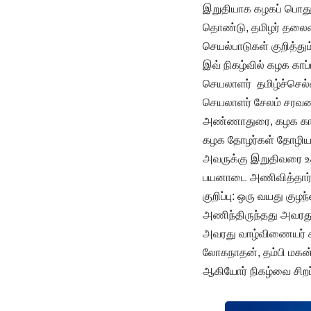
இறுதியாக கழகப் பொதுச
தொண்டு, தமிழர் தலைவர
செயல்பாடுகள் குறித்தும
இவ் நிகழ்வில் கழக கா
செயலாளர் தமிழ்ச்செல்
செயலாளர் சேலம் சரவணன
அண்ணாதுரை, கழக காப்பா
கழக தோழர்கள் தோழியர
அவருக்கு இறுதிவரை உ
பயனாடை அணிவித்தார். இ
குறிப்பு: ஒரு வயது கு
அணிந்திருந்தது அவரத
அவரது வாழ்விணையர் கி 
லோகநாதன், தம்பி மகன்
ஆகியோர் நிகழ்வை சிறப்