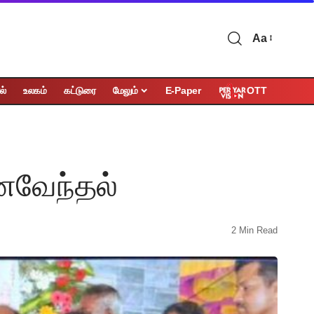
Aa
OTT
ல்
உலகம்
கட்டுரை
மேலும்
E-Paper
னைவேந்தல்
2 Min Read