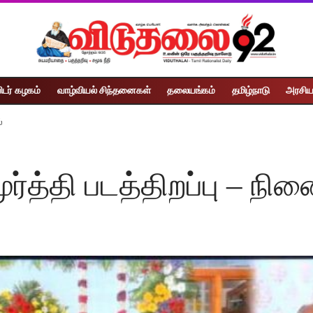
ிடர் கழகம்
வாழ்வியல் சிந்தனைகள்
தலையங்கம்
தமிழ்நாடு
அரசிய
்
ர்த்தி படத்திறப்பு – நி