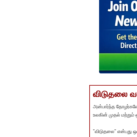
விடுதலை வளர
அன்பார்ந்த தோழர்களே
உலகின் முதல் மற்றும்
"விடுதலை" என்பது ஒ