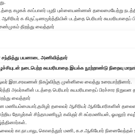
து.
டத்தை கழகக் காப்பாளர் பழநி புள்ளையண்ணன் தலைமையேற்று நடத்த
ஆசிரியர் க கிருட்டிணமூர்த்தியின் படத்தை பெரியார் சுயமரியாதைப் ப
ண்முகம் திறந்து வைத்தார்
சந்தித்து பயனாடை அணிவித்தார்
ுச்சியுடன் நடைபெற்ற சுயமரியாதை இயக்க நூற்றாண்டு நிறைவு மாநாட்டு
துவர் இரா.சரவணன் நிகழ்விற்கு முன்னிலை வைத்து உரையாற்றினார்.
ூர்த்தி அவர்களின் படத்தை பெரியார் சுயமரியாதைப் பிரச்சார நிறுவ
றந்து வைத்தார்
னை மணியம்மையார்,தமிழர் தலைவர் ஆசிரியர் ஆகியோரிகளின் தலை
்றிய தோழர்கள் சிந்தாமணியூர் கவிஞர் சி சுப்ரமணியன், ஓமலூர் சவு
த்தினார்கள்.
 தலைவர் கா.நா.பாலு, கொளத்தூர் மணி, க.ச.ஆகியோர் நினைவேந்தல் உ