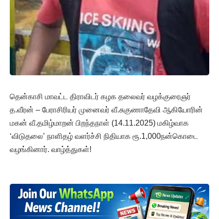
தென்காசி மாவட்ட திராவிடர் கழக தலைவர் வழக்குரைஞர்
த.வீரன் – பேராசிரியர் முனைவர் வீ.சுகுணாதேவி ஆகியோரின்
மகன் வீ.தமிழ்மாறன் பிறந்தநாள் (14.11.2025) மகிழ்வாக
‘விடுதலை’ நாளிதழ் வளர்ச்சி நிதியாக ரூ.1,000நன்கொடை
வழங்கினார். வாழ்த்துகள்!