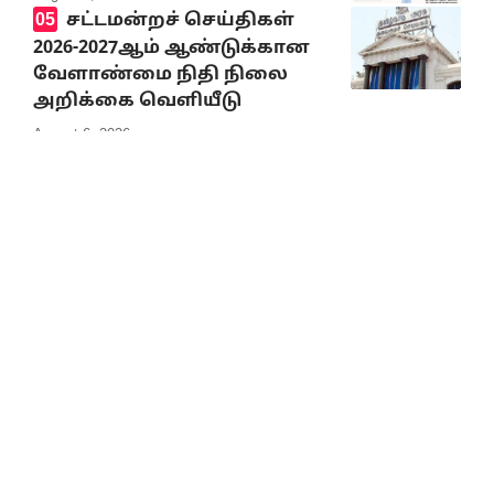
சட்டமன்றச் செய்திகள்
2026-2027ஆம் ஆண்டுக்கான
வேளாண்மை நிதி நிலை
அறிக்கை வெளியீடு
August 6, 2026
இந்தியாவில் நடந்த
இளைஞர் போராட்டம் பற்றி
சீன ஊடகங்கள் கூறுவது
என்ன?
August 6, 2026
10% Discount on all books