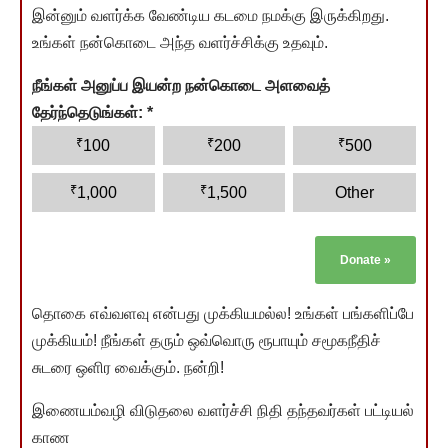
இன்னும் வளர்க்க வேண்டிய கடமை நமக்கு இருக்கிறது.
உங்கள் நன்கொடை அந்த வளர்ச்சிக்கு உதவும்.
நீங்கள் அனுப்ப இயன்ற நன்கொடை அளவைத்
தேர்ந்தெடுங்கள்:
*
₹
₹
₹
100
200
500
₹
₹
1,000
1,500
Other
Donate
»
தொகை எவ்வளவு என்பது முக்கியமல்ல! உங்கள் பங்களிப்பே
முக்கியம்! நீங்கள் தரும் ஒவ்வொரு ரூபாயும் சமூகநீதிச்
சுடரை ஒளிர வைக்கும். நன்றி!
இணையம்வழி விடுதலை வளர்ச்சி நிதி தந்தவர்கள் பட்டியல்
காண