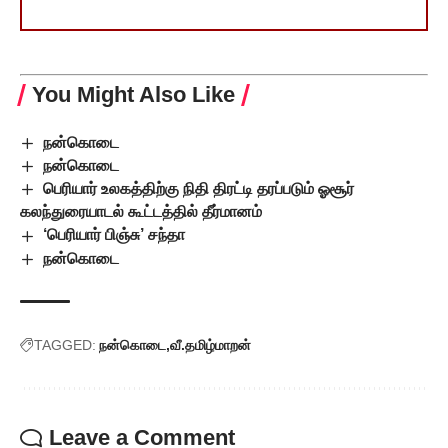
You Might Also Like
நன்கொடை
நன்கொடை
பெரியார் உலகத்திற்கு நிதி திரட்டி தரப்படும் ஓசூர்
கலந்துரையாடல் கூட்டத்தில் தீர்மானம்
‘பெரியார் பிஞ்சு’ சந்தா
நன்கொடை
TAGGED:
நன்கொடை
வீ.தமிழ்மாறன்
Leave a Comment