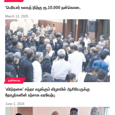
‘பெரியார் உலகத்’திற்கு ரூ.10,000 நன்கொடை
March 13, 2025
நன்கொடை
‘விடுதலை’ சந்தா வழங்கும் விழாவில் ஆசிரியருக்கு
தோழர்களின் உற்சாக வரவேற்பு
June 1, 2024