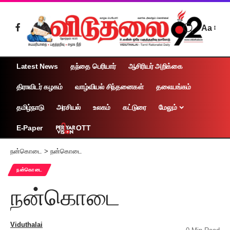
Aa
Latest News
தந்தை பெரியார்
ஆசிரியர் அறிக்கை
திராவிடர் கழகம்
வாழ்வியல் சிந்தனைகள்
தலையங்கம்
தமிழ்நாடு
அரசியல்
உலகம்
கட்டுரை
மேலும்
OTT
E-Paper
நன்கொடை
>
நன்கொடை
நன்கொடை
நன்கொடை
Viduthalai