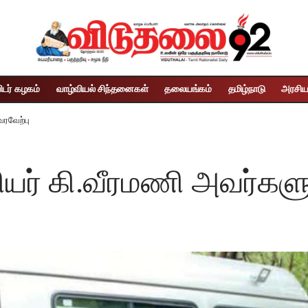
ிடர் கழகம்
வாழ்வியல் சிந்தனைகள்
தலையங்கம்
தமிழ்நாடு
அரசிய
வரவேற்பு
யர் கி.வீரமணி அவர்களுக