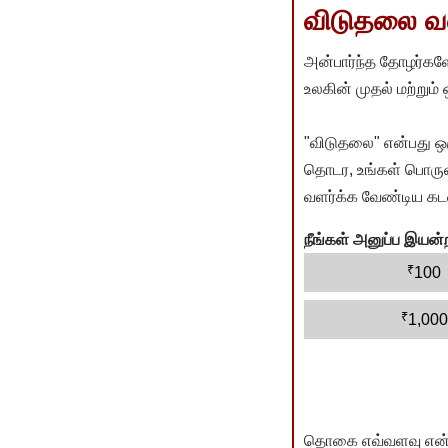
விடுதலை வளர
அன்பார்ந்த தோழர்களே
உலகின் முதல் மற்றும்
"விடுதலை" என்பது ஒ
தொடர, உங்கள் பொருளா
வளர்க்க வேண்டிய கடம
நீங்கள் அனுப்ப இய
₹
100
₹
1,000
தொகை எவ்வளவு என்பது 