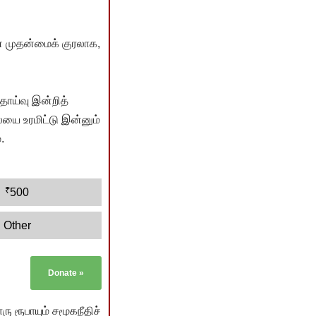
் முதன்மைக் குரலாக,
ொய்வு இன்றித்
யை உரமிட்டு இன்னும்
.
₹
500
Other
Donate
»
ு ரூபாயும் சமூகநீதிச்