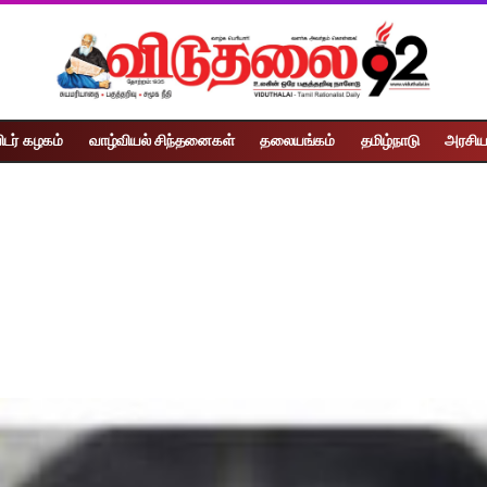
ிடர் கழகம்
வாழ்வியல் சிந்தனைகள்
தலையங்கம்
தமிழ்நாடு
அரசிய