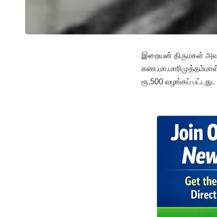
இறையன் திருமகள் அவர
கண.மா.மாரிமுத்தம்மாள
ரூ.500 வழங்கப் பட்டது.