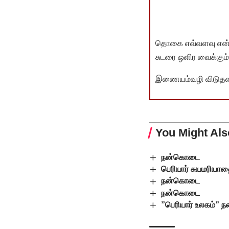
தொகை எவ்வளவு என்பது 
சுடரை ஒளிர வைக்கும்.
இணையம்வழி விடுதலை 
You Might Als
நன்கொடை
பெரியார் சுயமரியாதை
நன்கொடை
நன்கொடை
”பெரியார் உலகம்”