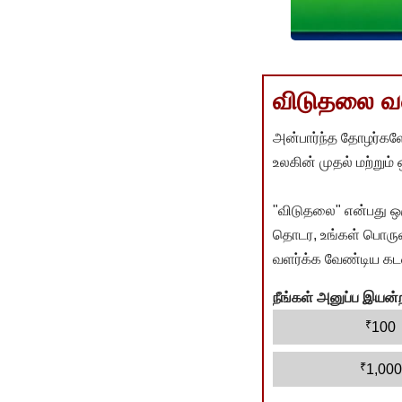
விடுதலை வளர
அன்பார்ந்த தோழர்களே
உலகின் முதல் மற்றும்
"விடுதலை" என்பது ஒ
தொடர, உங்கள் பொருளா
வளர்க்க வேண்டிய கடம
நீங்கள் அனுப்ப இய
₹
100
₹
1,000