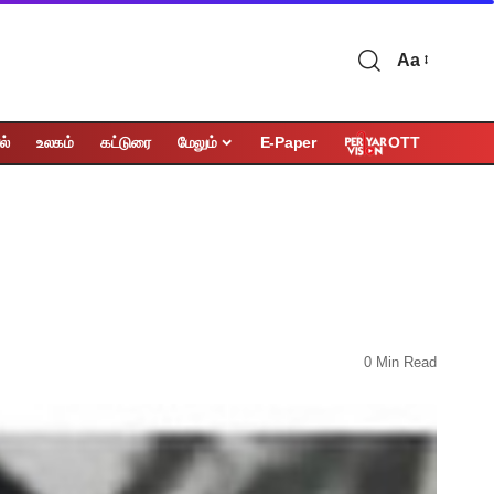
Aa
OTT
ல்
உலகம்
கட்டுரை
மேலும்
E-Paper
0 Min Read