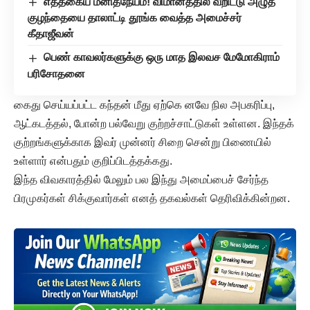
எத்தகைய மனிதநேயம்! விமானத்தில் வீறிட்டு அழுத
குழந்தையை தாலாட்டி தூங்க வைத்த அமைச்சர்
கீதாஜீவன்
பெண் காவலர்களுக்கு ஒரு மாத இலவச மேமோகிராம்
பரிசோதனை
கைது செய்யப்பட்ட கந்தன் மீது ஏற்கெ னவே நில அபகரிப்பு,
ஆட்கடத்தல், போன்ற பல்வேறு குற்றச்சாட்டுகள் உள்ளன. இந்தக்
குற்றங்களுக்காக இவர் முன்னர் சிறை சென்று பிணையில்
உள்ளார் என்பதும் குறிப்பிடத்தக்கது.
இந்த விவகாரத்தில் மேலும் பல இந்து அமைப்பைச் சேர்ந்த
பிரமுகர்கள் சிக்குவார்கள் எனத் தகவல்கள் தெரிவிக்கின்றன.