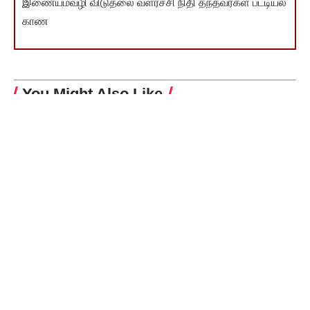
இணையம்வழி விடுதலை வளர்ச்சி நிதி தந்தவர்கள் பட்டியல்
காண
You Might Also Like
‘தி.மு.க. கூட்டணி உடையாதா’ என்று ஏங்கிய அரசியல்
எதிரிகள்! முதலமைச்சர் மு.க. ஸ்டாலின்
கீழ வெண்மணி தியாகிகளை கொச்சைப்படுத்துவதா?
சிறப்பாகச் செயல்பட்ட 17 நாடாளுமன்ற உறுப்பினர்களுக்கு
விருது
தந்தையின் உடலை கொடையாக வழங்கிய அய்.ஏ.எஸ்.
அதிகாரி
பள்ளி – கல்லூரி மாணவர்களுக்கிடையே தமிழாற்றலை
வளர்க்க திருக்குறள் பேச்சு மற்றும் கட்டுரைப் போட்டிகள்!