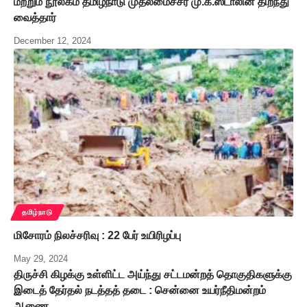
மற்றும் நூலகம் தமிழ்நாடு முதலமைச்சர் மு.க.ஸ்டாலின் திறந்து
வைத்தார்
December 12, 2024
தமிழ்நாடு
மிசோரம் நிலச்சரிவு : 22 பேர் உயிரிழப்பு
May 29, 2024
திருச்சி கிழக்கு உள்ளிட்ட அய்ந்து சட்டமன்றத் தொகுதிகளுக்கு
இடைத் தேர்தல் நடத்தத் தடை : சென்னை உயர்நீதிமன்றம்
ஆணை