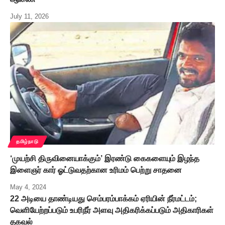
July 11, 2026
தமிழ்நாடு
‘முயற்சி திருவினையாக்கும்’ இரண்டு கைகளையும் இழந்த
இளைஞர் கார் ஓட்டுவதற்கான உரிமம் பெற்று சாதனை
May 4, 2024
22 அடியை தாண்டியது செம்பரம்பாக்கம் ஏரியின் நீர்மட்டம்;
வெளியேற்றப்படும் உபரிநீர் அளவு அதிகரிக்கப்படும் அதிகாரிகள்
தகவல்