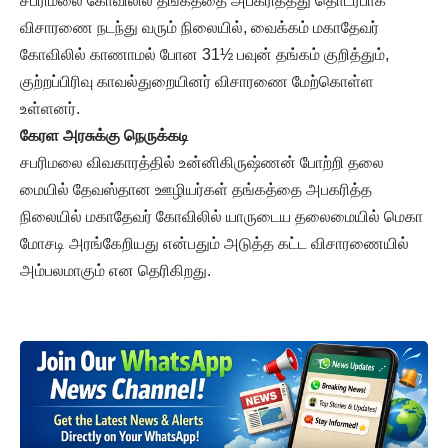
சபரிமலை கோவிலில் தங்கத்தை அபகரித்தது தொடர்பாக
விசாரணை நடந்து வரும் நிலையில், வைக்கம் மகாதேவர்
கோவிலில் காணாமல் போன 31½ பவுன் தங்கம் குறித்தும்,
குற்றப்பிரிவு காவல்துறையினர் விசாரணை மேற்கொள்ள
உள்ளனர்.
கேரள அரசுக்கு நெருக்கடி
சபரிமலை விவகாரத்தில் உன்னிகிருஷ்ணன் போற்றி தலை
மையில் தேவஸ்தான ஊழியர்கள் தங்கத்தை அபகரித்த
நிலையில் மகாதேவர் கோவிலில் யாருடைய தலைமையில் மெகா
மோசடி அரங்கேறியது என்பதும் அடுத்த கட்ட விசாரணையில்
அம்பலமாகும் என தெரிகிறது.