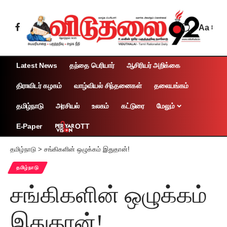
Aa
Latest News
தந்தை பெரியார்
ஆசிரியர் அறிக்கை
திராவிடர் கழகம்
வாழ்வியல் சிந்தனைகள்
தலையங்கம்
தமிழ்நாடு
அரசியல்
உலகம்
கட்டுரை
மேலும்
OTT
E-Paper
தமிழ்நாடு
>
சங்கிகளின் ஒழுக்கம் இதுதான்!
தமிழ்நாடு
சங்கிகளின் ஒழுக்கம்
இதுதான்!