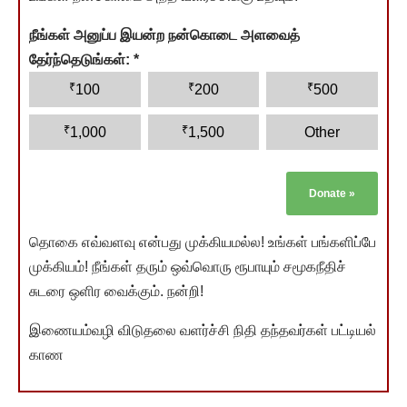
நீங்கள் அனுப்ப இயன்ற நன்கொடை அளவைத்
தேர்ந்தெடுங்கள்:
*
₹
₹
₹
100
200
500
₹
₹
1,000
1,500
Other
Donate
»
தொகை எவ்வளவு என்பது முக்கியமல்ல! உங்கள் பங்களிப்பே
முக்கியம்! நீங்கள் தரும் ஒவ்வொரு ரூபாயும் சமூகநீதிச்
சுடரை ஒளிர வைக்கும். நன்றி!
இணையம்வழி விடுதலை வளர்ச்சி நிதி தந்தவர்கள் பட்டியல்
காண