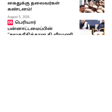
கைதுக்கு தலைவர்கள்
கண்டனம்!
August 5, 2026
பெரியார்
பன்னாட்டமைப்பின்
‘‘சமூகநீதிக்கான கி.வீரமணி
விருது’’ வழங்கும் விழா –
தமிழர் தலைவர் ஆசிரியர்
கி.வீரமணி பாராட்டுரை
August 5, 2026
10% Discount on all books