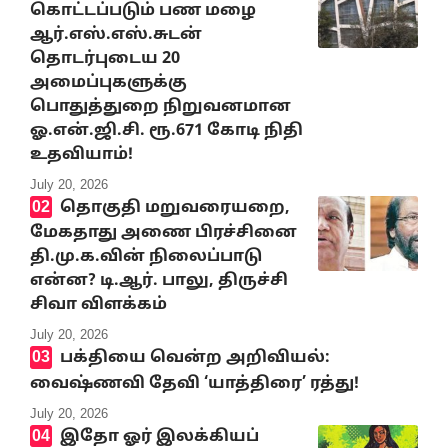
கொட்டப்படும் பண மழை
ஆர்.எஸ்.எஸ்.சுடன்
தொடர்புடைய 20
அமைப்புகளுக்கு
பொதுத்துறை நிறுவனமான
ஓ.என்.ஜி.சி. ரூ.671 கோடி நிதி
உதவியாம்!
July 20, 2026
தொகுதி மறுவரையறை,
மேகதாது அணை பிரச்சினை
தி.மு.க.வின் நிலைப்பாடு
என்ன? டி.ஆர். பாலு, திருச்சி
சிவா விளக்கம்
July 20, 2026
பக்தியை வென்ற அறிவியல்:
வைஷ்ணவி தேவி ‘யாத்திரை’ ரத்து!
July 20, 2026
இதோ ஓர் இலக்கியப்