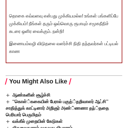
தொகை எவ்வளவு என்பது முக்கியமல்ல! உங்கள் பங்களிப்பே
முக்கியம்! நீங்கள் தரும் ஒவ்வொரு ரூபாயும் சமூகநீதிச்
சுடரை ஒளிர வைக்கும். நன்றி!
இணையம்வழி விடுதலை வளர்ச்சி நிதி தந்தவர்கள் பட்டியல்
காண
You Might Also Like
ஆண்களின் சூழ்ச்சி
‘‘கொள்்ககையின் பேரால் பகுத்்தறிவாளர் ஆட்சி’’
சாதித்துக் காட்டினார் அறிஞர் அண்்ணணா தந்்ததை
பெரியார் பெருமிதம்
வக்கீல் முறையின் கேடுகள்
விதவைகளால் வருவது விபசாரம்