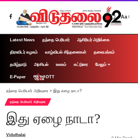
Aa
Latest News
தந்தை பெரியார்
ஆசிரியர் அறிக்கை
திராவிடர் கழகம்
வாழ்வியல் சிந்தனைகள்
தலையங்கம்
தமிழ்நாடு
அரசியல்
உலகம்
கட்டுரை
மேலும்
OTT
E-Paper
தந்தை பெரியார் அறிவுரை
>
இது ஏழை நாடா?
தந்தை பெரியார் அறிவுரை
இது ஏழை நாடா?
Viduthalai