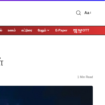
Aa
OTT
ல்
உலகம்
கட்டுரை
மேலும்
E-Paper
்
1 Min Read