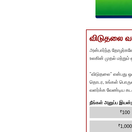
விடுதலை வளர
அன்பார்ந்த தோழர்களே
உலகின் முதல் மற்றும்
"விடுதலை" என்பது ஒ
தொடர, உங்கள் பொருளா
வளர்க்க வேண்டிய கடம
நீங்கள் அனுப்ப இய
₹
100
₹
1,000