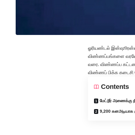
ஓரியண்டல் இன்ஷூரன்ஸ் 
விண்ணப்பங்களை வரவேற் 
வரை. விண்ணப்ப கட்டணம
விண்ணப் பிக்க கடைசி 
Contents
மேட்டூர் அணைக்கு நீ
9,200 கனஅடியாக 