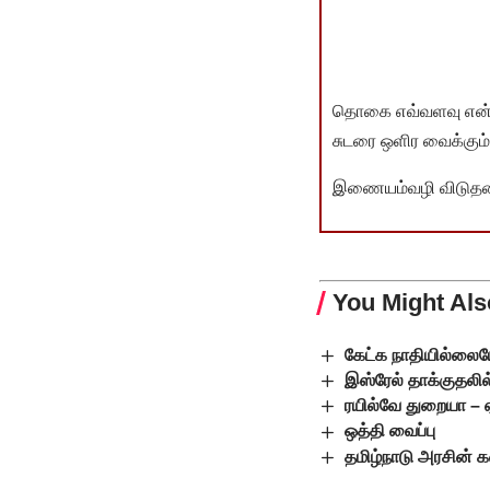
தொகை எவ்வளவு என்பது 
சுடரை ஒளிர வைக்கும்.
இணையம்வழி விடுதலை 
You Might Als
கேட்க நாதியில்லையே
இஸ்ரேல் தாக்குதலில்
ரயில்வே துறையா –
ஒத்தி வைப்பு
தமிழ்நாடு அரசின் 