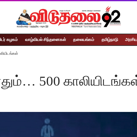
ிடர் கழகம்
வாழ்வியல் சிந்தனைகள்
தலையங்கம்
தமிழ்நாடு
அரசிய
லியிடங்கள்
தும்… 500 காலியிடங்கள