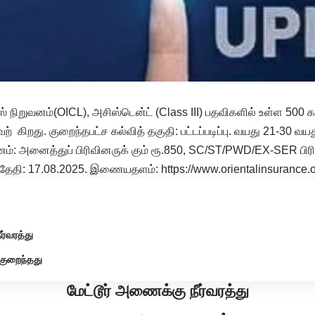
நிறுவனம்(OICL), அசிஸ்டென்ட் (Class III) பதவிகளில் உள்ள 500 க
கிறது. குறைந்தபட்ச கல்வித் தகுதி: பட்டப்படிப்பு. வயது 21-30 வய
்: அனைத்துப் பிரிவினருக் கும் ரூ.850, SC/ST/PWD/EX-SER பிரி
தேதி: 17.08.2025. இணையதளம்: https://www.orientalinsurance.or
ர்வரத்து
குறைந்தது
மேட்டூர் அணைக்கு நீர்வரத்து