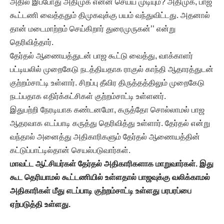
அதில் இப்போது அதிமுக என்ன செய்ய முடியும்? அதிமுக, பாஜ
கூட்டணி வைத்ததும் திமுகவுக்கு பயம் வந்துவிட்டது. அதனால்
தான் மடைமாற்றம் செய்கிறார் துரைமுருகன்’’ என்று
தெரிவித்தார்.
தேர்தல் ஆணையத்துடன் பாஜ கூட்டு வைத்து, வாக்காளர்
பட்டியலில் முறைகேடு நடத்தியதாக ராகுல் காந்தி ஆதாரத்துடன்
குற்றம்சாட்டி உள்ளார். சிறப்பு தீவிர திருத்தத்திலும் முறைகேடு
நடப்பதாக எதிர்க்கட்சிகள் குற்றம்சாட்டி உள்ளனர்.
இதுபற்றி நேரடியாக கண்டனமோ, கருத்தோ சொல்லாமல் பாஜ
ஆதரவாக எடப்பாடி கருத்து தெரிவித்து உள்ளார். தேர்தல் என்று
வந்தால் அனைத்து அதிகாரிகளும் தேர்தல் ஆணையத்தின்
கட்டுப்பாட்டில்தான் செயல்படுவார்கள்.
மாவட்ட
ஆட்சியர்கள்
தேர்தல்
அதிகாரிகளாக
மாறுவார்கள்.
இது
கூட
தெரியாமல்
கூட்டணியில்
உள்ளதால்
பாஜவுக்கு
வலிக்காமல்
அதிகாரிகள்
மீது
எடப்பாடி
குற்றம்சாட்டி
உள்ளது
பரபரப்பை
ஏற்படுத்தி
உள்ளது.