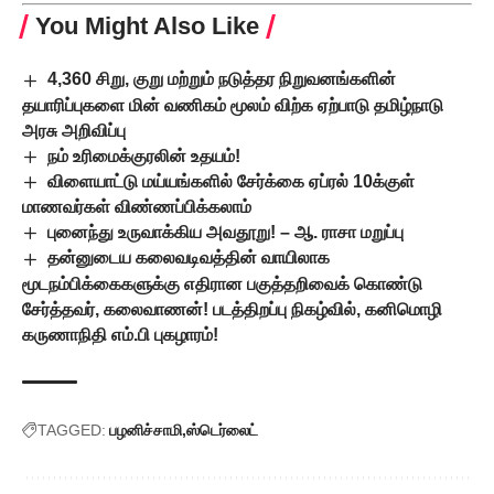
You Might Also Like
4,360 சிறு, குறு மற்றும் நடுத்தர நிறுவனங்களின்
தயாரிப்புகளை மின் வணிகம் மூலம் விற்க ஏற்பாடு தமிழ்நாடு
அரசு அறிவிப்பு
நம் உரிமைக்குரலின் உதயம்!
விளையாட்டு மய்யங்களில் சேர்க்கை ஏப்ரல் 10க்குள்
மாணவர்கள் விண்ணப்பிக்கலாம்
புனைந்து உருவாக்கிய அவதூறு! – ஆ. ராசா மறுப்பு
தன்னுடைய கலைவடிவத்தின் வாயிலாக
மூடநம்பிக்கைகளுக்கு எதிரான பகுத்தறிவைக் கொண்டு
சேர்த்தவர், கலைவாணன்! படத்திறப்பு நிகழ்வில், கனிமொழி
கருணாநிதி எம்.பி புகழாரம்!
TAGGED:
பழனிச்சாமி
ஸ்டெர்லைட்