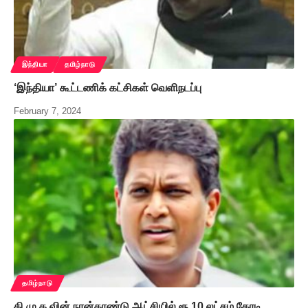
இந்தியா
தமிழ்நாடு
‘இந்தியா’ கூட்டணிக் கட்சிகள் வெளிநடப்பு
February 7, 2024
தமிழ்நாடு
தி.மு.க.வின் நான்காண்டு ஆட்சியில் ரூ.10 லட்சம் கோடி