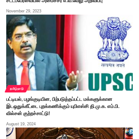
சட்டப்பேரவையில் அமைச்சர் எ.வ.வேலு அறிவிப்பு
November 29, 2023
தமிழ்நாடு
பட்டியல், பழங்குடியின, பிற்படுத்தப்பட்ட மக்களுக்கான
இடஒதுக்கீட்டை புறக்கணிக்கும் யுபிஎஸ்சி தி.மு.க. எம்.பி.
வில்சன் குற்றச்சாட்டு!
August 19, 2024