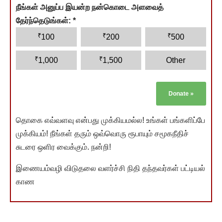
நீங்கள் அனுப்ப இயன்ற நன்கொடை அளவைத்
தேர்ந்தெடுங்கள்:
*
₹
₹
₹
100
200
500
₹
₹
1,000
1,500
Other
Donate
»
தொகை எவ்வளவு என்பது முக்கியமல்ல! உங்கள் பங்களிப்பே
முக்கியம்! நீங்கள் தரும் ஒவ்வொரு ரூபாயும் சமூகநீதிச்
சுடரை ஒளிர வைக்கும். நன்றி!
இணையம்வழி விடுதலை வளர்ச்சி நிதி தந்தவர்கள் பட்டியல்
காண