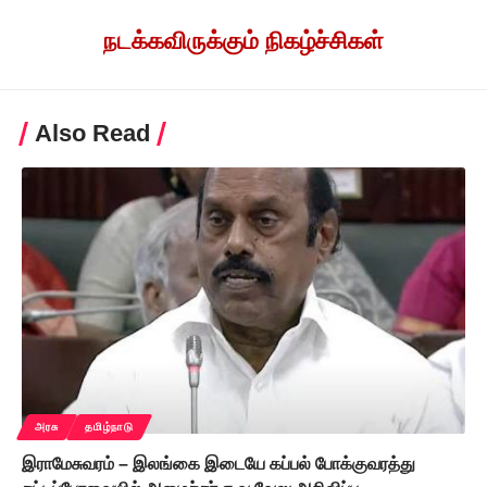
நடக்கவிருக்கும் நிகழ்ச்சிகள்
Also Read
அரசு
தமிழ்நாடு
இராமேசுவரம் – இலங்கை இடையே கப்பல் போக்குவரத்து