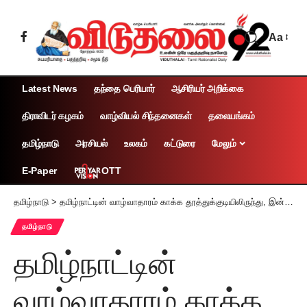
Aa
Latest News
தந்தை பெரியார்
ஆசிரியர் அறிக்கை
திராவிடர் கழகம்
வாழ்வியல் சிந்தனைகள்
தலையங்கம்
தமிழ்நாடு
அரசியல்
உலகம்
கட்டுரை
மேலும்
OTT
E-Paper
தமிழ்நாடு
>
தமிழ்நாட்டின் வாழ்வாதாரம் காக்க தூத்துக்குடியிலிருந்து, இன்று பிரச்சாரம் தொடங்குகிறார் வைகோ
தமிழ்நாடு
தமிழ்நாட்டின்
வாழ்வாதாரம் காக்க