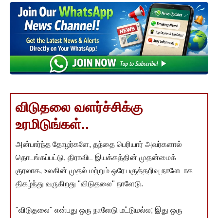
விடுதலை வளர்ச்சிக்கு
உரமிடுங்கள்..
அன்பார்ந்த தோழர்களே, தந்தை பெரியார் அவர்களால்
தொடங்கப்பட்டு, திராவிட இயக்கத்தின் முதன்மைக்
குரலாக, உலகின் முதல் மற்றும் ஒரே பகுத்தறிவு நாளேடாக
திகழ்ந்து வருகிறது "விடுதலை" நாளேடு.
"விடுதலை" என்பது ஒரு நாளேடு மட்டுமல்ல; இது ஒரு