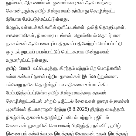
நூல்கள், ஆவணங்கள், ஓலைச்சுவடிகள் ஆகியவற்றை
கொண்டிருந்த தமிழ் மின்நூலகம் தற்போது தொழில்நுட்ப
ரீதியாக மேம்படுத்தப்பட்டுள்ளது.
மேலும், உள்ளடக்கங்களில் ஒளிப்படங்கள், ஒலித் தொகுப்புகள்,
காணொலிகள், நிலவரை படங்கள், தொல்லியல் தொடர்பான
தகவல்கள் ஆகியவையும் புதிதாகப் பதிவேற்றம் செய்யப்பட்டு
ஒரு பல்லூடகப் பயன்பாட்டுப் பெட்டகமாக மின்நூலகம்
உருமாற்றப்பட்டுள்ளது.
தமிழ், பிராமி, வட்டெழுத்து, கிரந்தம் மற்றும் பிற மொழிகளில்
உள்ள கல்வெட்டுகள் பற்றிய தகவல்கள் இடம்பெற்றுள்ளன.
பல்வேறு நவீன தொழில்நுட்ப வசதிகளை உள்ளடக்கிய
மேம்படுத்தப்பட்டுள்ள தமிழ் மின்நூலகத்தை தகவல்
தொழில்நுட்பவியல் மற்றும் டிஜிட்டல் சேவைகள் துறை அமைச்சர்
பழனிவேல் தியாகராஜன் நேற்று (8.8.2025) திறந்து வைத்தார்.
நிகழ்வில், தகவல் தொழில்நுட்பவியல் மற்றும் டிஜிட்டல்
சேவைகள் துறையின் செயலாளர் பிரஜேந்திர நவ்னிட், தமிழ்
இணையக் கல்விக்கழக இயக்குநர் கோமகன், உதவி இயக்குநர்