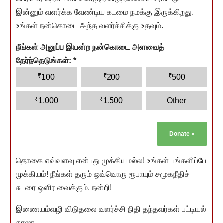
இன்னும் வளர்க்க வேண்டிய கடமை நமக்கு இருக்கிறது.
உங்கள் நன்கொடை அந்த வளர்ச்சிக்கு உதவும்.
நீங்கள் அனுப்ப இயன்ற நன்கொடை அளவைத்
தேர்ந்தெடுங்கள்:
*
₹
₹
₹
100
200
500
₹
₹
1,000
1,500
Other
Donate
»
தொகை எவ்வளவு என்பது முக்கியமல்ல! உங்கள் பங்களிப்பே
முக்கியம்! நீங்கள் தரும் ஒவ்வொரு ரூபாயும் சமூகநீதிச்
சுடரை ஒளிர வைக்கும். நன்றி!
இணையம்வழி விடுதலை வளர்ச்சி நிதி தந்தவர்கள் பட்டியல்
காண