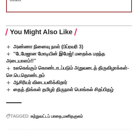
You Might Also Like
அண்ணா நினைவு நாள் (பிப்ரவரி 3)
“டேமேஜான மோடியின் இமேஜ்! மறைக்க மறந்த
அடையாளம்!!”
உலகெங்கும் கொண்டாடப்படும் அறுவடைத் திருவிழாக்கள்-
செ.பெ.தொண்டறம்
ஆசிரியர் விடையளிக்கிறார்
தைத் திங்கள் தமிழர் திருநாள் பொங்கல் சிறப்பிதழ்
TAGGED:
சுற்றுவட்டப் பாதை
மனிதகுலம்