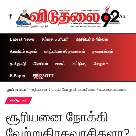
Aa
Latest News
தந்தை பெரியார்
ஆசிரியர் அறிக்கை
திராவிடர் கழகம்
வாழ்வியல் சிந்தனைகள்
தலையங்கம்
தமிழ்நாடு
அரசியல்
உலகம்
கட்டுரை
மேலும்
OTT
E-Paper
ஞாயிறு மலர்
>
சூரியனை நோக்கி வேற்றுகிரகவாசிகளா?-கமலக்கண்ணன் பி.எம்.
ஞாயிறு மலர்
சூரியனை நோக்கி
வேற்றுகிரகவாசிகளா?