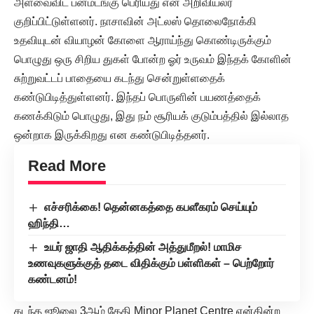
அளவைவிட பன்மடங்கு பெரியது என அறிவியலர்
குறிப்பிட்டுள்ளனர். நாசாவின் அட்லஸ் தொலைநோக்கி
உதவியுடன் வியாழன் கோளை ஆராய்ந்து கொண்டிருக்கும்
பொழுது ஒரு சிறிய துகள் போன்ற ஓர் உருவம் இந்தக் கோளின்
சுற்றுவட்டப் பாதையை கடந்து சென்றுள்ளதைக்
கண்டுபிடித்துள்ளனர். இந்தப் பொருளின் பயணத்தைக்
கணக்கிடும் பொழுது, இது நம் சூரியக் குடும்பத்தில் இல்லாத
ஒன்றாக இருக்கிறது என கண்டுபிடித்தனர்.
Read More
எச்சரிக்கை! தென்னகத்தை கபளீகரம் செய்யும்
ஹிந்தி…
உயர் ஜாதி ஆதிக்கத்தின் அத்துமீறல்! மாமிச
உணவுகளுக்குத் தடை விதிக்கும் பள்ளிகள் – பெற்றோர்
கண்டனம்!
கடந்த ஜூலை 3ஆம் தேதி Minor Planet Centre என்கின்ற