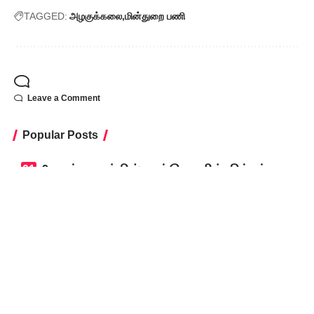
TAGGED:
அழகுக்கலை
மின்துறை பணி
Leave a Comment
Popular Posts
9-ஆம் வகுப்பில் மும்மொழித் திட்டம்
கட்டாயமாம்! சிபிஎஸ்இ கொள்கைக்கு
எதிராக உச்ச நீதிமன்றத்தில் அவசர
வழக்கு!
August 6, 2026
குளிர்ச்சியில் வரப்போகும்
திடமான புரட்சி
August 6, 2026