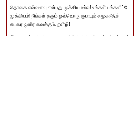
தொகை எவ்வளவு என்பது முக்கியமல்ல! உங்கள் பங்களிப்பே
முக்கியம்! நீங்கள் தரும் ஒவ்வொரு ரூபாயும் சமூகநீதிச்
சுடரை ஒளிர வைக்கும். நன்றி!
இணையம்வழி விடுதலை வளர்ச்சி நிதி தந்தவர்கள் பட்டியல்
காண
You Might Also Like
ஏட்டுத் திக்குகளிலிருந்து…,
ஏட்டுத் திக்குகளிலிருந்து…
கவனத்திற்குரிய முக்கியச் செய்திகள்
கவனத்திற்குரிய முக்கியச் செய்திகள்
கவனத்திற்குரிய முக்கிய செய்திகள்