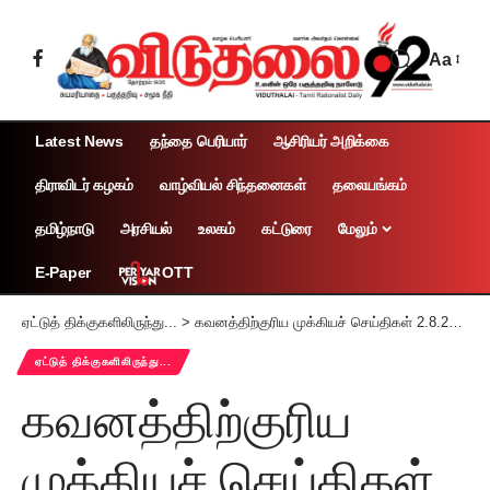
Aa
Latest News
தந்தை பெரியார்
ஆசிரியர் அறிக்கை
திராவிடர் கழகம்
வாழ்வியல் சிந்தனைகள்
தலையங்கம்
தமிழ்நாடு
அரசியல்
உலகம்
கட்டுரை
மேலும்
OTT
E-Paper
ஏட்டுத் திக்குகளிலிருந்து...
>
கவனத்திற்குரிய முக்கியச் செய்திகள் 2.8.2025
ஏட்டுத் திக்குகளிலிருந்து...
கவனத்திற்குரிய
முக்கியச் செய்திகள்