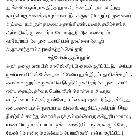
நூல்களில் ஒன்றாக இந்த நூல் அரங்கேற்றம் நடைபெற்றது.
நிகழ்விற்கு உலகத் தமிழ்ச்சங்க இயக்குநர் (பொறுப்பு) முனைவர்
அவ்வை ந.அருள் தலைமை தாங்கினார். உலகத் தமிழ்ச்சங்க
ஆய்வறிஞர் முனைவர் ச.சோமசுந்தரி அனைவரையும்
வரவேற்றார். சே.முனியசாமியின் நூலினை தோழர்
அ.நா.சாந்தாரம் அரங்கேற்றம் செய்தார்.
உத்வேகம் தரும் நூல்!
அவர் தனது உரையில் நூலின் சிறப்பி னைக் குறிப்பிட்டு, ‘‘அய்யா
முனியசாமியின் பேச்சு நடையிலேயே நூல் இருப்பது மிகச்சிறப்பு.
எவ்வளவு தூரம் வறுமையில் இருந்திருக்கிறார் சே.முனியசாமி
என்ப தையும், தந்தை பெரியாரின் கொள்கை அவரது
வாழ்க்கையில் அவர் முன்னேற எவ்வளவு உதவி புரிந்திருக்கிறது
என்பதனையும் அருமையாக விளக்கி எழுதியிருக்கிறார். இந்த
நிகழ்வில் கலந்து கொண்டிருக்கும் ஒவ்வொரு கல்லூரி மாணவ,
மாணவியரும் கட்டாயம் படிக்க வேண்டும்; படித்தால் முன்னேற
வேண்டும் என்னும் உத்வேகம் பெறுவீர்கள்’’ என்று குறிப்பிட்டு