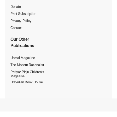
தடுக்க சைபர் க்ரைம் காவல்துறையினர் வங்கி அதிகாரிகள்
ஒருங்கிணைந்து செயல்பட வேண்டும் என மாநில அளவிலான
ஒருங்கிணைப்பு கூட்டத்தில் முடிவு செய்யப்பட்டது.
இணையவழி நிதி மோசடி
‘சைபர் குற்றவாளிகள்’ பொது மக்களின் கோடிக் கணக்கான
பணத்தை சுருட்டி விடுகின்றனர். இதுபோன்ற இணையவழி நிதி
மோசடி மற்றும் அதை தடுப்பதற்கான வழிமுறைகள் குறித்த
மாநில அளவிலான ஒருங்கிணைந்த ஆலோசனைக் கூட்டம்
சைபர் க்ரைம் காவல்துறையினர் மற்றும் வங்கி
அதிகாரிகளிடையே நேற்று (19.7.2025) நடைபெற்றது.
சென்னை அசோக் நகரில் உள்ள மாநில சைபர் க்ரைம்
அலுவலகத்தில் நடைபெற்ற இக்கூட்டத்துக்கு காவல்துறை
கூடுதல் தலைமை இயக்குநர் சந்தீப் மித்தல் தலைமை
தாங்கினார். இந்தியா முழுவதிலும் இருந்து 34 முக்கிய
வங்கிகளைச் சேர்ந்த மூத்த அதிகாரிகள் கலந்து கொண்டனர்.
இக்கூட்டத்தில் சந்தேகத்துக்கு இடமான கணக்குகளை
முடக்குவதில் சரியான நேரத்தில் உதவுவதற்காக சைபர் க்ரைம்