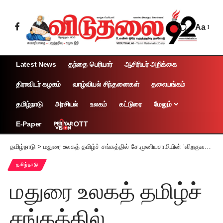
Aa
Latest News
தந்தை பெரியார்
ஆசிரியர் அறிக்கை
திராவிடர் கழகம்
வாழ்வியல் சிந்தனைகள்
தலையங்கம்
தமிழ்நாடு
அரசியல்
உலகம்
கட்டுரை
மேலும்
OTT
E-Paper
தமிழ்நாடு
>
மதுரை உலகத் தமிழ்ச் சங்கத்தில் சே.முனியசாமியின் ‘விறகுவண்டி முதல் விமானங்கள்வரை’ நூல் அரங்கேற்றம்!
தமிழ்நாடு
மதுரை உலகத் தமிழ்ச்
சங்கத்தில்