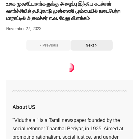
உலக முதலீட்டாளர்களுக்கு அழைப்பு இந்திய கடல்சார்
வளர்ச்சியில் தமிழ்நாடு முன்னணி மும்பையில் நடைபெற்ற
மாநாட்டில் அமைச்சர் எ.வ. வேலு விளக்கம்
November 27, 2023
Previous
Next
தமிழ்நாடு
>
இணைய வழி நிதி மோசடியை தடுக்க காவல்துறை, வங்கி அதிகாரிகள் இணைந்து செயல்பட வேண்டும் ஆலோசனை கூட்டத்தில் வலியுறுத்தல்
தமிழ்நாடு
இணைய வழி நிதி
மோசடியை தடுக்க
காவல்துறை, வங்கி