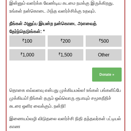
இன்னும் வளர்க்க வேண்டிய கடமை நமக்கு இருக்கிறது.
உங்கள் நன்கொடை அந்த வளர்ச்சிக்கு உதவும்.
நீங்கள் அனுப்ப இயன்ற நன்கொடை அளவைத்
தேர்ந்தெடுங்கள்:
*
₹
₹
₹
100
200
500
₹
₹
1,000
1,500
Other
Donate
»
தொகை எவ்வளவு என்பது முக்கியமல்ல! உங்கள் பங்களிப்பே
முக்கியம்! நீங்கள் தரும் ஒவ்வொரு ரூபாயும் சமூகநீதிச்
சுடரை ஒளிர வைக்கும். நன்றி!
இணையம்வழி விடுதலை வளர்ச்சி நிதி தந்தவர்கள் பட்டியல்
காண