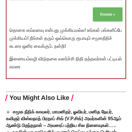
Donate
»
தொகை எவ்வளவு என்பது முக்கியமல்ல! உங்கள் பங்களிப்பே
முக்கியம்! நீங்கள் தரும் ஒவ்வொரு ரூபாயும் சமூகநீதிச்
சுடரை ஒளிர வைக்கும். நன்றி!
இணையம்வழி விடுதலை வளர்ச்சி நிதி தந்தவர்கள் பட்டியல்
காண
You Might Also Like
சமூக நீதிக் காவலர், மாமனிதர், ஓவியர், மனித நேயர்,
கவிஞர் விஸ்வநாத் பிரதாப் சிங் (V.P.சிங்) அவர்களின் 95ஆம்
ஆண்டு பிறந்தநாள் – அவரைப் பற்றிய சில நினைவுகள்…..