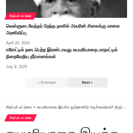
சிறப்புக் கட்டுரை
வெள்ளுடைவேந்தர் பிறந்த நாளில் அவரின் சிலைக்கு மாலை
அணிவிப்பு
April 26, 2025
ஈரோட்டில் நடைபெற்ற இரண்டாவது சுயமரியாதை மாநாட்டில்
நிறைவேறிய தீர்மானங்கள்
July 9, 2025
Previous
Next
சிறப்புக் கட்டுரை
>
சுயமரியாதை இயக்க நூற்றாண்டு அடிச்சுவடுகள்! திருப்புமுனை ஏற்படுத்திய சுயமரியாதை இயக்க மாநாடுகள் (8) ”ஜாதி-தீண்டாமையை வைத்துக்கொண்டு சுயராஜ்ஜியம் பேசலாமா?”
சிறப்புக் கட்டுரை