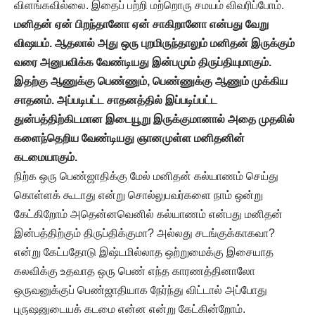
விளங்கவில்லை. இதைப் பற்றி மற்றொரு சமயம் விவரிப்போம்.
மனிதன் ஏன் பிறந்தானோ ஏன் சாகிறானோ என்பது வேறு
விஷயம். ஆதலால் அது ஒரு புறமிருந்தாலும் மனிதன் இருக்கும்
வரை அனுபவிக்க வேண்டியது இன்பமும் திருப்தியுமாகும்.
இதற்கு ஆணுக்கு பெண்ணும், பெண்ணுக்கு ஆணும் முக்கிய
சாதனம். அப்படிபட்ட சாதனத்தில் இப்படிப்பட்ட
துன்பத்திற்கிடமான இடையூறு இருக்குமானால் அதை முதலில்
களைந்தெறிய வேண்டியது ஞானமுள்ள மனிதனின்
கடமையாகும்.
நிற்க ஒரு பெண்ஜாதிக்கு மேல் மனிதன் கல்யாணம் செய்து
கொள்ளக் கூடாது என்று சொல்லுபவர்களை நாம் ஒன்று
கேட்கிறோம் அதென்னவெனில் கல்யாணம் என்பது மனிதன்
இன்பத்திற்கும் திருப்திக்குமா? அல்லது சடங்குக்காகவா?
என்று கேட்பதோடு இஷ்டமில்லாத ஒற்றுமைக்கு இசையாத
கலவிக்கு உதவாத ஒரு பெண் எந்த காரணத்தினாலோ
ஒருவனுக்குப் பெண்ஜாதியாக நேர்ந்து விட்டால் அப்போது
புருஷனுடையக் கடமை என்ன என்று கேட்கின்றோம்.