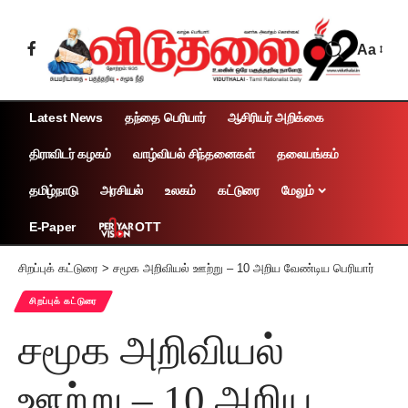
Aa
Latest News
தந்தை பெரியார்
ஆசிரியர் அறிக்கை
திராவிடர் கழகம்
வாழ்வியல் சிந்தனைகள்
தலையங்கம்
தமிழ்நாடு
அரசியல்
உலகம்
கட்டுரை
மேலும்
OTT
E-Paper
சிறப்புக் கட்டுரை
>
சமூக அறிவியல் ஊற்று – 10 அறிய வேண்டிய பெரியார்
சிறப்புக் கட்டுரை
சமூக அறிவியல்
ஊற்று – 10 அறிய