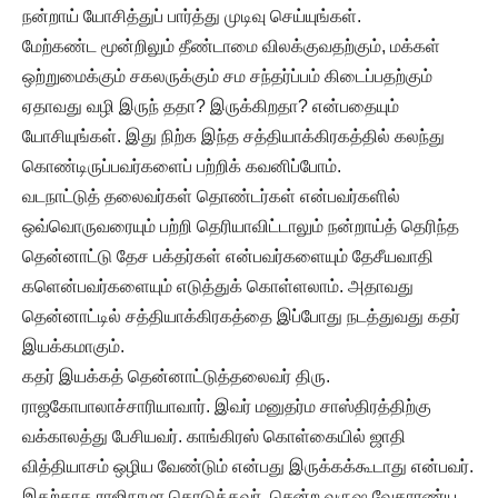
நன்றாய் யோசித்துப் பார்த்து முடிவு செய்யுங்கள்.
மேற்கண்ட மூன்றிலும் தீண்டாமை விலக்குவதற்கும், மக்கள்
ஒற்றுமைக்கும் சகலருக்கும் சம சந்தர்ப்பம் கிடைப்பதற்கும்
ஏதாவது வழி இருந் ததா? இருக்கிறதா? என்பதையும்
யோசியுங்கள். இது நிற்க இந்த சத்தியாக்கிரகத்தில் கலந்து
கொண்டிருப்பவர்களைப் பற்றிக் கவனிப்போம்.
வடநாட்டுத் தலைவர்கள் தொண்டர்கள் என்பவர்களில்
ஒவ்வொருவரையும் பற்றி தெரியாவிட்டாலும் நன்றாய்த் தெரிந்த
தென்னாட்டு தேச பக்தர்கள் என்பவர்களையும் தேசீயவாதி
களென்பவர்களையும் எடுத்துக் கொள்ளலாம். அதாவது
தென்னாட்டில் சத்தியாக்கிரகத்தை இப்போது நடத்துவது கதர்
இயக்கமாகும்.
கதர் இயக்கத் தென்னாட்டுத்தலைவர் திரு.
ராஜகோபாலாச்சாரியாவார். இவர் மனுதர்ம சாஸ்திரத்திற்கு
வக்காலத்து பேசியவர். காங்கிரஸ் கொள்கையில் ஜாதி
வித்தியாசம் ஒழிய வேண்டும் என்பது இருக்கக்கூடாது என்பவர்.
இதற்காக ராஜிநாமா கொடுத்தவர். சென்ற வருஷ வேதாரண்ய