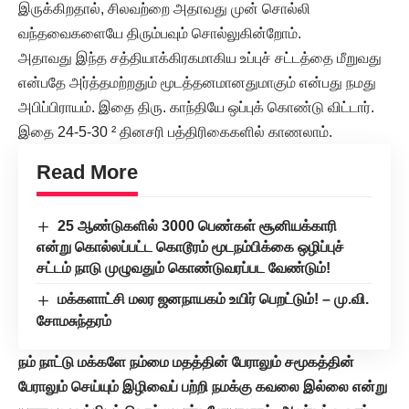
இருக்கிறதால், சிலவற்றை அதாவது முன் சொல்லி
வந்தவைகளையே திரும்பவும் சொல்லுகின்றோம்.
அதாவது இந்த சத்தியாக்கிரகமாகிய உப்புச் சட்டத்தை மீறுவது
என்பதே அர்த்தமற்றதும் மூடத்தனமானதுமாகும் என்பது நமது
அபிப்பிராயம். இதை திரு. காந்தியே ஒப்புக் கொண்டு விட்டார்.
இதை 24-5-30 ² தினசரி பத்திரிகைகளில் காணலாம்.
Read More
25 ஆண்டுகளில் 3000 பெண்கள் சூனியக்காரி
என்று கொல்லப்பட்ட கொடூரம் மூடநம்பிக்கை ஒழிப்புச்
சட்டம் நாடு முழுவதும் கொண்டுவரப்பட வேண்டும்!
மக்களாட்சி மலர ஜனநாயகம் உயிர் பெறட்டும்! – மு.வி.
சோமசுந்தரம்
நம் நாட்டு மக்களே நம்மை மதத்தின் பேராலும் சமூகத்தின்
பேராலும் செய்யும் இழிவைப் பற்றி நமக்கு கவலை இல்லை என்று