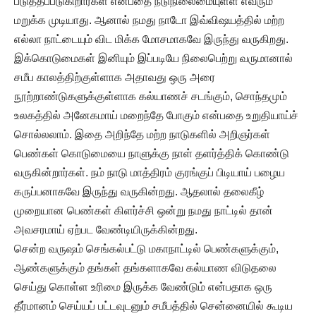
படுத்தப்படுகிறார்கள் என்பதை நடுநிலைமையுள்ள எவரும்
மறுக்க முடியாது. ஆனால் நமது நாடோ இவ்விஷயத்தில் மற்ற
எல்லா நாட்டையும் விட மிக்க மோசமாகவே இருந்து வருகிறது.
இக்கொடுமைகள் இனியும் இப்படியே நிலைபெற்று வருமானால்
சமீப காலத்திற்குள்ளாக அதாவது ஒரு அரை
நூற்றாண்டுகளுக்குள்ளாக கல்யாணச் சடங்கும், சொந்தமும்
உலகத்தில் அனேகமாய் மறைந்தே போகும் என்பதை உறுதியாய்ச்
சொல்லலாம். இதை அறிந்தே மற்ற நாடுகளில் அறிஞர்கள்
பெண்கள் கொடுமையை நாளுக்கு நாள் தளர்த்திக் கொண்டு
வருகின்றார்கள். நம் நாடு மாத்திரம் குரங்குப் பிடியாய் பழைய
கருப்பனாகவே இருந்து வருகின்றது. ஆதலால் தலைகீழ்
முறையான பெண்கள் கிளர்ச்சி ஒன்று நமது நாட்டில் தான்
அவசரமாய் ஏற்பட வேண்டியிருக்கின்றது.
சென்ற வருஷம் செங்கல்பட்டு மகாநாட்டில் பெண்களுக்கும்,
ஆண்களுக்கும் தங்கள் தங்களாகவே கல்யாண விடுதலை
செய்து கொள்ள உரிமை இருக்க வேண்டும் என்பதாக ஒரு
தீர்மானம் செய்யப் பட்டவுடனும் சமீபத்தில் சென்னையில் கூடிய