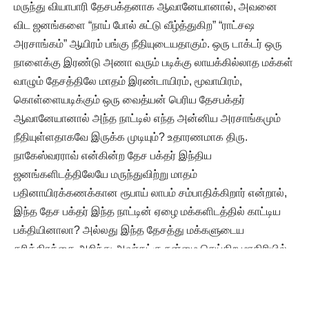
மருந்து வியாபாரி தேசபக்தனாக ஆவானேயானால், அவனை
விட ஜனங்களை “நாய் போல் சுட்டு வீழ்த்துகிற” “ராட்சஷ
அரசாங்கம்” ஆயிரம் பங்கு நீதியுடையதாகும். ஒரு டாக்டர் ஒரு
நாளைக்கு இரண்டு அணா வரும் படிக்கு லாயக்கில்லாத மக்கள்
வாழும் தேசத்திலே மாதம் இரண்டாயிரம், மூவாயிரம்,
கொள்ளையடிக்கும் ஒரு வைத்யன் பெரிய தேசபக்தர்
ஆவானேயானால் அந்த நாட்டில் எந்த அன்னிய அரசாங்கமும்
நீதியுள்ளதாகவே இருக்க முடியும்? உதாரணமாக திரு.
நாகேஸ்வரராவ் என்கின்ற தேச பக்தர் இந்திய
ஜனங்களிடத்திலேயே மருந்துவிற்று மாதம்
பதினாயிரக்கணக்கான ரூபாய் லாபம் சம்பாதிக்கிறார் என்றால்,
இந்த தேச பக்தர் இந்த நாட்டின் ஏழை மக்களிடத்தில் காட்டிய
பக்தியினாலா? அல்லது இந்த தேசத்து மக்களுடைய
தரித்திரத்தை அறிந்து அவர்கட்கு நன்மை செய்கிற மாதிரியில்
குறைந்த விலைக்கு இந்த மருந்து விற்கிற தயாள குணத்தினால்
தேச பக்தரானாரா? இப்படியே இப்பொழுது இருக்கும் தேசபக்தர்,
தேசீயவாதிகள், தேசியப் பத்திரிகையாளர் என்கிறவர்கள்