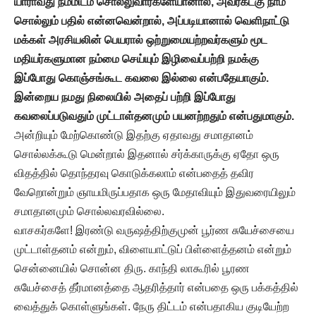
யாராவது நம்மிடம் சொல்லுவார்களேயானால், அவர்கட்கு நாம்
சொல்லும் பதில் என்னவென்றால், அப்படியானால் வெளிநாட்டு
மக்கள் அரசியலின் பெயரால் ஒற்றுமையற்றவர்களும் மூட
மதியர்களுமான நம்மை செய்யும் இழிவைப்பற்றி நமக்கு
இப்போது கொஞ்சங்கூட கவலை இல்லை என்பதேயாகும்.
இன்றைய நமது நிலையில் அதைப் பற்றி இப்போது
கவலைப்படுவதும் முட்டாள்தனமும் பயனற்றதும் என்பதுமாகும்.
அன்றியும் மேற்கொண்டு இதற்கு ஏதாவது சமாதானம்
சொல்லக்கூடு மென்றால் இதனால் சர்க்காருக்கு ஏதோ ஒரு
விதத்தில் தொந்தரவு கொடுக்கலாம் என்பதைத் தவிர
வேறொன்றும் ஞாயமிருப்பதாக ஒரு மேதாவியும் இதுவரையிலும்
சமாதானமும் சொல்லவரவில்லை.
வாசகர்களே! இரண்டு வருஷத்திற்குமுன் பூர்ண சுயேச்சையை
முட்டாள்தனம் என்றும், விளையாட்டுப் பிள்ளைத்தனம் என்றும்
சென்னையில் சொன்ன திரு. காந்தி லாகூரில் பூரண
சுயேச்சைத் தீர்மானத்தை ஆதரித்தார் என்பதை ஒரு பக்கத்தில்
வைத்துக் கொள்ளுங்கள். நேரு திட்டம் என்பதாகிய குடியேற்ற