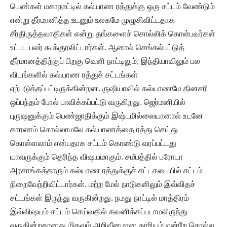
பெண்கள் மகாநாட்டில் கல்யாண ரத்துக்கு ஒரு சட்டம் வேண்டும்
என்று தீர்மானித்த உடனும் உலகமே முழுகிவிட்டதாக
சீர்திருத்தவாதிகள் என்று தங்களைச் சொல்லிக் கொள்பவர்கள்
உட்பட பலர் கூக்குரலிட்டார்கள். ஆனால் செங்கல்பட்டுத்
தீர்மானத்திற்குப் பிறகு வெளி நாட்டிலும், இந்தியாவிலும் பல
விடங்களில் கல்யாண ரத்துச் சட்டங்கள்
ஏற்படுத்தப்பட்டிருக்கின்றன. ருஷியாவில் கல்யாணமே தினசரி
ஒப்பந்தம் போல் பாவிக்கப்பட்டு வருகிறது. ஜெர்மனியில்
புருஷனுக்கும் பெண்ஜாதிக்கும் இஷ்டமில்லையானால் உடனே
காரணம் சொல்லாமலே கல்யாணத்தை ரத்து செய்து
கொள்ளலாம் என்பதாக சட்டம் கொண்டு வரப்பட்டது
யாவருக்கும் தெரிந்த விஷயமாகும். சமீபத்தில் பரோடா
அரசாங்கத்தாரும் கல்யாண ரத்துக்குச் சட்டசபையில் சட்டம்
நிறைவேற்றிவிட்டார்கள். மற்ற மேல் நாடுகளிலும் இவ்விதச்
சட்டங்கள் இருந்து வருகின்றது. நமது நாட்டில் மாத்திரம்
இவ்விஷயம் சட்டம் செய்வதில் கவனிக்கப்படாமலிருந்து
வருகின்றதானது மிகவும் அறிவீனமான காரியம் என்றே சொல்ல