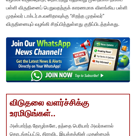
பள்ளி விருதினைப் பெறுவதற்குக் காரணமாக விளங்கிய பள்ளி
முதல்வர் டாக்டர்.க.வனிதாவுக்கு “சிறந்த முதல்வர்”
விருதினையும் வழங்கி சிறப்பித்துள்ளது குறிப்பிடத்தக்கது.
விடுதலை வளர்ச்சிக்கு
உரமிடுங்கள்..
அன்பார்ந்த தோழர்களே, தந்தை பெரியார் அவர்களால்
தொடங்கப்பட்டு, திராவிட இயக்கத்தின் முதன்மைக்