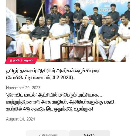
திராவிடர் கழகம்
தமிழர் தலைவர் ஆசிரியர் அவர்கள் எழுச்சியுரை
(கோபிசெட்டிபாளையம், 4.2.2023).
November 29, 2023
‘திராவிட மாடல்’ ஆட்சியில் மாபெரும் புரட்சியாக…
மாற்றுத்திறனாளி அரசு ஊழியர், ஆசிரியர்களுக்கு பதவி
உயர்வில் 4% சதவீத இட ஒதுக்கீடு வழங்குக!
August 14, 2024
Previous
Next