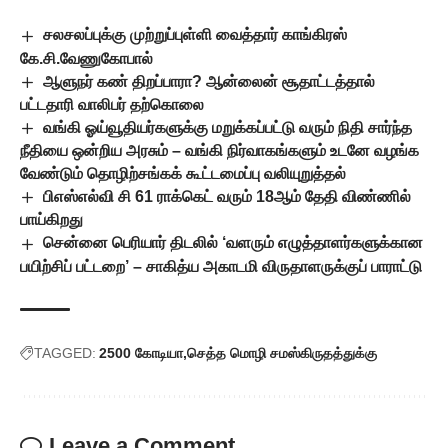
சலசலப்புக்கு முற்றுப்புள்ளி வைத்தார் காங்கிரஸ்
கே.சி.வேணுகோபால்
ஆளுநர் கண் திறப்பாரா? ஆன்லைன் சூதாட்டத்தால்
பட்டதாரி வாலிபர் தற்கொலை
வங்கி ஓய்வூதியர்களுக்கு மறுக்கப்பட்டு வரும் நிதி சார்ந்த
நீதியை ஒன்றிய அரசும் – வங்கி நிர்வாகங்களும் உடனே வழங்க
வேண்டும் தொழிற்சங்கக் கூட்டமைப்பு வலியுறுத்தல்
பிஎஸ்எல்வி சி 61 ராக்கெட் வரும் 18ஆம் தேதி விண்ணில்
பாய்கிறது
சென்னை பெரியார் திடலில் ‘வளரும் எழுத்தாளர்களுக்கான
பயிற்சிப் பட்டறை’ – சாகித்ய அகாடமி விருதாளருக்குப் பாராட்டு
TAGGED:
2500 கோடியா
செத்த மொழி சமஸ்கிருதத்துக்கு
Leave a Comment