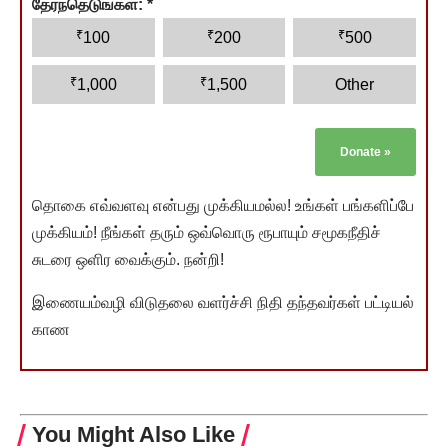
தேர்ந்தெடுங்கள்:
*
₹
₹
₹
100
200
500
₹
₹
1,000
1,500
Other
Donate
»
தொகை எவ்வளவு என்பது முக்கியமல்ல! உங்கள் பங்களிப்பே
முக்கியம்! நீங்கள் தரும் ஒவ்வொரு ரூபாயும் சமூகநீதிச்
சுடரை ஒளிர வைக்கும். நன்றி!
இணையம்வழி விடுதலை வளர்ச்சி நிதி தந்தவர்கள் பட்டியல்
காண
You Might Also Like