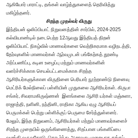
ஆகியோர் பாராட்டி, தங்கள் வாழ்த்துகளைத் தெரிவித்து
மகிழ்ந்தனர்.
சிறந்த முதல்வர் விருது
இந்தியன் ஒலிம்பியாட் நிறுவனத்தின் சார்பில், 2024-2025
கல்வியாண்டில் நடைபெற்ற 12ஆவது இந்தியத் திறன்
ஒலிம்பியாட் நிகழ்வில் மாணவர்களை வெற்றிகரமாக வழிநடத்தி,
தேர்வுகளில் மாணவர்கள் ஆர்வமுடன் பங்கேற்கத் தூண்டி
அர்ப்பணிப்பு, கடின உழைப்பு மற்றும் மாணவர்களின்
வளர்ச்சிக்காக செயல்பட்டமைக்காக சிறந்த
ஆசிரியர்களுக்கான விருதினை பெரியார் நூற்றாண்டு நினைவு
மெட்ரிக் மேல்நிலைப் பள்ளியின் முதுகலை ஆசிரியர்கள். கிருபா
சங்கர், சிவராமகிருஷ்ணன் இளங்கலை ஆசிரி யர்கள் மஞ்சுளா,
ராஜாத்தி, நளினி, நந்தினி, ராதிகா ஆகிய ஏழு ஆசிரியப்
பெருமக்கள் பெற்று பள்ளிக்குப் பெருமை சேர்த்துள்ளனர்.
மேலும், இந்த நிறுவனம், ஆசிரியர்கள் மற்றும் மாணவர்களைச்
சிறந்த முறையில் ஒருங்கிணைத்து, சிறப்பான பங்களிப்பை
வழங்கி வருவதோடு, தொடர்ந்து ஆறாவது முறையாக தங்கப்