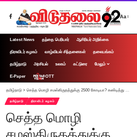
Aa
Latest News
தந்தை பெரியார்
ஆசிரியர் அறிக்கை
திராவிடர் கழகம்
வாழ்வியல் சிந்தனைகள்
தலையங்கம்
தமிழ்நாடு
அரசியல்
உலகம்
கட்டுரை
மேலும்
OTT
E-Paper
தமிழ்நாடு
>
செத்த மொழி சமஸ்கிருதத்துக்கு 2500 கோடியா? கண்டித்து தென்காசியில் பொதுக்கூட்டம்
தமிழ்நாடு
திராவிடர் கழகம்
செத்த மொழி
சமஸ்கிருதத்துக்கு