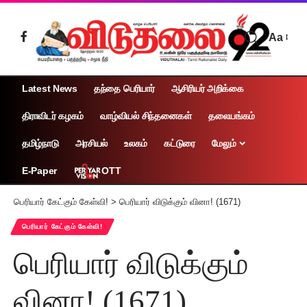
Aa
Latest News
தந்தை பெரியார்
ஆசிரியர் அறிக்கை
திராவிடர் கழகம்
வாழ்வியல் சிந்தனைகள்
தலையங்கம்
தமிழ்நாடு
அரசியல்
உலகம்
கட்டுரை
மேலும்
OTT
E-Paper
பெரியார் கேட்கும் கேள்வி!
>
பெரியார் விடுக்கும் வினா! (1671)
பெரியார் கேட்கும் கேள்வி!
பெரியார் விடுக்கும்
வினா! (1671)