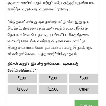
குரலாக, உலகின் முதல் மற்றும் ஒரே பகுத்தறிவு நாளேடாக
திகழ்ந்து வருகிறது "விடுதலை" நாளேடு.
"விடுதலை" என்பது ஒரு நாளேடு மட்டுமல்ல; இது ஒரு
இயக்கம். விடுதலை தன் பணியைத் தொய்வு இன்றித்
தொடர, உங்கள் பொருளாதார பங்களிப்பு மிகத் தேவை.
பெரியார் தொடங்கி வளர்த்த விடுதலையை உரமிட்டு
இன்னும் வளர்க்க வேண்டிய கடமை நமக்கு இருக்கிறது.
உங்கள் நன்கொடை அந்த வளர்ச்சிக்கு உதவும்.
நீங்கள் அனுப்ப இயன்ற நன்கொடை அளவைத்
தேர்ந்தெடுங்கள்:
*
₹
₹
₹
100
200
500
₹
₹
1,000
1,500
Other
Donate
»