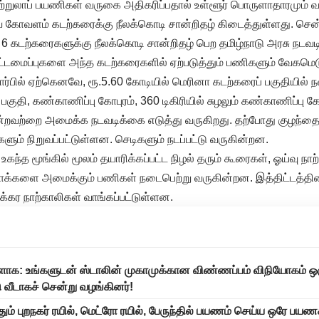
ுற்றுலாப் பயணிகள் வருகை அதிகரிப்பதால் உள்ளூர் பொருளாதாரமும் வள
வே கோவளம் கடற்கரைக்கு நீலக்கொடி சான்றிதழ் கிடைத்துள்ளது. ச
்ட 6 கடற்கரைகளுக்கு நீலக்கொடி சான்றிதழ் பெற தமிழ்நாடு அரசு நடவட
்டமைப்புகளை அந்த கடற்கரைகளில் ஏற்படுத்தும் பணிகளும் வேகமெ
ர்பில் ஏற்கெனவே, ரூ.5.60 கோடியில் மெரினா கடற்கரைப் பகுதியில்
பகுதி, கண்காணிப்பு கோபுரம், 360 டிகிரியில் சுழலும் கண்காணிப்பு 
போன்றவற்றை அமைக்க நடவடிக்கை எடுத்து வருகிறது. தற்போது குழந்
ம் நிறுவப்பட்டுள்ளன. செடிகளும் நடப்பட்டு வருகின்றன.
ு உகந்த மூங்கில் மூலம் தயாரிக்கப்பட்ட நிழல் தரும் கூரைகள், ஓய்வு நாற
ாக்களை அமைக்கும் பணிகள் நடைபெற்று வருகின்றன. இத்திட்டத்தின் க
்கர நாற்காலிகள் வாங்கப்பட்டுள்ளன.
ாக: உங்களுடன் ஸ்டாலின் முகாமுக்கான விண்ணப்பம் விநியோகம் ஒர
ு வீடாகச் சென்று வழங்கினர்!
் புறநகர் ரயில், மெட்ரோ ரயில், பேருந்தில் பயணம் செய்ய ஒரே பயணச்