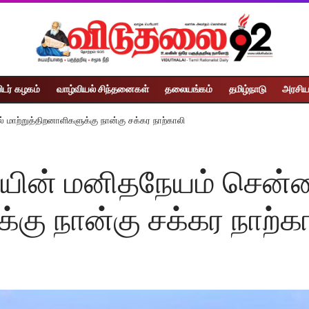
ிடர் கழகம்
வாழ்வியல் சிந்தனைகள்
தலையங்கம்
தமிழ்நாடு
அரசிய
ாற்றுத்திறனாளிகளுக்கு நான்கு சக்கர நாற்காலி
யின் மனிதநேயம் சென்
்கு நான்கு சக்கர நாற்க