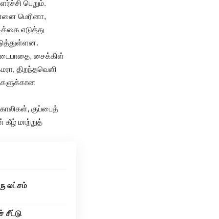
ர்ச்சி பெறும்.
ென்னை மெரினா,
ிக்கை எடுத்து
டுத்துள்ளன.
 நடைபாதை, சைக்கிள்
கேமரா, திறந்தவெளி
தைகளுக்கான
்காலிகள், குப்பைத்
ீழ் மாற்றுத்
ு லட்சம்
 சீட்டு