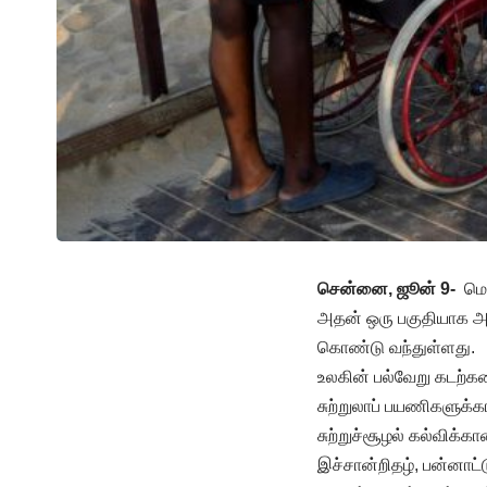
சென்னை, ஜூன் 9-
மெர
அதன் ஒரு பகுதியாக அங
கொண்டு வந்துள்ளது.
உலகின் பல்வேறு கடற்க
சுற்றுலாப் பயணிகளுக்கா
சுற்றுச்சூழல் கல்விக்
இச்சான்றிதழ், பன்னாட்