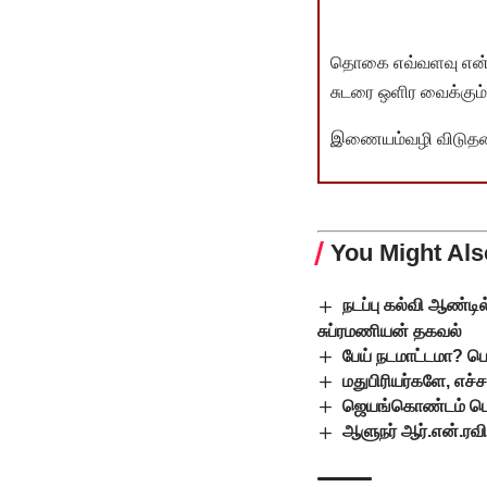
தொகை எவ்வளவு என்பது 
சுடரை ஒளிர வைக்கும்.
இணையம்வழி விடுதலை 
You Might Als
நடப்பு கல்வி ஆண்டி
சுப்ரமணியன் தகவல்
பேய் நடமாட்டமா? பொ
மதுபிரியர்களே, எச்
ஜெயங்கொண்டம் பெரி
ஆளுநர் ஆர்.என்.ர