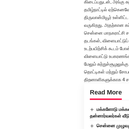
கிடைப்பதுடன், அங்கு ச
தமிழ்நாட்டில் ஏற்கென
திருவான்மியூர் உள்ளிட
வருகிறது. அதற்கான கட
சென்னை மாநகராட்சி சா
தடங்கள், விளையாட்டுப் 
உடற்பயிற்சிக் கூடம் 
விளையாட்டு உபகரணங்களு
மேலும் சுற்றுச்சூழலுக்க
தொட்டிகள் மற்றும் சோப
திறனாளிகளுக்காக 4 சக
Read More
மக்களோடு மக்கள
தன்னார்வலர்கள் வீட
சென்னை முழுவதும