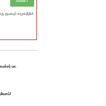
Donate
»
ு ரூபாயும் சமூகநீதிச்
ைச்சர் மா.
வேசம்!