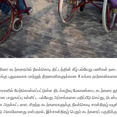
ினா கடற்கரையில் நீலக்கொடி திட்டத்தின் கீழ் பல்வேறு பணிகள் நடைப
்கு புதுவரவாக மாற்றுத் திறனாளிகளுக்கான 4 சக்கர நாற்காலிகளை ம
ரைகளில் மேற்கொள்ளப்பட்டுள்ள திடக்கழிவு மேலாண்மை, கடற்கரை தூ
ன பாதுகாப்பு உள்ளிட்ட பல்வேறு அம்சங்களை மதிப்பீடு செய்து, டென்ம
கான அறக்கட்டளை, சிறந்த கடற்கரைகளுக்கு நீலக்கொடி சான்றிதழ் வழங
டு அளவிலானது என்பதால், இச்சான்றிதழ் பெறும் கடற்கரைப் பகுதிக்கு