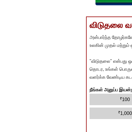
விடுதலை வளர
அன்பார்ந்த தோழர்களே
உலகின் முதல் மற்றும்
"விடுதலை" என்பது ஒ
தொடர, உங்கள் பொருளா
வளர்க்க வேண்டிய கடம
நீங்கள் அனுப்ப இய
₹
100
₹
1,000