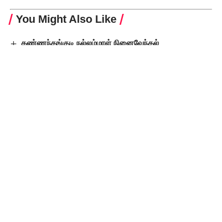
You Might Also Like
கண்ணந்தங்குடி நல்லம்மாள் நினைவேந்தல்
பேராசிரியர் சி.இலக்குவனார் நினைவுநாள் (3.9.1973)
“வீரமணியுடன் மதிய உணவு எனது நீண்ட நாள் ஆசை” –
அண்ணாமலை
விளையாட்டிலும் மதவெறியா?
நிர்மலா சீதாராமனுக்கு கிடைத்த வாய்ப்புகள்
பிற்படுத்தப்பட்ட, பட்டியல் இன பெண்களுக்கு உண்டா?
Leave a Comment
Popular Posts
9-ஆம் வகுப்பில் மும்மொழித் திட்டம்