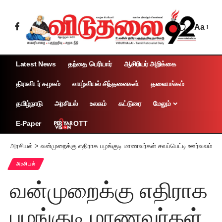
Aa
Latest News
தந்தை பெரியார்
ஆசிரியர் அறிக்கை
திராவிடர் கழகம்
வாழ்வியல் சிந்தனைகள்
தலையங்கம்
தமிழ்நாடு
அரசியல்
உலகம்
கட்டுரை
மேலும்
OTT
E-Paper
அரசியல்
>
வன்முறைக்கு எதிராக பழங்குடி மாணவர்கள் சவப்பெட்டி ஊர்வலம்
அரசியல்
வன்முறைக்கு எதிராக
பழங்குடி மாணவர்கள்