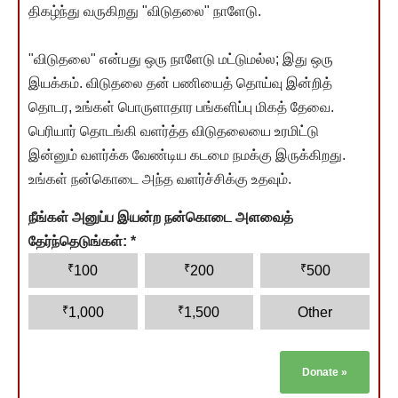
திகழ்ந்து வருகிறது "விடுதலை" நாளேடு.
"விடுதலை" என்பது ஒரு நாளேடு மட்டுமல்ல; இது ஒரு
இயக்கம். விடுதலை தன் பணியைத் தொய்வு இன்றித்
தொடர, உங்கள் பொருளாதார பங்களிப்பு மிகத் தேவை.
பெரியார் தொடங்கி வளர்த்த விடுதலையை உரமிட்டு
இன்னும் வளர்க்க வேண்டிய கடமை நமக்கு இருக்கிறது.
உங்கள் நன்கொடை அந்த வளர்ச்சிக்கு உதவும்.
நீங்கள் அனுப்ப இயன்ற நன்கொடை அளவைத்
தேர்ந்தெடுங்கள்:
*
₹
₹
₹
100
200
500
₹
₹
1,000
1,500
Other
Donate
»