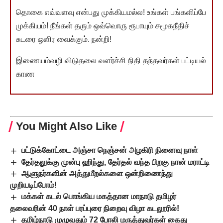
தொகை எவ்வளவு என்பது முக்கியமல்ல! உங்கள் பங்களிப்பே
முக்கியம்! நீங்கள் தரும் ஒவ்வொரு ரூபாயும் சமூகநீதிச்
சுடரை ஒளிர வைக்கும். நன்றி!
இணையம்வழி விடுதலை வளர்ச்சி நிதி தந்தவர்கள் பட்டியல்
காண
You Might Also Like
பட்டுக்கோட்டை அஞ்சா நெஞ்சன் அழகிரி நினைவு நாள்
தேர்தலுக்கு முன்பு ஹிந்து, தேர்தல் வந்த பிறகு நான் மராட்டி
ஆளுநர்களின் அத்துமீறல்களை ஒன்றிணைந்து
முறியடிப்போம்!
மக்கள் கடல் பொங்கிய மகத்தான மாநாடு தமிழர்
தலைவரின் 40 நாள் பரப்புரை நிறைவு விழா கடலூரில்!
தமிழ்நாடு முழுவதும் 72 போலி மருத்துவர்கள் கைது