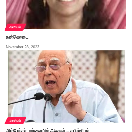
அரசியல்
நன்கொடை
November 28, 2023
அரசியல்
அம்பேத்கர் பார்வையில் ஆளுநர் – கபில்சிபல்