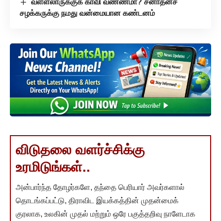
வள்ளலாருக்குக் காவி வண்ணமா? சனாதனச்
சழக்கருக்கு நமது வன்மையான கண்டனம்
விடுதலை வளர்ச்சிக்கு
உரமிடுங்கள்..
அன்பார்ந்த தோழர்களே, தந்தை பெரியார் அவர்களால்
தொடங்கப்பட்டு, திராவிட இயக்கத்தின் முதன்மைக்
குரலாக, உலகின் முதல் மற்றும் ஒரே பகுத்தறிவு நாளேடாக