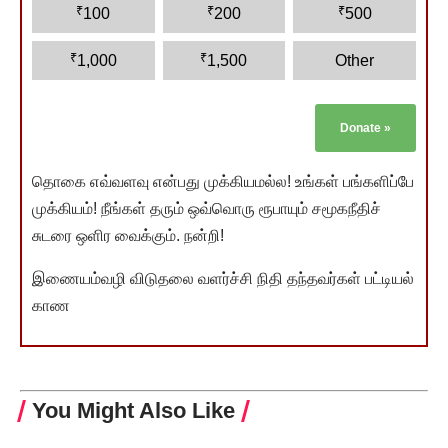
₹
₹
₹
100
200
500
₹
₹
1,000
1,500
Other
Donate
»
தொகை எவ்வளவு என்பது முக்கியமல்ல! உங்கள் பங்களிப்பே
முக்கியம்! நீங்கள் தரும் ஒவ்வொரு ரூபாயும் சமூகநீதிச்
சுடரை ஒளிர வைக்கும். நன்றி!
இணையம்வழி விடுதலை வளர்ச்சி நிதி தந்தவர்கள் பட்டியல்
காண
You Might Also Like