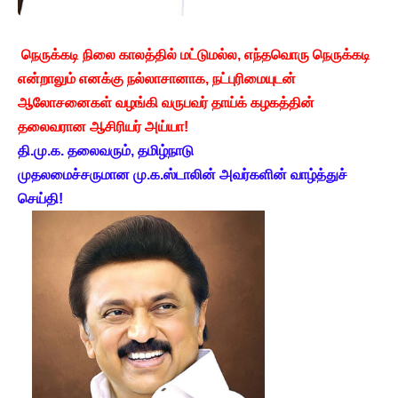
நெருக்கடி நிலை காலத்தில் மட்டுமல்ல, எந்தவொரு நெருக்கடி
என்றாலும் எனக்கு நல்லாசானாக, நட்புரிமையுடன்
ஆலோசனைகள் வழங்கி வருபவர் தாய்க் கழகத்தின்
தலைவரான ஆசிரியர் அய்யா!
தி.மு.க. தலைவரும், தமிழ்நாடு
முதலமைச்சருமான
மு.க.ஸ்டாலின் அவர்களின் வாழ்த்துச்
செய்தி!