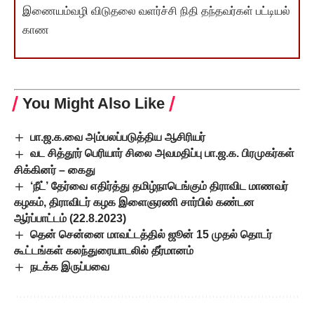
இணையம்வழி விடுதலை வளர்ச்சி நிதி தந்தவர்கள் பட்டியல்
காண
You Might Also Like
பா.ஜ.க.வை அம்பலப்படுத்திய ஆசிரியர்
வட சித்தூர் பெரியார் சிலை அவமதிப்பு பா.ஜ.க. பிரமுகர்கள்
சிக்கினர் – கைது
‘நீட்’ தேர்வை எதிர்த்து தமிழ்நாடெங்கும் திராவிட மாணவர்
கழகம், திராவிடர் கழக இளைஞரணி சார்பில் கண்டன
ஆர்ப்பாட்டம் (22.8.2023)
தென் சென்னை மாவட்டத்தில் ஜூன் 15 முதல் தொடர்
கூட்டங்கள் கலந்துரையாடலில் தீர்மானம்
நடக்க இருப்பவை