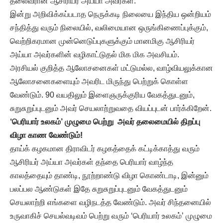
தலைவரான ஆசிரியர் அய்யா அவர்கள்.
இன்று அறிவிக்கப்படாத நெருக்கடி நிலையை இந்திய ஒன்றியம்
சந்தித்து வரும் நிலையில், வலிமையான ஒருங்கிணைப்புக்கும்,
வெற்றிகரமான முன்னெடுப்புகளுக்கும் மானமிகு ஆசிரியர்
அய்யா அவர்களின் வழிகாட்டுதல் மிக மிக அவசியம்.
அரசியல் குறித்த ஆலோசனைகள் மட்டுமல்ல, வாழ்வியலுக்கான
ஆலோசனைகளையும் அவரிட மிருந்து பெற்றுக் கொள்ள
வேண்டும். 90 வயதிலும் இளைஞருக்குரிய வேகத்துடனும்,
சுறுசுறுப்புடனும் அவர் செயலாற்றுவதை வியப்புடன் பார்க்கிறேன்.
‘பெரியார் உலகம்’ முழுமை பெற்று அவர் தலைமையில் திறப்பு
விழா காண வேண்டும்!
தாய்க் கழகமான திராவிடர் கழகத்தைக் கட்டிக்காத்து வரும்
ஆசிரியர் அய்யா அவர்கள் தந்தை பெரியார் வாழ்ந்த
காலத்தையும் தாண்டி, நூற்றாண்டு விழா கொண்டாடி, இன்னும்
பலப்பல ஆண்டுகள் இதே சுறுசுறுப்புடனும் வேகத்துடனும்
செயலாற்றி எங்களை வழிநடத்த வேண்டும். அவர் சிந்தனையில்
உருவாகிச் செயல்வடிவம் பெற்று வரும் ‘பெரியார் உலகம்’ முழுமை