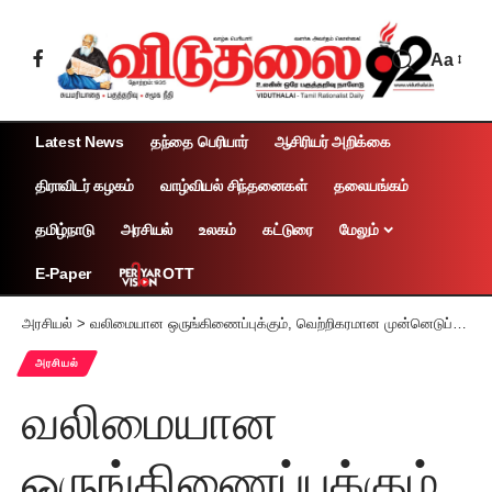
Aa
Latest News
தந்தை பெரியார்
ஆசிரியர் அறிக்கை
திராவிடர் கழகம்
வாழ்வியல் சிந்தனைகள்
தலையங்கம்
தமிழ்நாடு
அரசியல்
உலகம்
கட்டுரை
மேலும்
OTT
E-Paper
அரசியல்
>
வலிமையான ஒருங்கிணைப்புக்கும், வெற்றிகரமான முன்னெடுப்புகளுக்கும் ஆசிரியர் அய்யா அவர்களின் வழிகாட்டுதல் மிகமிக அவசியம்!
அரசியல்
வலிமையான
ஒருங்கிணைப்புக்கும்,