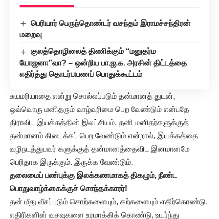
பெரியார் பெருந்தொண்டர் வசந்தம் இராமச்சந்திரன்
மறைவு
குலத்தொழிலைத் திணிக்கும் “மனுதர்ம
யோஜனா”வா? – ஒன்றிய பா.ஜ.க. அரசின் திட்டத்தை
எதிர்த்து தொடர்பயணப் பொதுக்கூட்டம்
சுயமரியாதை என்று சொல்லப்படும் தன்மானத் துடன்,
ஒவ்வொரு மனிதரும் வாழ்வுரிமை பெற வேண்டும் என்பதே
திராவிட இயக்கத்தின் இலட்சியம். தனி மனிதர்களுக்குத்
தன்மானம் கிடைக்கப் பெற வேண்டும் என்றால், இயக்கத்தை
வழிநடத்துபவர் களுக்குத் தன்மானத்தைவிட இனமானமே
பெரிதாக இருக்கும். இருக்க வேண்டும்.
தலைமைப் பண்புக்கு இலக்கணமாகத் திகழும், நீண்ட
பொதுவாழ்க்கைக்குச் சொந்தக்காரர்!
தன் மீது வீசப்படும் சொற்களையும், கற்களையும் எதிர்கொண்டு,
எதிரிகளின் வசவுகளை உரமாக்கிக் கொண்டு, உயர்ந்து