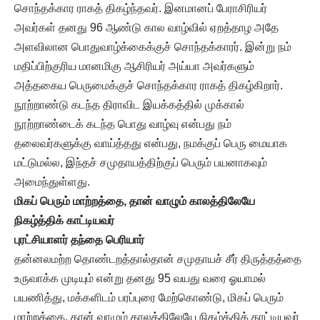
சொந்தக்கார ராகத் திகழ்ந்தவர். இனமானப் பேராசிரியர்
அவர்கள் தனது 96 ஆண்டு கால வாழ்வில் ஏறத்தாழ அதே
அளவிலான பொதுவாழ்க்கைக்குச் சொந்தக்காரர். இன்று நம்
மதிப்பிற்குரிய மானமிகு ஆசிரியர் அய்யா அவர்களும்
அத்தகைய பெருமைக்குச் சொந்தக்கார ராகத் திகழ்கிறார்.
நூற்றாண்டு கடந்த திராவிட இயக்கத்தில் முக்கால்
நூற்றாண்டைக் கடந்த பொது வாழ்வு என்பது நம்
தலைவர்களுக்கு வாய்த்தது என்பது, நமக்குப் பெரு மையாக
மட்டுமல்ல, இந்தச் சமுதாயத்திற்குப் பெரும் பயனாகவும்
அமைந்துள்ளது.
மிகப் பெரும் மாற்றத்தை, தான் வாழும் காலத்திலேயே
நிகழ்த்திக் காட்டியவர்
புரட்சியாளர் தந்தை பெரியார்
தன்னலமற்ற தொண்டறத்தால்தான் சமுதாயச் சீர் திருத்தத்தை
உருவாக்க முடியும் என்று தனது 95 வயது வரை ஓயாமல்
பயணித்து, மக்களிடம் பரப்புரை மேற்கொண்டு, மிகப் பெரும்
மாற்றத்தை, தான் வாழும் காலத்திலேயே நிகழ்த்திக் காட்டியவர்