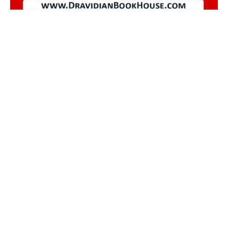
நடக்கவிருக்கும் நிகழ்ச்சிகள்
About US
"Viduthalai" is a Tamil newspaper founded by the
social reformer Thanthai Periyar, in 1935. Aimed at
promoting rationalism, social justice, and gender
equality, it played a crucial role in advocating for the
rights of marginalized communities in Tamil Nadu.
The newspaper remains significant in the legacy of
Periyar’s movement for a more equitable society.