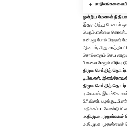
மாநிலங்களவையில
ஒன்றிய மேனாள் நிதியமை
இதுகுறித்து மேனாள் ஒன்
பெரும்பான்மை கொண்ட 
என்பது போல் பிரதமர் 
ஆனால், அது சாத்தியம
சொல்லாலும் செய லாலும்
பிளவை மேலும் விரிவுபடு
திமுக செய்தித் தொடர்
டி.கே.எஸ். இளங்கோவன
திமுக செய்தித் தொடர்
டி.கே.எஸ். இளங்கோவன், 
பிரிவினர், பழங்குடியி
மதிக்கப்பட வேண்டும்” 
ம.தி.மு.க. முதன்மைச
ம.தி.மு.க. முதன்மைச் 