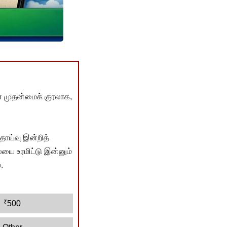
் முதன்மைக் குரலாக,
ொய்வு இன்றித்
யை உரமிட்டு இன்னும்
.
₹
500