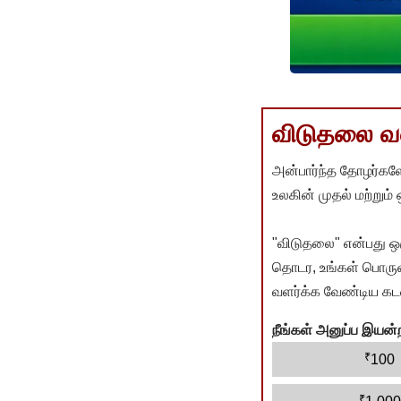
விடுதலை வளர
அன்பார்ந்த தோழர்களே
உலகின் முதல் மற்றும்
"விடுதலை" என்பது ஒ
தொடர, உங்கள் பொருளா
வளர்க்க வேண்டிய கடம
நீங்கள் அனுப்ப இய
₹
100
₹