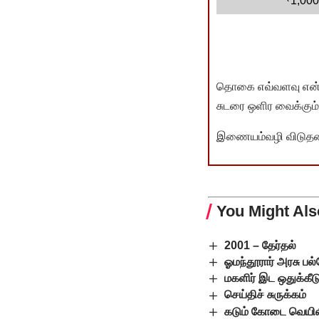
1,000
தொகை எவ்வளவு என்பது 
சுடரை ஒளிர வைக்கும்.
இணையம்வழி விடுதலை 
You Might Als
2001 – தேர்தல்
ஓமந்தூரார் அரசு ப
மகளிர் இட ஒதுக்கீட
செய்திச் சுருக்கம்
கடும் கோடை வெயிலி