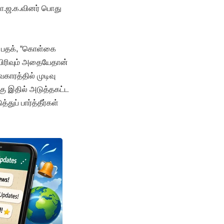
 பா.ஜ.க.வினர் பொது
் பதக், “கொள்கை
 பிரிவும் அதையேதான்
ாரத்தில் முடிவு
கு இதில் அடுத்தகட்ட
ுப் பார்த்தீர்கள்