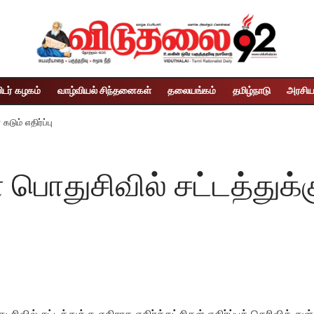
ிடர் கழகம்
வாழ்வியல் சிந்தனைகள்
தலையங்கம்
தமிழ்நாடு
அரசிய
டும் எதிர்ப்பு
 பொதுசிவில் சட்டத்துக்க