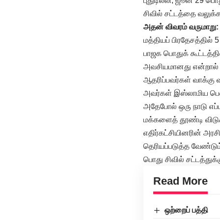
புதுடில்லி, ஜூன் 29 பொத
சிவில் சட்டத்தை வலுக
அதன் விவரம் வருமாறு:
மத்தியப் பிரதேசத்தில்
பாஜக பொதுக் கூட்டத்தி
அவசியமானது என்றால் எ
ஆதரிப்பவர்கள் வாக்கு வ
அவர்கள் இஸ்லாமிய பெண
அதேபோல் ஒரு நாடு எப்பட
மக்களைத் தூண்டி விடு
எதிர்கட்சியினரின் அரச
தெரியப்படுத்த வேண்டும
பொது சிவில் சட்டத்துக்க
Read More
ஒற்றைப் பத்தி