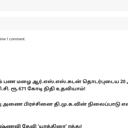
 time I comment.
டும் பண மழை ஆர்.எஸ்.எஸ்.சுடன் தொடர்புடைய 20
. ரூ.671 கோடி நிதி உதவியாம்!
ை பிரச்சினை தி.மு.க.வின் நிலைப்பாடு என்ன
ணவி தேவி ‘யாத்திரை’ ரத்து!