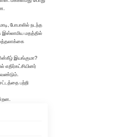
துள்ளன. மக்கள்மீது பொது
ளன.
ோடி, போபாலில் நடந்த
் இஸ்லாமிய மதத்தில்
முத்தலாக்கை
ின்கீழ் இயங்குமா?
் எதிர்கட்சியினர்
வேண்டும்.
சட்டத்தை பற்றி
ின்றன.