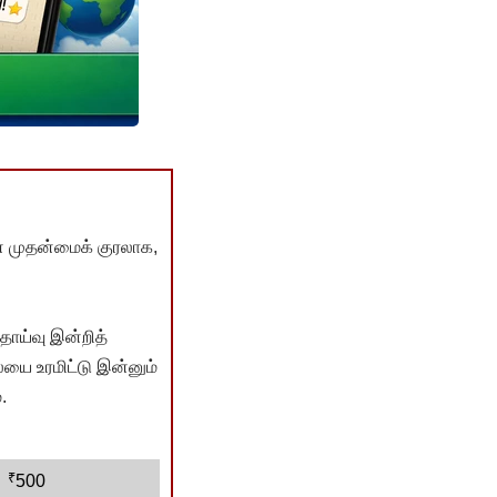
் முதன்மைக் குரலாக,
ொய்வு இன்றித்
யை உரமிட்டு இன்னும்
.
₹
500