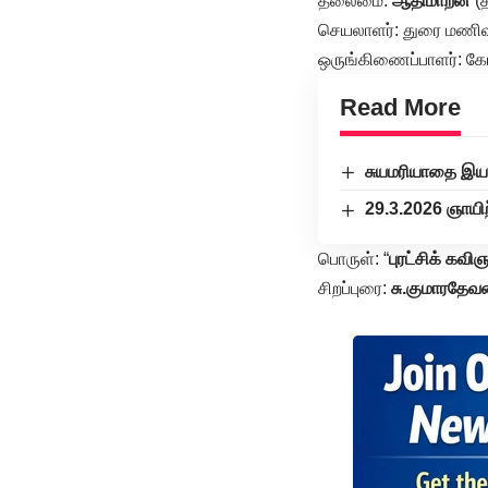
தலைமை:
ஆதிமாறன்
(த
செயலாளர்: துரை மணிவண்
ஒருங்கிணைப்பாளர்: கோ.
Read More
சுயமரியாதை இயக
29.3.2026 ஞாயிற
பொருள்: “
புரட்சிக் கவி
சிறப்புரை:
சு.குமாரதேவ