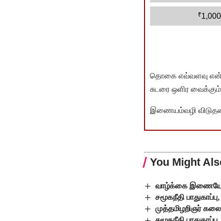
₹
1,000
தொகை எவ்வளவு என்பது 
சுடரை ஒளிர வைக்கும்.
இணையம்வழி விடுதலை 
You Might Als
வாழ்க்கை இணையேற்
சமூகநீதி பாதுகாப்ப
முத்தமிழறிஞர் கலை
சமூகநீதி பாதுகாப்ப