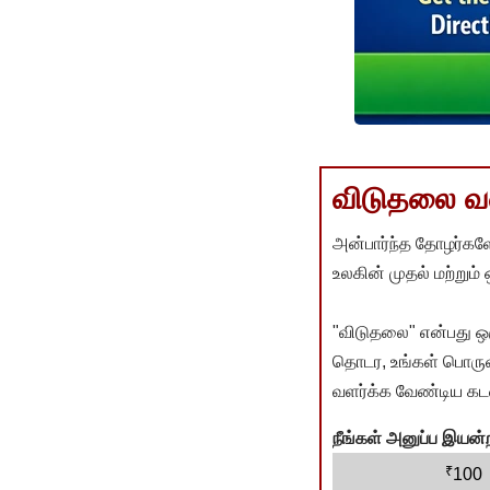
விடுதலை வளர
அன்பார்ந்த தோழர்களே
உலகின் முதல் மற்றும்
"விடுதலை" என்பது ஒ
தொடர, உங்கள் பொருளா
வளர்க்க வேண்டிய கடம
நீங்கள் அனுப்ப இய
₹
100