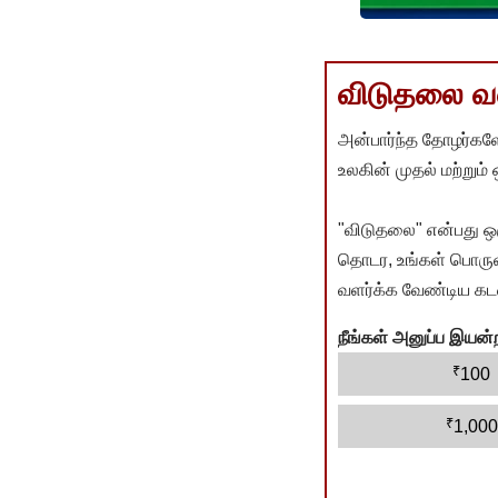
விடுதலை வளர
அன்பார்ந்த தோழர்களே
உலகின் முதல் மற்றும்
"விடுதலை" என்பது ஒ
தொடர, உங்கள் பொருளா
வளர்க்க வேண்டிய கடம
நீங்கள் அனுப்ப இய
₹
100
₹
1,000