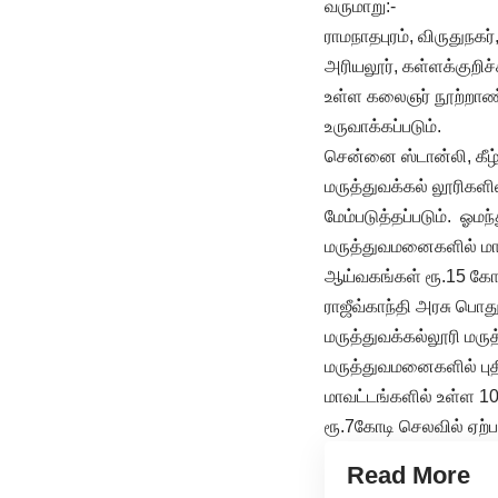
வருமாறு:-
ராமநாதபுரம், விருதுநகர்,
அரியலூர், கள்ளக்குறிச
உள்ள கலைஞர் நூற்றாண்ட
உருவாக்கப்படும்.
சென்னை ஸ்டான்லி, கீழ்
மருத்துவக்கல் லூரிகளில
மேம்படுத்தப்படும். ஓமந
மருத்துவமனைகளில் மாரட
ஆய்வகங்கள் ரூ.15 கோடி க
ராஜீவ்காந்தி அரசு பொத
மருத்துவக்கல்லூரி மரு
மருத்துவமனைகளில் புதிய
மாவட்டங்களில் உள்ள 1
ரூ.7கோடி செலவில் ஏற்பட
Read More