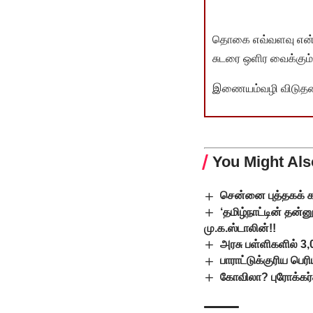
தொகை எவ்வளவு என்பது 
சுடரை ஒளிர வைக்கும்.
இணையம்வழி விடுதலை 
You Might Als
சென்னை புத்தகக் காட
‘தமிழ்நாட்டின் தன
மு.க.ஸ்டாலின்!!
அரசு பள்ளிகளில் 3
பாராட்டுக்குரிய பெரி
கோவிலா? புரோக்கர