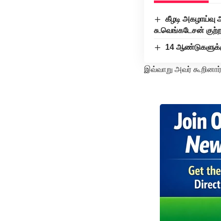
கீழடி அகழாய்வு
சு.வெங்கடேசன் குற்ற
14 ஆண்டுகளுக்கு
இவ்வாறு அவர் கூறினார்