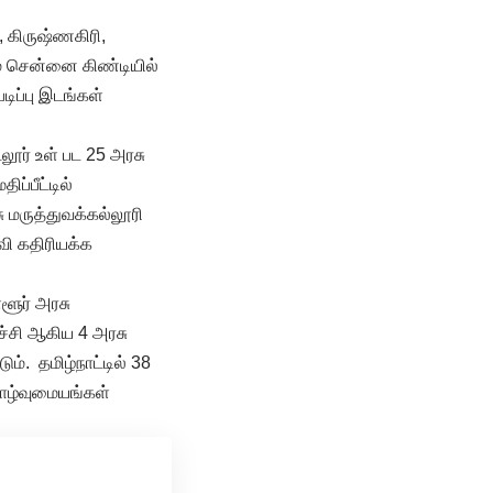
், கிருஷ்ணகிரி,
ும் சென்னை கிண்டியில்
டிப்பு இடங்கள்
ூர் உள் பட 25 அரசு
ப்பீட்டில்
ு மருத்துவக்கல்லூரி
வி கதிரியக்க
ளூர் அரசு
ச்சி ஆகிய 4 அரசு
ம். தமிழ்நாட்டில் 38
ாழ்வுமையங்கள்