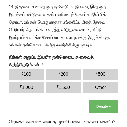
"விடுதலை" என்பது ஒரு நாளேடு மட்டுமல்ல; இது ஒரு
இயக்கம். விடுதலை தன் பணியைத் தொய்வு இன்றித்
தொடர, உங்கள் பொருளாதார பங்களிப்பு மிகத் தேவை.
பெரியார் தொடங்கி வளர்த்த விடுதலையை உரமிட்டு
இன்னும் வளர்க்க வேண்டிய கடமை நமக்கு இருக்கிறது.
உங்கள் நன்கொடை அந்த வளர்ச்சிக்கு உதவும்.
நீங்கள் அனுப்ப இயன்ற நன்கொடை அளவைத்
தேர்ந்தெடுங்கள்:
*
₹
₹
₹
100
200
500
₹
₹
1,000
1,500
Other
Donate
»
தொகை எவ்வளவு என்பது முக்கியமல்ல! உங்கள் பங்களிப்பே