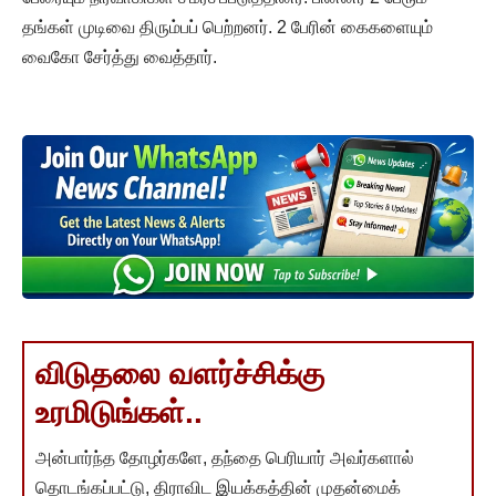
தங்கள் முடிவை திரும்பப் பெற்றனர். 2 பேரின் கைகளையும்
வைகோ சேர்த்து வைத்தார்.
விடுதலை வளர்ச்சிக்கு
உரமிடுங்கள்..
அன்பார்ந்த தோழர்களே, தந்தை பெரியார் அவர்களால்
தொடங்கப்பட்டு, திராவிட இயக்கத்தின் முதன்மைக்