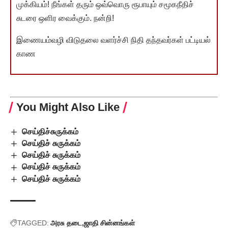
முக்கியம்! நீங்கள் தரும் ஒவ்வொரு ரூபாயும் சமூகநீதிச்
சுடரை ஒளிர வைக்கும். நன்றி!
இணையம்வழி விடுதலை வளர்ச்சி நிதி தந்தவர்கள் பட்டியல்
காண
You Might Also Like
செய்திச்சுருக்கம்
செய்திச் சுருக்கம்
செய்திச் சுருக்கம்
செய்திச் சுருக்கம்
செய்திச் சுருக்கம்
TAGGED:
அரசு தடை
ஜாதி சின்னங்கள்