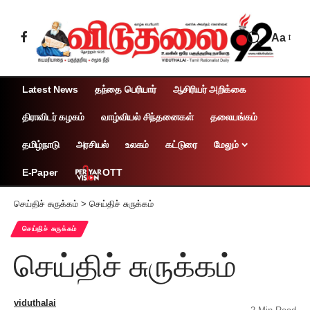
Aa
Latest News
தந்தை பெரியார்
ஆசிரியர் அறிக்கை
திராவிடர் கழகம்
வாழ்வியல் சிந்தனைகள்
தலையங்கம்
தமிழ்நாடு
அரசியல்
உலகம்
கட்டுரை
மேலும்
OTT
E-Paper
செய்திச் சுருக்கம்
>
செய்திச் சுருக்கம்
செய்திச் சுருக்கம்
செய்திச் சுருக்கம்
viduthalai