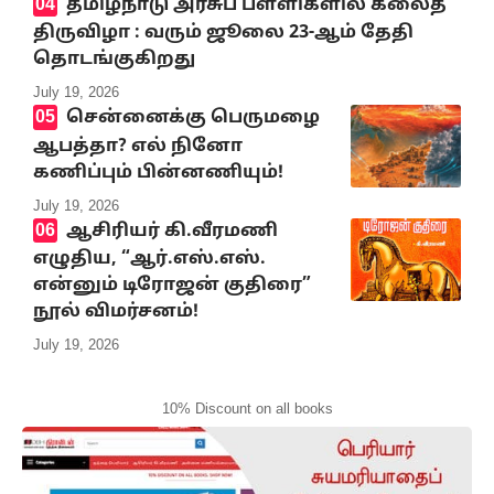
தமிழ்நாடு அரசுப் பள்ளிகளில் கலைத்
திருவிழா : வரும் ஜூலை 23-ஆம் தேதி
தொடங்குகிறது
July 19, 2026
சென்னைக்கு பெருமழை
ஆபத்தா? எல் நினோ
கணிப்பும் பின்னணியும்!
July 19, 2026
ஆசிரியர் கி.வீரமணி
எழுதிய, “ஆர்.எஸ்.எஸ்.
என்னும் டிரோஜன் குதிரை”
நூல் விமர்சனம்!
July 19, 2026
10% Discount on all books