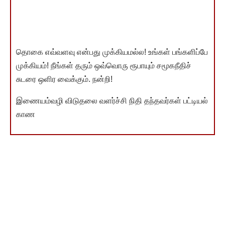
தொகை எவ்வளவு என்பது முக்கியமல்ல! உங்கள் பங்களிப்பே
முக்கியம்! நீங்கள் தரும் ஒவ்வொரு ரூபாயும் சமூகநீதிச்
சுடரை ஒளிர வைக்கும். நன்றி!
இணையம்வழி விடுதலை வளர்ச்சி நிதி தந்தவர்கள் பட்டியல்
காண
You Might Also Like
சென்னை பல்கலைக்கழகத்தில் முதுகலை பட்டதாரிகளுக்கு
ப்ராஜெக்ட் அசோசியேட் வேலை!
இளைஞர் அரங்கத்தில் வெளிவரும் வேலைவாய்ப்புச்