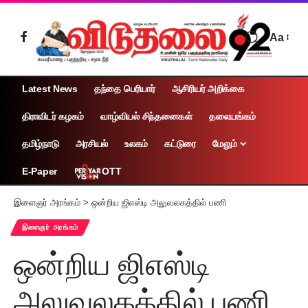
Aa
Latest News
தந்தை பெரியார்
ஆசிரியர் அறிக்கை
திராவிடர் கழகம்
வாழ்வியல் சிந்தனைகள்
தலையங்கம்
தமிழ்நாடு
அரசியல்
உலகம்
கட்டுரை
மேலும்
OTT
E-Paper
இளைஞர் அரங்கம்
>
ஒன்றிய ஜிஎஸ்டி அலுவலகத்தில் பணி
இளைஞர் அரங்கம்
ஒன்றிய ஜிஎஸ்டி
அலுவலகத்தில் பணி