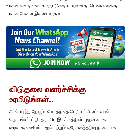
வாகன வசதி என்பது ஏற்படுத்தப்பட்டுள்ளது. பெண்களுக்கு
வாகன சேவை இலவசமாகும்.
விடுதலை வளர்ச்சிக்கு
உரமிடுங்கள்..
அன்பார்ந்த தோழர்களே, தந்தை பெரியார் அவர்களால்
தொடங்கப்பட்டு, திராவிட இயக்கத்தின் முதன்மைக்
குரலாக, உலகின் முதல் மற்றும் ஒரே பகுத்தறிவு நாளேடாக