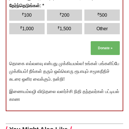
தேர்ந்தெடுங்கள்:
*
₹
₹
₹
100
200
500
₹
₹
1,000
1,500
Other
Donate
»
தொகை எவ்வளவு என்பது முக்கியமல்ல! உங்கள் பங்களிப்பே
முக்கியம்! நீங்கள் தரும் ஒவ்வொரு ரூபாயும் சமூகநீதிச்
சுடரை ஒளிர வைக்கும். நன்றி!
இணையம்வழி விடுதலை வளர்ச்சி நிதி தந்தவர்கள் பட்டியல்
காண