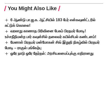
You Might Also Like
6 ஆண்டு பா.ஜ.க. ஆட்சியில் 183 பேர் என்கவுண்ட்டரில்
சுட்டுக் கொலை!
வரலாறு காணாத பிரிவினை பேசும் பிரதமர் மோடி!
உச்சநீதிமன்ற பார் கவுன்சில் தலைவர் கபில்சிபல் கண்டனம்!
மேனாள் பிரதமர் மன்மோகன் சிங் இறுதி நிகழ்வில் பிரதமர்
மோடி – ராகுல் பங்கேற்பு
ஒரே நாடு ஒரே தேர்தல்: அரசியலமைப்புக்கு எதிரானது
சீதாராம் யெச்சூரி
50% இடஒதுக்கீடு உச்ச வரம்பு நீக்கப்படும் – ராகுல் உறுதி
TAGGED:
இந்தியா