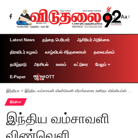
Aa
Latest News
தந்தை பெரியார்
ஆசிரியர் அறிக்கை
திராவிடர் கழகம்
வாழ்வியல் சிந்தனைகள்
தலையங்கம்
தமிழ்நாடு
அரசியல்
உலகம்
கட்டுரை
மேலும்
OTT
E-Paper
இந்தியா
>
இந்திய வம்சாவளி விண்வெளி வீராங்கனை சுனிதா வில்லியம்ஸ் 16ஆம் தேதி பூமிக்கு திரும்புகிறார்
இந்தியா
இந்திய வம்சாவளி
விண்வெளி