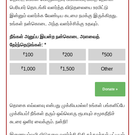
பெரியார் தொடங்கி வளர்த்த விடுதலையை உரமிட்டு
இன்னும் வளர்க்க வேண்டிய கடமை நமக்கு இருக்கிறது.
உங்கள் நன்கொடை அந்த வளர்ச்சிக்கு உதவும்.
நீங்கள் அனுப்ப இயன்ற நன்கொடை அளவைத்
தேர்ந்தெடுங்கள்:
*
₹
₹
₹
100
200
500
₹
₹
1,000
1,500
Other
Donate
»
தொகை எவ்வளவு என்பது முக்கியமல்ல! உங்கள் பங்களிப்பே
முக்கியம்! நீங்கள் தரும் ஒவ்வொரு ரூபாயும் சமூகநீதிச்
சுடரை ஒளிர வைக்கும். நன்றி!
இணையம்வழி விடுதலை வளர்ச்சி நிதி தந்தவர்கள் பட்டியல்