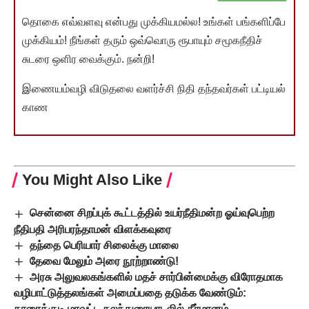
தொகை எவ்வளவு என்பது முக்கியமல்ல! உங்கள் பங்களிப்பே
முக்கியம்! நீங்கள் தரும் ஒவ்வொரு ரூபாயும் சமூகநீதிச்
சுடரை ஒளிர வைக்கும். நன்றி!
இணையம்வழி விடுதலை வளர்ச்சி நிதி தந்தவர்கள் பட்டியல்
காண
You Might Also Like
சென்னை சிறப்புக் கூட்டத்தில் உயர்நீதிமன்ற ஓய்வுபெற்ற
நீதிபதி அரிபரந்தாமன் விளக்கவுரை
தந்தை பெரியார் சிலைக்கு மாலை
தேவை மேலும் அரை நூற்றாண்டு!
அரசு அலுவலகங்களில் மதச் சார்பின்மைக்கு விரோதமாக
வழிபாட்டுத்தலங்கள் அமைப்பதை தடுக்க வேண்டும்:
காரைக்குடி மாவட்ட கலந்துரையாடலில் தீர்மானம்