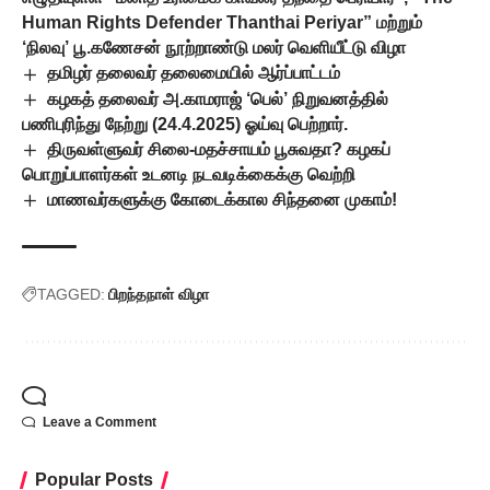
Human Rights Defender Thanthai Periyar” மற்றும்
‘நிலவு’ பூ.கணேசன் நூற்றாண்டு மலர் வெளியீட்டு விழா
தமிழர் தலைவர் தலைமையில் ஆர்ப்பாட்டம்
கழகத் தலைவர் அ.காமராஜ் ‘பெல்’ நிறுவனத்தில்
பணிபுரிந்து நேற்று (24.4.2025) ஓய்வு பெற்றார்.
திருவள்ளுவர் சிலை-மதச்சாயம் பூசுவதா? கழகப்
பொறுப்பாளர்கள் உடனடி நடவடிக்கைக்கு வெற்றி
மாணவர்களுக்கு கோடைக்கால சிந்தனை முகாம்!
TAGGED:
பிறந்தநாள் விழா
Leave a Comment
Popular Posts