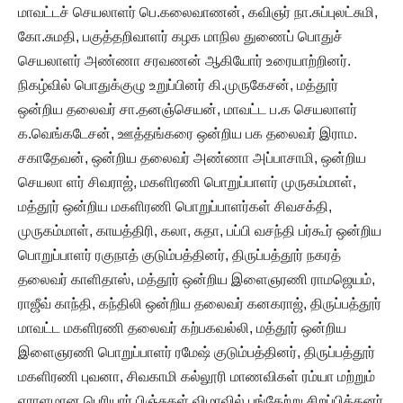
மாவட்டச் செயலாளர் பெ.கலைவாணன், கவிஞர் நா.சுப்புலட்சுமி,
கோ.சுமதி, பகுத்தறிவாளர் கழக மாநில துணைப் பொதுச்
செயலாளர் அண்ணா சரவணன் ஆகியோர் உரையாற்றினர்.
நிகழ்வில் பொதுக்குழு உறுப்பினர் கி.முருகேசன், மத்தூர்
ஒன்றிய தலைவர் சா.தனஞ்செயன், மாவட்ட ப.க செயலாளர்
க.வெங்கடேசன், ஊத்தங்கரை ஒன்றிய பக தலைவர் இராம.
சகாதேவன், ஒன்றிய தலைவர் அண்ணா அப்பாசாமி, ஒன்றிய
செயலா ளர் சிவராஜ், மகளிரணி பொறுப்பாளர் முருகம்மாள்,
மத்தூர் ஒன்றிய மகளிரணி பொறுப்பாளர்கள் சிவசக்தி,
முருகம்மாள், காயத்திரி, கலா, சுதா, பப்பி வசந்தி பர்கூர் ஒன்றிய
பொறுப்பாளர் ரகுநாத் குடும்பத்தினர், திருப்பத்தூர் நகரத்
தலைவர் காளிதாஸ், மத்தூர் ஒன்றிய இளைஞரணி ராமஜெயம்,
ராஜீவ் காந்தி, கந்திலி ஒன்றிய தலைவர் கனகராஜ், திருப்பத்தூர்
மாவட்ட மகளிரணி தலைவர் கற்பகவல்லி, மத்தூர் ஒன்றிய
இளைஞரணி பொறுப்பாளர் ரமேஷ் குடும்பத்தினர், திருப்பத்தூர்
மகளிரணி புவனா, சிவகாமி கல்லூரி மாணவிகள் ரம்யா மற்றும்
ஏராளமான பெரியார் பிஞ்சுகள் விழாவில் பங்கேற்று சிறப்பித்தனர்