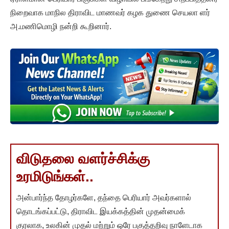
நிறைவாக மாநில திராவிட மாணவர் கழக துணை செயலா ளர்
அ.மணிமொழி நன்றி கூறினார்.
விடுதலை வளர்ச்சிக்கு
உரமிடுங்கள்..
அன்பார்ந்த தோழர்களே, தந்தை பெரியார் அவர்களால்
தொடங்கப்பட்டு, திராவிட இயக்கத்தின் முதன்மைக்
குரலாக, உலகின் முதல் மற்றும் ஒரே பகுத்தறிவு நாளேடாக