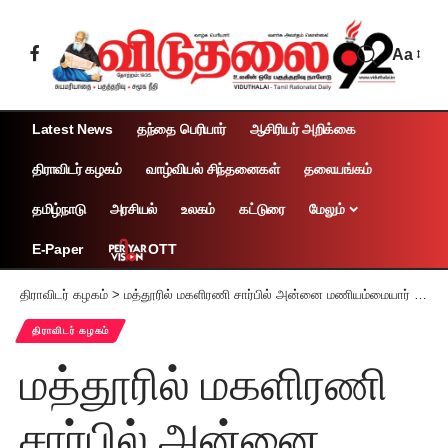
Aa
Latest News
தந்தை பெரியார்
ஆசிரியர் அறிக்கை
திராவிடர் கழகம்
வாழ்வியல் சிந்தனைகள்
தலையங்கம்
தமிழ்நாடு
அரசியல்
உலகம்
கட்டுரை
மேலும்
OTT
E-Paper
திராவிடர் கழகம்
>
மத்தூரில் மகளிரணி சார்பில் அன்னை மணியம்மையார் 106-ஆம் ஆண்டு பிறந்தநாள்
திராவிடர் கழகம்
மத்தூரில் மகளிரணி
சார்பில் அன்னை