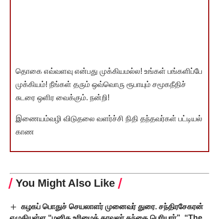
தொகை எவ்வளவு என்பது முக்கியமல்ல! உங்கள் பங்களிப்பே
முக்கியம்! நீங்கள் தரும் ஒவ்வொரு ரூபாயும் சமூகநீதிச்
சுடரை ஒளிர வைக்கும். நன்றி!
இணையம்வழி விடுதலை வளர்ச்சி நிதி தந்தவர்கள் பட்டியல்
காண
You Might Also Like
கழகப் பொதுச் செயலாளர் முனைவர் துரை. சந்திரசேகரன்
எழுதியுள்ள “மனித உரிமைக் காவலர் தந்தை பெரியார்”, “The