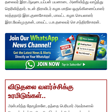
தலைவர் இரா.ஆவுடையப்பன் பயனாடை அணிவித்து வாழ்த்து
தெரிவித்தார். உடன் திராவிடர் கழக மாநில ஒருங்கிணைப்பாளர்
உரத்தநாடு இரா.குணசேகரன், மாவட்ட கழக செயலாளர்
இரா.வேல்முருகன், மாவட்ட ப.க.தலைவர் செ.சந்திரசேகரன்.
விடுதலை வளர்ச்சிக்கு
உரமிடுங்கள்..
அன்பார்ந்த தோழர்களே, தந்தை பெரியார் அவர்களால்