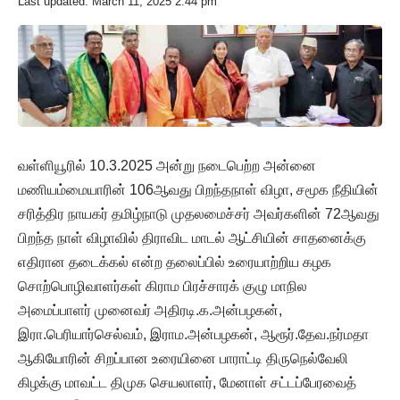
Last updated: March 11, 2025 2:44 pm
வள்ளியூரில் 10.3.2025 அன்று நடைபெற்ற அன்னை
மணியம்மையாரின் 106ஆவது பிறந்தநாள் விழா, சமூக நீதியின்
சரித்திர நாயகர் தமிழ்நாடு முதலமைச்சர் அவர்களின் 72ஆவது
பிறந்த நாள் விழாவில் திராவிட மாடல் ஆட்சியின் சாதனைக்கு
எதிரான தடைக்கல் என்ற தலைப்பில் உரையாற்றிய கழக
சொற்பொழிவாளர்கள் கிராம பிரச்சாரக் குழு மாநில
அமைப்பாளர் முனைவர் அதிரடி.க.அன்பழகன்,
இரா.பெரியார்செல்வம், இராம.அன்பழகன், ஆரூர்.தேவ.நர்மதா
ஆகியோரின் சிறப்பான உரையினை பாராட்டி திருநெல்வேலி
கிழக்கு மாவட்ட திமுக செயலாளர், மேனாள் சட்டப்பேரவைத்