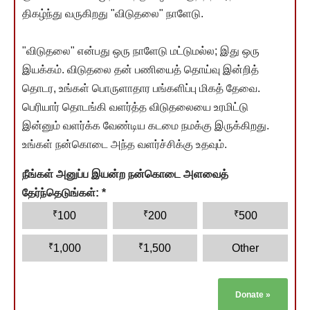
திகழ்ந்து வருகிறது "விடுதலை" நாளேடு.
"விடுதலை" என்பது ஒரு நாளேடு மட்டுமல்ல; இது ஒரு
இயக்கம். விடுதலை தன் பணியைத் தொய்வு இன்றித்
தொடர, உங்கள் பொருளாதார பங்களிப்பு மிகத் தேவை.
பெரியார் தொடங்கி வளர்த்த விடுதலையை உரமிட்டு
இன்னும் வளர்க்க வேண்டிய கடமை நமக்கு இருக்கிறது.
உங்கள் நன்கொடை அந்த வளர்ச்சிக்கு உதவும்.
நீங்கள் அனுப்ப இயன்ற நன்கொடை அளவைத்
தேர்ந்தெடுங்கள்:
*
₹
₹
₹
100
200
500
₹
₹
1,000
1,500
Other
Donate
»