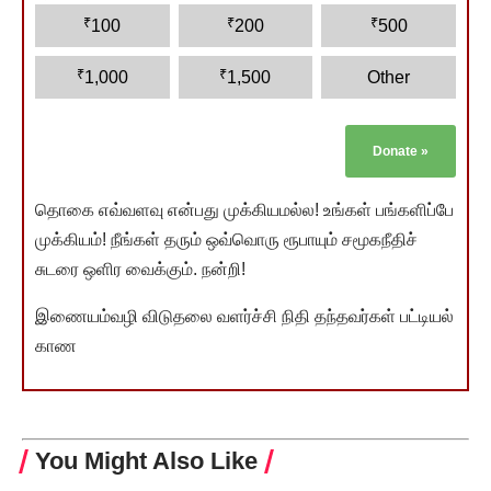
₹
₹
₹
100
200
500
₹
₹
1,000
1,500
Other
Donate
»
தொகை எவ்வளவு என்பது முக்கியமல்ல! உங்கள் பங்களிப்பே
முக்கியம்! நீங்கள் தரும் ஒவ்வொரு ரூபாயும் சமூகநீதிச்
சுடரை ஒளிர வைக்கும். நன்றி!
இணையம்வழி விடுதலை வளர்ச்சி நிதி தந்தவர்கள் பட்டியல்
காண
You Might Also Like