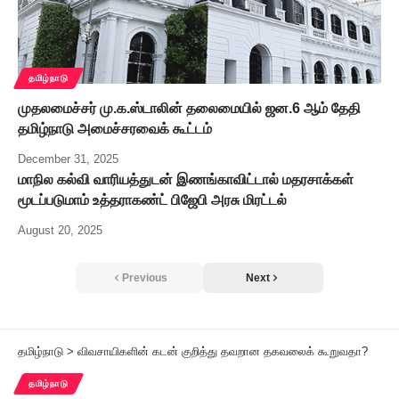
தமிழ்நாடு
முதலமைச்சர் மு.க.ஸ்டாலின் தலைமையில் ஜன.6 ஆம் தேதி
தமிழ்நாடு அமைச்சரவைக் கூட்டம்
December 31, 2025
மாநில கல்வி வாரியத்துடன் இணங்காவிட்டால் மதரசாக்கள்
மூடப்படுமாம் உத்தராகண்ட் பிஜேபி அரசு மிரட்டல்
August 20, 2025
Previous
Next
தமிழ்நாடு
>
விவசாயிகளின் கடன் குறித்து தவறான தகவலைக் கூறுவதா?
தமிழ்நாடு