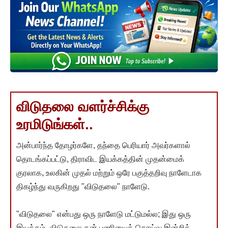
விடுதலை வளர்ச்சிக்கு
உரமிடுங்கள்..
அன்பார்ந்த தோழர்களே, தந்தை பெரியார் அவர்களால்
தொடங்கப்பட்டு, திராவிட இயக்கத்தின் முதன்மைக்
குரலாக, உலகின் முதல் மற்றும் ஒரே பகுத்தறிவு நாளேடாக
திகழ்ந்து வருகிறது "விடுதலை" நாளேடு.
"விடுதலை" என்பது ஒரு நாளேடு மட்டுமல்ல; இது ஒரு
இயக்கம். விடுதலை தன் பணியைத் தொய்வு இன்றித்