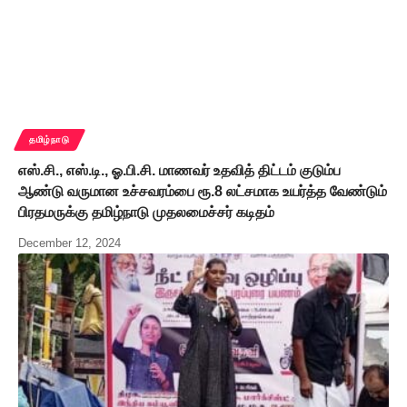
தமிழ்நாடு
எஸ்.சி., எஸ்.டி., ஓ.பி.சி. மாணவர் உதவித் திட்டம் குடும்ப
ஆண்டு வருமான உச்சவரம்பை ரூ.8 லட்சமாக உயர்த்த வேண்டும்
பிரதமருக்கு தமிழ்நாடு முதலமைச்சர் கடிதம்
December 12, 2024