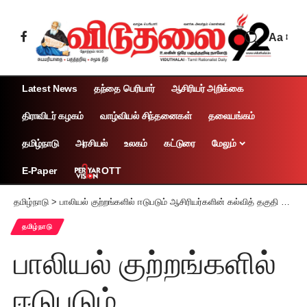
Aa
Latest News
தந்தை பெரியார்
ஆசிரியர் அறிக்கை
திராவிடர் கழகம்
வாழ்வியல் சிந்தனைகள்
தலையங்கம்
தமிழ்நாடு
அரசியல்
உலகம்
கட்டுரை
மேலும்
OTT
E-Paper
தமிழ்நாடு
>
பாலியல் குற்றங்களில் ஈடுபடும் ஆசிரியர்களின் கல்வித் தகுதி ரத்து அமைச்சர் அன்பில் மகேஷ் பொய்யாமொழி எச்சரிக்கை!
தமிழ்நாடு
பாலியல் குற்றங்களில்
ஈடுபடும்