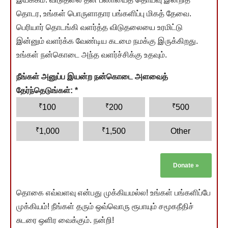
தொடர, உங்கள் பொருளாதார பங்களிப்பு மிகத் தேவை.
பெரியார் தொடங்கி வளர்த்த விடுதலையை உரமிட்டு
இன்னும் வளர்க்க வேண்டிய கடமை நமக்கு இருக்கிறது.
உங்கள் நன்கொடை அந்த வளர்ச்சிக்கு உதவும்.
நீங்கள் அனுப்ப இயன்ற நன்கொடை அளவைத்
தேர்ந்தெடுங்கள்:
*
₹
₹
₹
100
200
500
₹
₹
1,000
1,500
Other
Donate
»
தொகை எவ்வளவு என்பது முக்கியமல்ல! உங்கள் பங்களிப்பே
முக்கியம்! நீங்கள் தரும் ஒவ்வொரு ரூபாயும் சமூகநீதிச்
சுடரை ஒளிர வைக்கும். நன்றி!