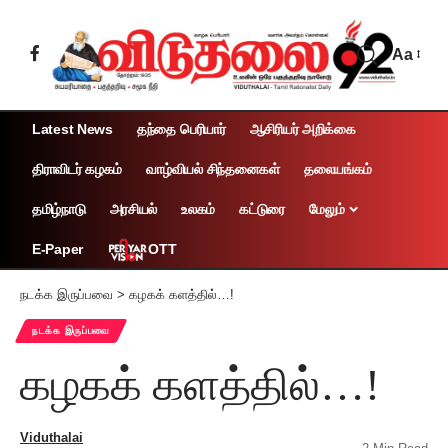
Aa
Latest News
தந்தை பெரியார்
ஆசிரியர் அறிக்கை
திராவிடர் கழகம்
வாழ்வியல் சிந்தனைகள்
தலையங்கம்
தமிழ்நாடு
அரசியல்
உலகம்
கட்டுரை
மேலும்
OTT
E-Paper
நடக்க இருப்பவை
>
கழகக் களத்தில்…!
நடக்க இருப்பவை
கழகக் களத்தில்…!
Viduthalai