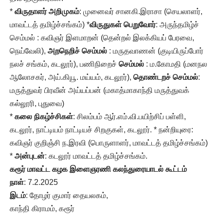
*
விருதாளர் அறிமுகம்
: முனைவர் சானகி.இராசா (செயலாளர்,
மாவட்டத் தமிழ்ச்சங்கம்) *
விருதுகள் பெறுவோர்
: அருந்தமிழ்ச்
செம்மல் : கவிஞர் இளமாறன் (தென்றல் இலக்கியப் பேரவை,
நெய்வேலி),
அறநெறிச் செம்மல்
: மருதவாணன் (குடியிருப்போர்
நலச் சங்கம், கடலூர்), பணிநிறைச்
செம்மல்
: ம.கோமதி (மனநல
ஆலோசகர், அய்.கியூ. மய்யம், கடலூர்),
தொண்டறச் செம்மல்
:
மருத்துவர் பிரவீன் அய்யப்பன் (மகாத்மாகாந்தி மருத்துவக்
கல்லூரி, புதுவை)
*
கலை நிகழ்ச்சிகள்
: சிலம்பம் ஆர்.எம்.வி.பயிற்சிப் பள்ளி,
கடலூர், நாட்டியம் நாட்டியச் சிறகுகள், கடலூர். * நன்றியுரை:
கவிஞர் குறிஞ்சி ந.இரவி (பொருளாளர், மாவட்டத் தமிழ்ச்சங்கம்)
*
அன்புடன்
: கடலூர் மாவட்டத் தமிழ்ச்சங்கம்.
கரூர் மாவட்ட கழக இளைஞரணி கலந்துரையாடல் கூட்டம்
நாள்
: 7.2.2025
இடம்
: தோழர் குமார் தையலகம்,
காந்தி கிராமம், கரூர்