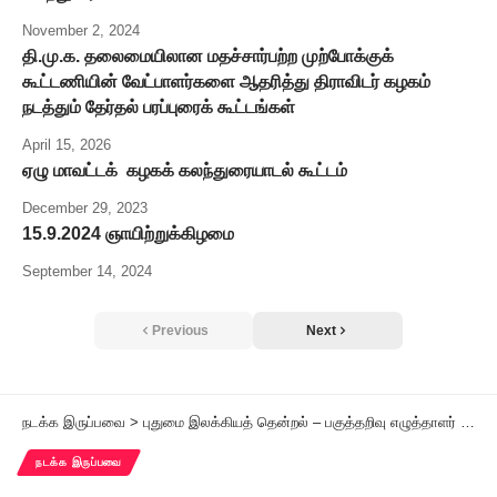
November 2, 2024
தி.மு.க. தலைமையிலான மதச்சார்பற்ற முற்போக்குக்
கூட்டணியின் வேட்பாளர்களை ஆதரித்து திராவிடர் கழகம்
நடத்தும் தேர்தல் பரப்புரைக் கூட்டங்கள்
April 15, 2026
ஏழு மாவட்டக் கழகக் கலந்துரையாடல் கூட்டம்
December 29, 2023
15.9.2024 ஞாயிற்றுக்கிழமை
September 14, 2024
Previous
Next
நடக்க இருப்பவை
>
புதுமை இலக்கியத் தென்றல் – பகுத்தறிவு எழுத்தாளர் மன்றம் நடத்தும் கவிஞர் ம.கவிதா அவர்களின் “உள்ளிருந்து உயிர்ப்பிப்பாய்” நூல் வெளியீட்டு விழா!
நடக்க இருப்பவை