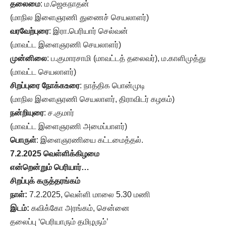
தலைமை
: ம.ஜெகநாதன்
(மாநில இளைஞரணி துணைச் செயலாளர்)
வரவேற்புரை
: இரா.பெரியார் செல்வன்
(மாவட்ட இளைஞரணி செயலாளர்)
முன்னிலை
: ப.குமாரசாமி (மாவட்டத் தலைவர்), ம.காளிமுத்து
(மாவட்ட செயலாளர்)
சிறப்புரை
நோக்கஉரை
: நாத்திக பொன்முடி
(மாநில இளைஞரணி செயலாளர், திராவிடர் கழகம்)
நன்றியுரை
: ச.குமார்
(மாவட்ட இளைஞரணி அமைப்பாளர்)
பொருள்
: இளைஞரணியை கட்டமைத்தல்.
7.2.2025 வெள்ளிக்கிழமை
என்றென்றும் பெரியார்…
சிறப்புக் கருத்தரங்கம்
நாள்:
7.2.2025, வெள்ளி மாலை 5.30 மணி
இடம்:
கவிக்கோ அரங்கம், சென்னை
தலைப்பு ‘பெரியாரும் தமிழரும்’