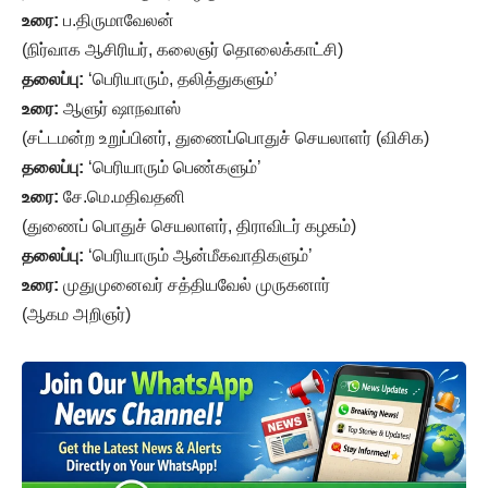
உரை:
ப.திருமாவேலன்
(நிர்வாக ஆசிரியர், கலைஞர் தொலைக்காட்சி)
தலைப்பு:
‘பெரியாரும், தலித்துகளும்’
உரை:
ஆளுர் ஷாநவாஸ்
(சட்டமன்ற உறுப்பினர், துணைப்பொதுச் செயலாளர் (விசிக)
தலைப்பு:
‘பெரியாரும் பெண்களும்’
உரை:
சே.மெ.மதிவதனி
(துணைப் பொதுச் செயலாளர், திராவிடர் கழகம்)
தலைப்பு:
‘பெரியாரும் ஆன்மீகவாதிகளும்’
உரை:
முதுமுனைவர் சத்தியவேல் முருகனார்
(ஆகம அறிஞர்)