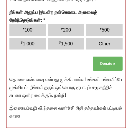
நீங்கள் அனுப்ப இயன்ற நன்கொடை அளவைத்
தேர்ந்தெடுங்கள்:
*
₹
₹
₹
100
200
500
₹
₹
1,000
1,500
Other
Donate
»
தொகை எவ்வளவு என்பது முக்கியமல்ல! உங்கள் பங்களிப்பே
முக்கியம்! நீங்கள் தரும் ஒவ்வொரு ரூபாயும் சமூகநீதிச்
சுடரை ஒளிர வைக்கும். நன்றி!
இணையம்வழி விடுதலை வளர்ச்சி நிதி தந்தவர்கள் பட்டியல்
காண