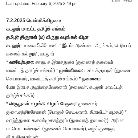
2 Min Read
Last updated: February 6, 2025 2:49 pm
7.2.2025 வெள்ளிக்கிழமை
கடலூர் மாவட்ட தமிழ்ச் சங்கம்
தமிழர் திருநாள் (ம) விருது வழங்கல் விழா
கடலூர்
: மாலை 5.30 மணி *
இடம்
: அண்ணா அரங்கம், பெரியார்
கலைக் கல்லூரி, கடலூர்
*
வரவேற்புரை
: சாது. ச.இராசதுரை (துணைத் தலைவர்,
மாவட்டத் தமிழ்ச் சங்கம்) *
முன்னிலை
: ப.சிவக்குமரன் (துணை
செயலாளர், மாவட்டத் தமிழ்ச்சங்கம்) *
தலைமை
:
பேரா.இரா.ச.குழந்தைவேலனார் (தலைவர், கடலூர் மாவட்டத்
தமிழ்ச்சங்கம்)
*
விருதுகள் வழங்கி விழாப்
பேருரை
: முனைவர்
துரை.சந்திரசேகரன் (பொதுச் செயலாளர், திராவிடர் கழகம்) *
வாழ்த்துரை: சு.சண்முகசுந்தரம் (துணைத் தலைவர்), அரிமா
பா.மொ.பாஸ்கரன் (துணைச் செயலாளர்), வழக்குரைஞர்
தி.ச.திருமார்பன்.