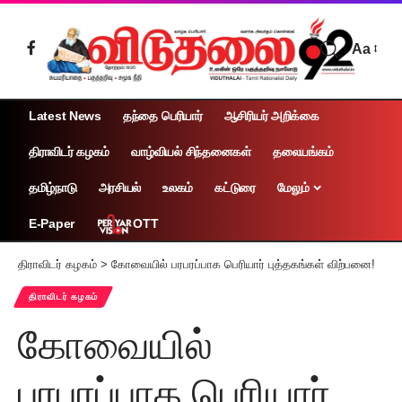
Aa
Latest News
தந்தை பெரியார்
ஆசிரியர் அறிக்கை
திராவிடர் கழகம்
வாழ்வியல் சிந்தனைகள்
தலையங்கம்
தமிழ்நாடு
அரசியல்
உலகம்
கட்டுரை
மேலும்
OTT
E-Paper
திராவிடர் கழகம்
>
கோவையில் பரபரப்பாக பெரியார் புத்தகங்கள் விற்பனை!
திராவிடர் கழகம்
கோவையில்
பரபரப்பாக பெரியார்