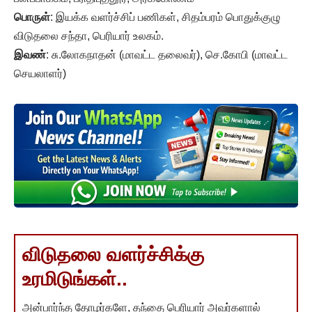
பொருள்
: இயக்க வளர்ச்சிப் பணிகள், சிதம்பரம் பொதுக்குழு
விடுதலை சந்தா, பெரியார் உலகம்.
இவண்
: சு.லோகநாதன் (மாவட்ட தலைவர்), செ.கோபி (மாவட்ட
செயலாளர்)
விடுதலை வளர்ச்சிக்கு
உரமிடுங்கள்..
அன்பார்ந்த தோழர்களே, தந்தை பெரியார் அவர்களால்