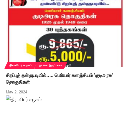
திராவிடர் கழகம்
நடக்க இருப்பவை
சிறப்புத் தள்ளுபடியில்….. பெரியார் களஞ்சியம் ’குடிஅரசு’
தொகுதிகள்
May 2, 2024