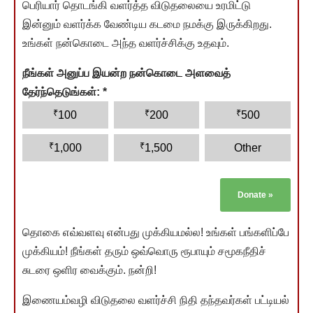
பெரியார் தொடங்கி வளர்த்த விடுதலையை உரமிட்டு
இன்னும் வளர்க்க வேண்டிய கடமை நமக்கு இருக்கிறது.
உங்கள் நன்கொடை அந்த வளர்ச்சிக்கு உதவும்.
நீங்கள் அனுப்ப இயன்ற நன்கொடை அளவைத்
தேர்ந்தெடுங்கள்:
*
₹
₹
₹
100
200
500
₹
₹
1,000
1,500
Other
Donate
»
தொகை எவ்வளவு என்பது முக்கியமல்ல! உங்கள் பங்களிப்பே
முக்கியம்! நீங்கள் தரும் ஒவ்வொரு ரூபாயும் சமூகநீதிச்
சுடரை ஒளிர வைக்கும். நன்றி!
இணையம்வழி விடுதலை வளர்ச்சி நிதி தந்தவர்கள் பட்டியல்