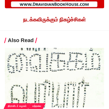
நடக்கவிருக்கும் நிகழ்ச்சிகள்
Also Read
திராவிடர் கழகம்
மற்றவை