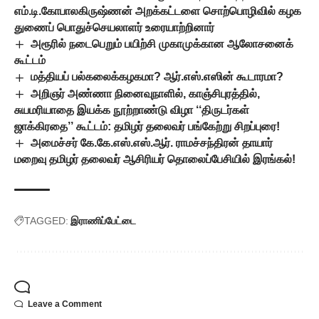
எம்.டி.கோபாலகிருஷ்ணன் அறக்கட்டளை சொற்பொழிவில் கழக
துணைப் பொதுச்செயலாளர் உரையாற்றினார்
அரூரில் நடைபெறும் பயிற்சி முகாமுக்கான ஆலோசனைக்
கூட்டம்
மத்தியப் பல்கலைக்கழகமா? ஆர்.எஸ்.எஸின் கூடாரமா?
அறிஞர் அண்ணா நினைவுநாளில், காஞ்சிபுரத்தில்,
சுயமரியாதை இயக்க நூற்றாண்டு விழா ‘‘திருடர்கள்
ஜாக்கிரதை’’ கூட்டம்: தமிழர் தலைவர் பங்கேற்று சிறப்புரை!
அமைச்சர் கே.கே.எஸ்.எஸ்.ஆர். ராமச்சந்திரன் தாயார்
மறைவு தமிழர் தலைவர் ஆசிரியர் தொலைப்பேசியில் இரங்கல்!
TAGGED:
இராணிப்பேட்டை
Leave a Comment