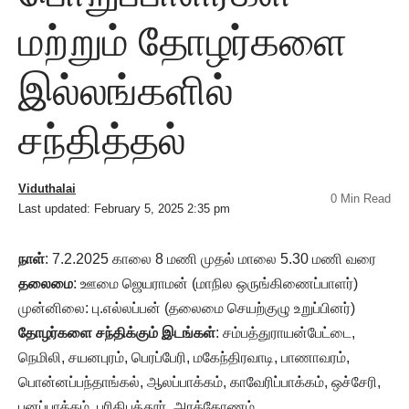
மற்றும் தோழர்களை
இல்லங்களில்
சந்தித்தல்
Viduthalai
0 Min Read
Last updated: February 5, 2025 2:35 pm
நாள்
: 7.2.2025 காலை 8 மணி முதல் மாலை 5.30 மணி வரை
தலைமை
: ஊமை ஜெயராமன் (மாநில ஒருங்கிணைப்பாளர்)
முன்னிலை: பு.எல்லப்பன் (தலைமை செயற்குழு உறுப்பினர்)
தோழர்களை சந்திக்கும் இடங்கள்
: சம்பத்துராயன்பேட்டை,
நெமிலி, சயனபுரம், பெரப்பேரி, மகேந்திரவாடி, பாணாவரம்,
பொன்னப்பந்தாங்கல், ஆலப்பாக்கம், காவேரிப்பாக்கம், ஒச்சேரி,
பனப்பாக்கம், பரிதிபுத்தூர், அரக்கோணம்