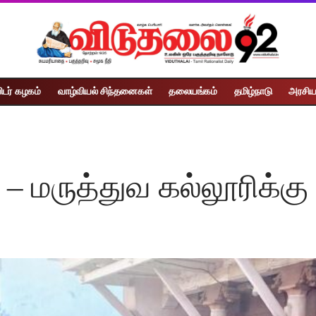
ிடர் கழகம்
வாழ்வியல் சிந்தனைகள்
தலையங்கம்
தமிழ்நாடு
அரசிய
– மருத்துவ கல்லூரிக்