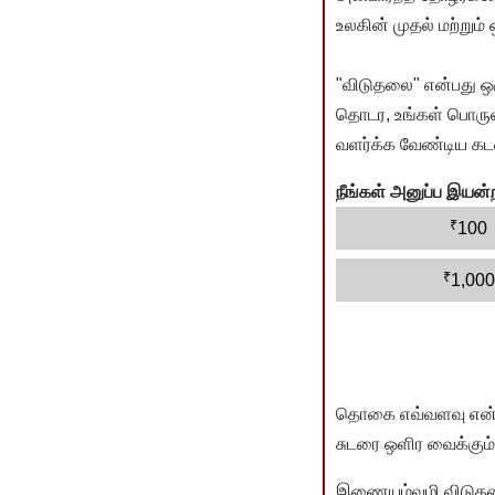
உலகின் முதல் மற்றும்
"விடுதலை" என்பது ஒ
தொடர, உங்கள் பொருளா
வளர்க்க வேண்டிய கடம
நீங்கள் அனுப்ப இய
₹
100
₹
1,000
தொகை எவ்வளவு என்பது 
சுடரை ஒளிர வைக்கும்.
இணையம்வழி விடுதலை 