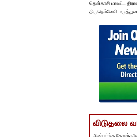
தென்காசி மாவட்ட திரா
திருநெல்வேலி மருத்து
விடுதலை வளர
அன்பார்ந்த தோழர்களே