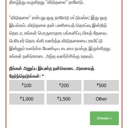
திகழ்ந்து வருகிறது "விடுதலை" நாளேடு.
"விடுதலை" என்பது ஒரு நாளேடு மட்டுமல்ல; இது ஒரு
இயக்கம். விடுதலை தன் பணியைத் தொய்வு இன்றித்
தொடர, உங்கள் பொருளாதார பங்களிப்பு மிகத் தேவை.
பெரியார் தொடங்கி வளர்த்த விடுதலையை உரமிட்டு
இன்னும் வளர்க்க வேண்டிய கடமை நமக்கு இருக்கிறது.
உங்கள் நன்கொடை அந்த வளர்ச்சிக்கு உதவும்.
நீங்கள் அனுப்ப இயன்ற நன்கொடை அளவைத்
தேர்ந்தெடுங்கள்:
*
₹
₹
₹
100
200
500
₹
₹
1,000
1,500
Other
Donate
»