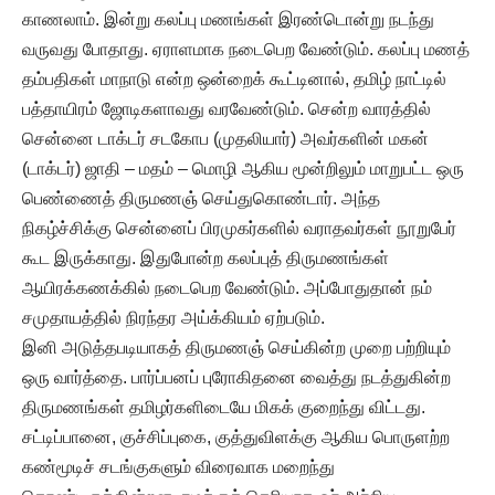
காணலாம். இன்று கலப்பு மணங்கள் இரண்டொன்று நடந்து
வருவது போதாது. ஏராளமாக நடைபெற வேண்டும். கலப்பு மணத்
தம்பதிகள் மாநாடு என்ற ஒன்றைக் கூட்டினால், தமிழ் நாட்டில்
பத்தாயிரம் ஜோடிகளாவது வரவேண்டும். சென்ற வாரத்தில்
சென்னை டாக்டர் சடகோப (முதலியார்) அவர்களின் மகன்
(டாக்டர்) ஜாதி – மதம் – மொழி ஆகிய மூன்றிலும் மாறுபட்ட ஒரு
பெண்ணைத் திருமணஞ் செய்துகொண்டார். அந்த
நிகழ்ச்சிக்கு சென்னைப் பிரமுகர்களில் வராதவர்கள் நூறுபேர்
கூட இருக்காது. இதுபோன்ற கலப்புத் திருமணங்கள்
ஆயிரக்கணக்கில் நடைபெற வேண்டும். அப்போதுதான் நம்
சமுதாயத்தில் நிரந்தர அய்க்கியம் ஏற்படும்.
இனி அடுத்தபடியாகத் திருமணஞ் செய்கின்ற முறை பற்றியும்
ஒரு வார்த்தை. பார்ப்பனப் புரோகிதனை வைத்து நடத்துகின்ற
திருமணங்கள் தமிழர்களிடையே மிகக் குறைந்து விட்டது.
சட்டிப்பானை, குச்சிப்புகை, குத்துவிளக்கு ஆகிய பொருளற்ற
கண்மூடிச் சடங்குகளும் விரைவாக மறைந்து