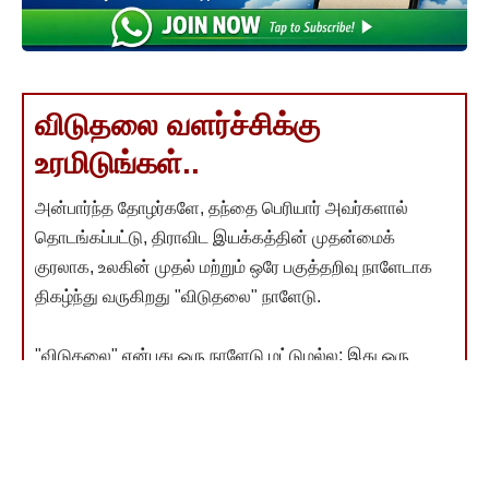
விடுதலை வளர்ச்சிக்கு
உரமிடுங்கள்..
அன்பார்ந்த தோழர்களே, தந்தை பெரியார் அவர்களால்
தொடங்கப்பட்டு, திராவிட இயக்கத்தின் முதன்மைக்
குரலாக, உலகின் முதல் மற்றும் ஒரே பகுத்தறிவு நாளேடாக
திகழ்ந்து வருகிறது "விடுதலை" நாளேடு.
"விடுதலை" என்பது ஒரு நாளேடு மட்டுமல்ல; இது ஒரு
இயக்கம். விடுதலை தன் பணியைத் தொய்வு இன்றித்
தொடர, உங்கள் பொருளாதார பங்களிப்பு மிகத் தேவை.
பெரியார் தொடங்கி வளர்த்த விடுதலையை உரமிட்டு
இன்னும் வளர்க்க வேண்டிய கடமை நமக்கு இருக்கிறது.