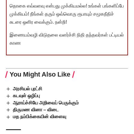
தொகை எவ்வளவு என்பது முக்கியமல்ல! உங்கள் பங்களிப்பே
முக்கியம்! நீங்கள் தரும் ஒவ்வொரு ரூபாயும் சமூகநீதிச்
சுடரை ஒளிர வைக்கும். நன்றி!
இணையம்வழி விடுதலை வளர்ச்சி நிதி தந்தவர்கள் பட்டியல்
காண
You Might Also Like
அரசியல் புரட்சி
கடவுள் ஒழிப்பு
ஆராய்ச்சியே அறிவைப் பெருக்கும்
திருமண வினா – விடை
மத நம்பிக்கையின் விளைவு