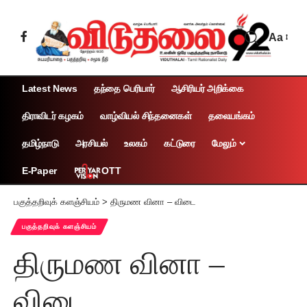
Aa
Latest News
தந்தை பெரியார்
ஆசிரியர் அறிக்கை
திராவிடர் கழகம்
வாழ்வியல் சிந்தனைகள்
தலையங்கம்
தமிழ்நாடு
அரசியல்
உலகம்
கட்டுரை
மேலும்
OTT
E-Paper
பகுத்தறிவுக் களஞ்சியம்
>
திருமண வினா – விடை
பகுத்தறிவுக் களஞ்சியம்
திருமண வினா –
விடை