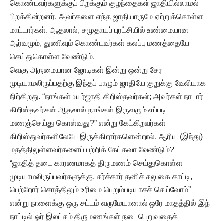
கொண்டவர்களுக்குப் பிறக்கும் குழந்தைகள் ஜாதியில்லாமல்
பிறக்கின்றனர். அவர்களை எந்த ஜாதியாருமே ஏற்றுக்கொள்ள
மாட்டார்கள். ஆதலால், சமுதாயப் புரட்சியில் உண்மையான
ஆர்வமும், துணிவும் கொண்டவர்கள் கலப்பு மணத்தையே
செய்துகொள்ள வேண்டும்.
வெகு அருமையான ஜோடிகள் இன்று ஒன்று சேர
முடியாமலிருப்பதற்கு இந்தப் பாழும் ஜாதியே குறுக்கு வேலியாக
நிற்கிறது. “நாங்கள் உயர்ஜாதி கிறிஸ்தவர்கள்; அவர்கள் நாடார்
கிறிஸ்தவர்கள் ஆதலால் நாங்கள் இருவரும் எப்படி
மணஞ்செய்து கொள்வது?” என்று கேட்கிறவர்கள்
கிறிஸ்துவர்களிலேயே இருக்கிறார்களென்றால், ஆரிய (இந்து)
மதத்திலுள்ளவர்களைப் பற்றிக் கேட்கவா வேண்டும்?
“ஜாதித் தடை காரணமாகத் திருமணம் செய்துகொள்ள
முடியாமலிருப்பவர்களுக்கு, சர்க்கார் தனிச் சலுகை காட்டி,
பெற்றோர் சொத்திலும் உரிமை பெறும்படியாகச் செய்வோம்”
என்று நாளைக்கு ஒரு சட்டம் வருமேயானால் ஒரே மாதத்தில் இந்
நாட்டில் ஓர் இலட்சம் திருமணங்கள் நடைபெறுவதைக்