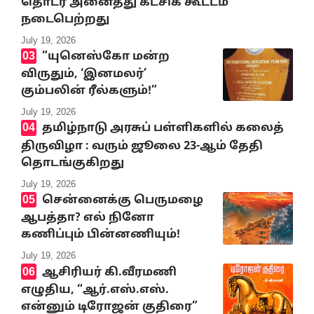
தொடர் அனைத்து கட்சிக் கூட்டம்
நடைபெற்றது
July 19, 2026
“யுனெஸ்கோ மன்ற
விருதும், ‘இனமலர்’
கும்பலின் ரீல்களும்!”
July 19, 2026
தமிழ்நாடு அரசுப் பள்ளிகளில் கலைத்
திருவிழா : வரும் ஜூலை 23-ஆம் தேதி
தொடங்குகிறது
July 19, 2026
சென்னைக்கு பெருமழை
ஆபத்தா? எல் நினோ
கணிப்பும் பின்னணியும்!
July 19, 2026
ஆசிரியர் கி.வீரமணி
எழுதிய, “ஆர்.எஸ்.எஸ்.
என்னும் டிரோஜன் குதிரை”