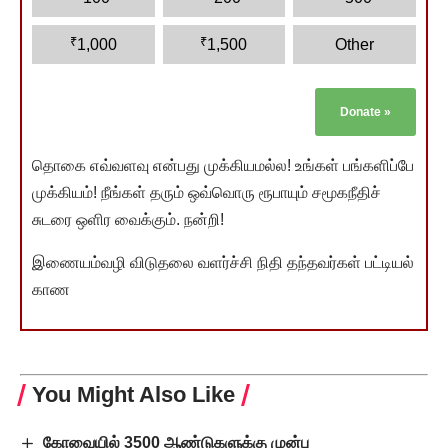
₹
₹
1,000
1,500
Other
Donate
»
தொகை எவ்வளவு என்பது முக்கியமல்ல! உங்கள் பங்களிப்பே
முக்கியம்! நீங்கள் தரும் ஒவ்வொரு ரூபாயும் சமூகநீதிச்
சுடரை ஒளிர வைக்கும். நன்றி!
இணையம்வழி விடுதலை வளர்ச்சி நிதி தந்தவர்கள் பட்டியல்
காண
You Might Also Like
கோவையில் 3500 ஆண்டுகளுக்கு முன்பு