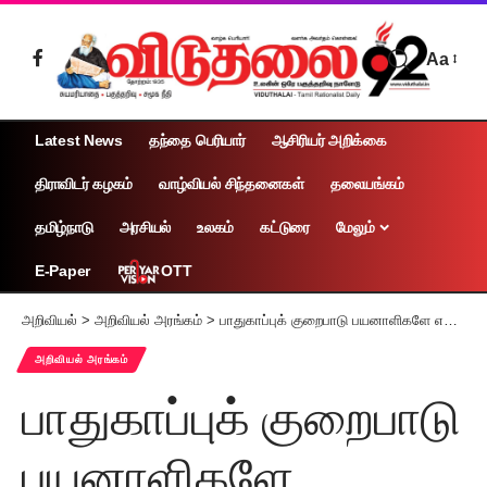
Aa
Latest News
தந்தை பெரியார்
ஆசிரியர் அறிக்கை
திராவிடர் கழகம்
வாழ்வியல் சிந்தனைகள்
தலையங்கம்
தமிழ்நாடு
அரசியல்
உலகம்
கட்டுரை
மேலும்
OTT
E-Paper
அறிவியல்
>
அறிவியல் அரங்கம்
>
பாதுகாப்புக் குறைபாடு பயனாளிகளே எச்சரிக்கை!
அறிவியல் அரங்கம்
பாதுகாப்புக் குறைபாடு
பயனாளிகளே