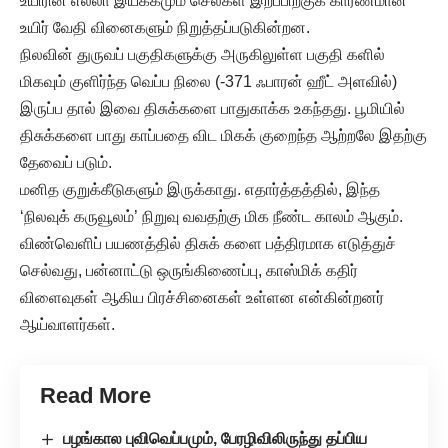
உயிரின் எல்லா இயக்கமும் செல்கள் இறப்பிற்குக் காரணமான
உயிர் வேதி வினைகளும் நிறுத்தப்படுகின்றன.
நிலவின் துருவப் பகுதிகளுக்கு அருகிலுள்ள பகுதி களில்
மிகவும் குளிர்ந்த வெப்ப நிலை (-371 ஃபாரன் ஹீட் அளவில்)
இருப்ப தால் இவை திசுக்களை பாதுகாக்க உகந்தது. பூமியில்
திசுக்களை பாது காப்பதை விட மிகக் குறைந்த ஆற்றலே இதற்கு
தேவைப் படும்.
மனித குறுக்கீடுகளும் இருக்காது. எதார்த்தத்தில், இந்த
‘நிலவுக் கருவூலம்’ நிறுவு வவதற்கு மிக நீண்ட காலம் ஆகும்.
விண்வெளிப் பயணத்தில் திசுக் களை பத்திரமாக எடுத்துச்
செல்வது, பன்னாட்டு ஒருங்கிணைப்பு, காஸ்மிக் கதிர்
விளைவுகள் ஆகிய பிரச்சினைகள் உள்ளன என்கின்றனர்
ஆய்வாளர்கள்.
Read More
பழங்கால புவிவெப்பமும், பேரழிவிலிருந்து தப்பிய