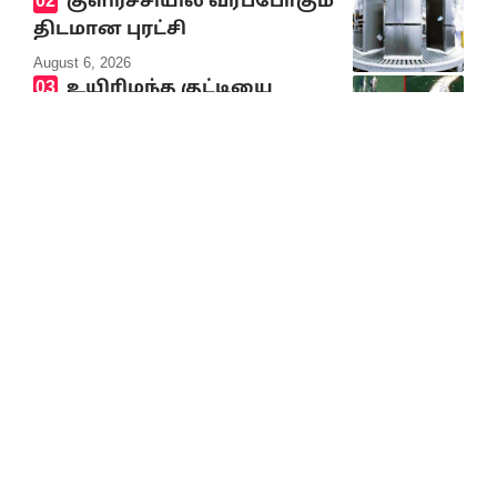
குளிர்ச்சியில் வரப்போகும்
திடமான புரட்சி
August 6, 2026
உயிரிழந்த குட்டியை
முதுகில் சுமந்து நீந்திய
டால்பின் நெகிழ்ச்சியில்
ஆழ்த்திய காணொலி
August 6, 2026
ஆகஸ்ட் 12-இல் முழு சூரிய
கிரகணம்
August 6, 2026
சட்டமன்றச் செய்திகள்
2026-2027ஆம் ஆண்டுக்கான
வேளாண்மை நிதி நிலை
அறிக்கை வெளியீடு
August 6, 2026
இந்தியாவில் நடந்த
இளைஞர் போராட்டம் பற்றி