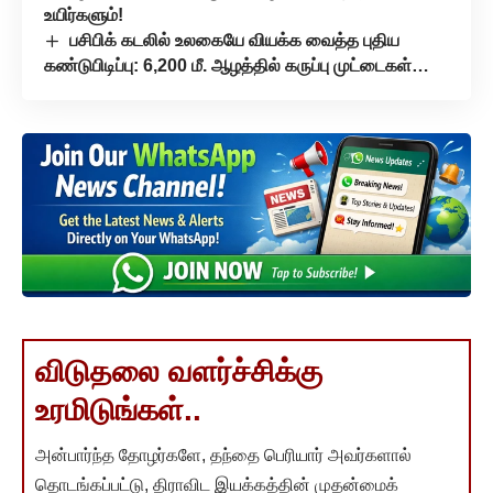
உயிர்களும்!
பசிபிக் கடலில் உலகையே வியக்க வைத்த புதிய
கண்டுபிடிப்பு: 6,200 மீ. ஆழத்தில் கருப்பு முட்டைகள்…
விடுதலை வளர்ச்சிக்கு
உரமிடுங்கள்..
அன்பார்ந்த தோழர்களே, தந்தை பெரியார் அவர்களால்
தொடங்கப்பட்டு, திராவிட இயக்கத்தின் முதன்மைக்