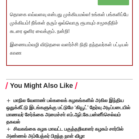
தொகை எவ்வளவு என்பது முக்கியமல்ல! உங்கள் பங்களிப்பே
முக்கியம்! நீங்கள் தரும் ஒவ்வொரு ரூபாயும் சமூகநீதிச்
சுடரை ஒளிர வைக்கும். நன்றி!
இணையம்வழி விடுதலை வளர்ச்சி நிதி தந்தவர்கள் பட்டியல்
காண
You Might Also Like
மாநில வேளாண் பல்கலைக் கழகங்களில் அகில இந்திய
ஒதுக்கீட்டு இடங்களுக்கு மட்டுமே ‘கியூட்’ தேர்வு அடிப்படையில்
மாணவர் சேர்க்கை அமைச்சா் எம்.ஆா்.கே.பன்னீா்செல்வம்
தகவல்
சிவகங்கை கழக மாவட்ட பகுத்தறிவாளர் கழகம் சார்பில்
அண்ணல் அம்பேத்கர் பிறந்த நாள் விழா