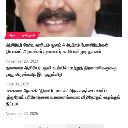
அரசு
தமிழ்நாடு
ஆசிரியர் தேர்வு வாரியம் மூலம் 4 ஆயிரம் பேராசிரியர்கள்
நியமனம் அமைச்சர் முனைவர் க. பொன்முடி தகவல்
November 28, 2023
தலைமை ஆசிரியர் பதவி உயர்வில் மாற்றுத் திறனாளிகளுக்கு
நாலு விழுக்காடு இட ஒதுக்கீடு
June 30, 2025
மக்களை நோக்கி ‘திராவிட மாடல்’ அரசு கருப்பை வாய்ப்
புற்றுநோய் பரிசோதனை உபகரணங்களை வீடுதோறும் வழங்கும்
திட்டம்
November 23, 2025