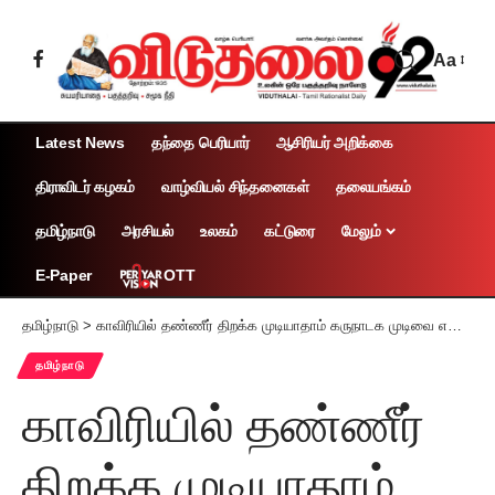
Aa
Latest News
தந்தை பெரியார்
ஆசிரியர் அறிக்கை
திராவிடர் கழகம்
வாழ்வியல் சிந்தனைகள்
தலையங்கம்
தமிழ்நாடு
அரசியல்
உலகம்
கட்டுரை
மேலும்
OTT
E-Paper
தமிழ்நாடு
>
காவிரியில் தண்ணீர் திறக்க முடியாதாம் கருநாடக முடிவை எதிர்த்து உச்ச நீதிமன்றம் செல்வோம் – தமிழ்நாடு அரசு அறிவிப்பு
தமிழ்நாடு
காவிரியில் தண்ணீர்
திறக்க முடியாதாம்