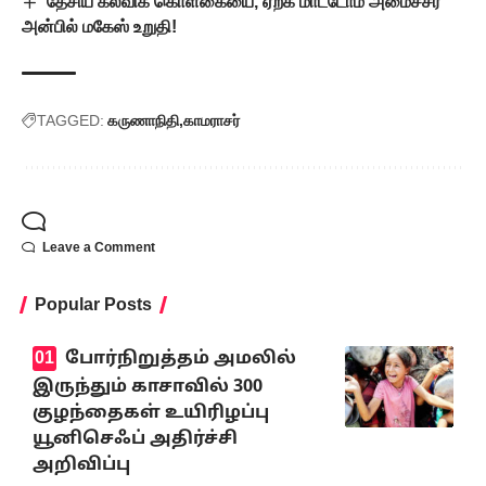
தேசிய கல்விக் கொள்கையை, ஏற்க மாட்டோம் அமைச்சர்
அன்பில் மகேஸ் உறுதி!
TAGGED:
கருணாநிதி
காமராசர்
Leave a Comment
Popular Posts
போர்நிறுத்தம் அமலில்
இருந்தும் காசாவில் 300
குழந்தைகள் உயிரிழப்பு
யூனிசெஃப் அதிர்ச்சி
அறிவிப்பு