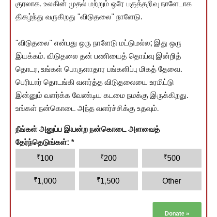
குரலாக, உலகின் முதல் மற்றும் ஒரே பகுத்தறிவு நாளேடாக
திகழ்ந்து வருகிறது "விடுதலை" நாளேடு.
"விடுதலை" என்பது ஒரு நாளேடு மட்டுமல்ல; இது ஒரு
இயக்கம். விடுதலை தன் பணியைத் தொய்வு இன்றித்
தொடர, உங்கள் பொருளாதார பங்களிப்பு மிகத் தேவை.
பெரியார் தொடங்கி வளர்த்த விடுதலையை உரமிட்டு
இன்னும் வளர்க்க வேண்டிய கடமை நமக்கு இருக்கிறது.
உங்கள் நன்கொடை அந்த வளர்ச்சிக்கு உதவும்.
நீங்கள் அனுப்ப இயன்ற நன்கொடை அளவைத்
தேர்ந்தெடுங்கள்:
*
₹
₹
₹
100
200
500
₹
₹
1,000
1,500
Other
Donate
»