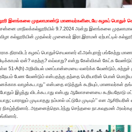
்லூரி இளங்கலை முதலாமாண்டு மாணவர்களிடையே கழகப் பொதுச் ச
ன்னை மாநிலக்கல்லூரியில் 9.7.2024 அன்று இளங்கலை முதலாம
விழா கல்லூரியின் முதல்வர் முனைவர் இரா.இராமன் ஏற்பாட்டில் கல்லூர
ளராக திராவிடர் கழகப் பொதுச்செயலாளர் வீ.அன்புராஜ் பங்கேற்று மாண
ிக்காமல் ஏன்? எதற்கு? எவ்வாறு? என்று கேள்விகள் கேட்க வேண்டும்
்டியுள்ள 51-A(h) அறிவியல் மனப்பான்மையை வளர்க்க வேண்டும், சுற்று
னிதநேயம் பேண வேண்டும் என்பதற்கு தந்தை பெரியாரின் பொன் மொழ
க்காக வாழக்கூடாது’’ என்பதை எடுத்துக் கூறியும், மாணவர்கள் த
போதும் இழந்து விடக்கூடாது என்பது ஆலோசனையை கூறியதோடு மட்டு
ியாது; யாராலும் முடியாதது நம்மால் மட்டுமே முடியும்’’ என ஆசிரியரி
உரை நிகழ்த்தினார். அதனைத்தொடர்ந்து செந்தலை நா.கவுதமன் அவர்கள
ங்கினார்.