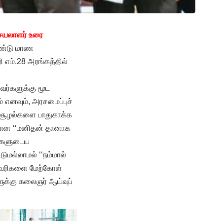
ெயலாளர் உரை
ாண்டு மாண
ி எம்.28 அரங்கத்தில்
வர்களுக்கு மூட
 எனவும், அரசமைப்புச்
ச் சூழல்களை பாதுகாக்க
ியான ‘‘மனிதன் தானாக
ங்களுடைய
மல்லாமல் ‘‘நம்மால்
ன் வரிகளை மேற்கோள்
ுக்கு கலைஞர் ஆய்வுப்