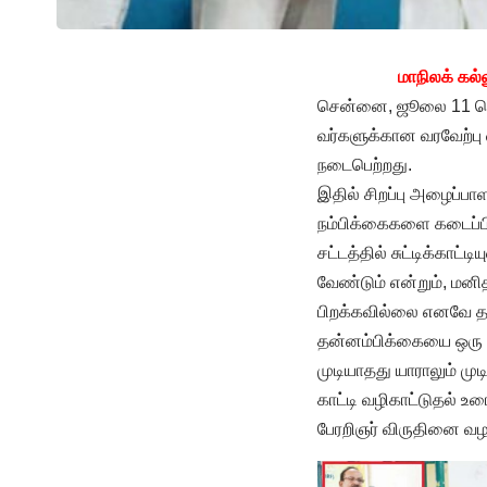
மாநிலக் கல
சென்னை, ஜூலை 11 செ
வர்களுக்கான வரவேற்பு 
நடைபெற்றது.
இதில் சிறப்பு அழைப்பா
நம்பிக்கைகளை கடைப்பிட
சட்டத்தில் சுட்டிக்காட
வேண்டும் என்றும், ம
பிறக்கவில்லை எனவே தன
தன்னம்பிக்கையை ஒரு 
முடியாதது யாராலும் முட
காட்டி வழிகாட்டுதல் 
பேரறிஞர் விருதினை வழ