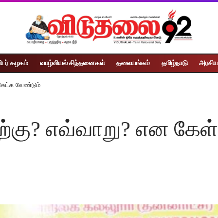
ிடர் கழகம்
வாழ்வியல் சிந்தனைகள்
தலையங்கம்
தமிழ்நாடு
அரசிய
கேட்க வேண்டும்
்கு? எவ்வாறு? என கேள்