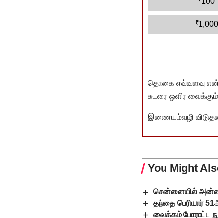
100
₹
1,000
தொகை எவ்வளவு என்பது 
சுடரை ஒளிர வைக்கும்.
இணையம்வழி விடுதலை 
You Might Als
சென்னையில் அன்ன
தந்தை பெரியார் 51ஆ
வைக்கம் போராட்ட நூ