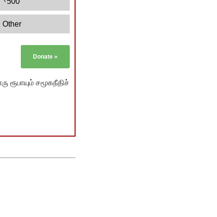
500
Other
Donate
»
ு ரூபாயும் சமூகநீதிச்