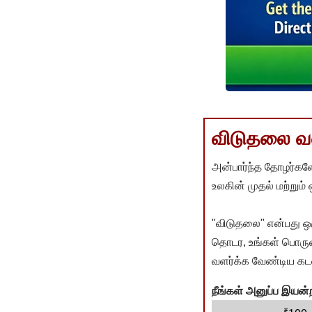
விடுதலை வளர
அன்பார்ந்த தோழர்களே
உலகின் முதல் மற்றும்
"விடுதலை" என்பது ஒ
தொடர, உங்கள் பொருளா
வளர்க்க வேண்டிய கடம
நீங்கள் அனுப்ப இய
₹