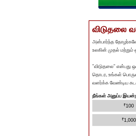
விடுதலை வளர
அன்பார்ந்த தோழர்களே
உலகின் முதல் மற்றும்
"விடுதலை" என்பது ஒ
தொடர, உங்கள் பொருளா
வளர்க்க வேண்டிய கடம
நீங்கள் அனுப்ப இய
₹
100
₹
1,000