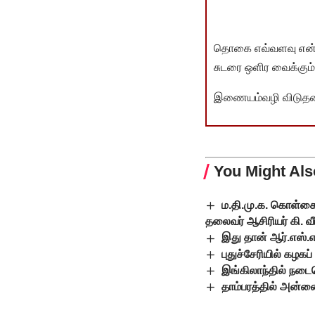
தொகை எவ்வளவு என்பது 
சுடரை ஒளிர வைக்கும்.
இணையம்வழி விடுதலை 
You Might Als
ம.தி.மு.க. கொள்க
தலைவர் ஆசிரியர் கி. 
இது தான் ஆர்.எஸ்.எ
புதுச்சேரியில் கழகப
இங்கிலாந்தில் நடைப
தாம்பரத்தில் அன்