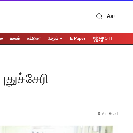
Aa
OTT
ல்
உலகம்
கட்டுரை
மேலும்
E-Paper
ுதுச்சேரி –
0 Min Read