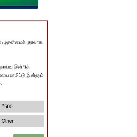
் முதன்மைக் குரலாக,
ொய்வு இன்றித்
யை உரமிட்டு இன்னும்
.
₹
500
Other