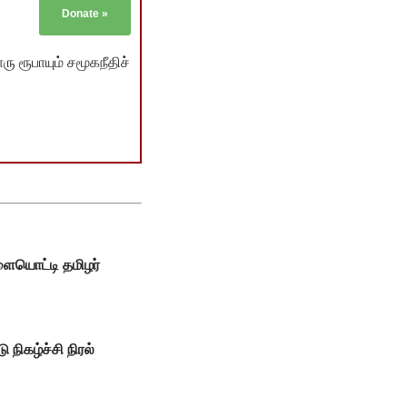
Donate
»
ு ரூபாயும் சமூகநீதிச்
ையொட்டி தமிழர்
நிகழ்ச்சி நிரல்