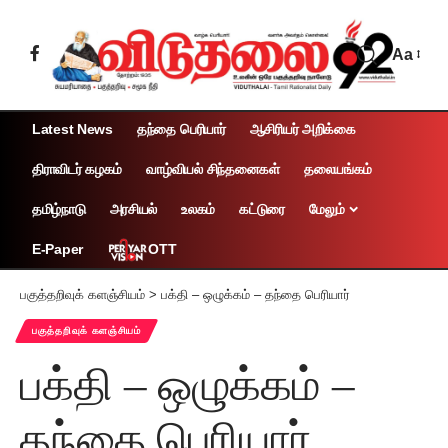
Aa
Latest News
தந்தை பெரியார்
ஆசிரியர் அறிக்கை
திராவிடர் கழகம்
வாழ்வியல் சிந்தனைகள்
தலையங்கம்
தமிழ்நாடு
அரசியல்
உலகம்
கட்டுரை
மேலும்
OTT
E-Paper
பகுத்தறிவுக் களஞ்சியம்
>
பக்தி – ஒழுக்கம் – தந்தை பெரியார்
பகுத்தறிவுக் களஞ்சியம்
பக்தி – ஒழுக்கம் –
தந்தை பெரியார்