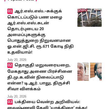
ஆர்.எஸ்.எஸ்.–சுக்குக்
கொட்டப்படும் பண மழை
ஆர்.எஸ்.எஸ்.சுடன்
தொடர்புடைய 20
அமைப்புகளுக்கு
பொதுத்துறை நிறுவனமான
ஓ.என்.ஜி.சி. ரூ.671 கோடி நிதி
உதவியாம்!
July 20, 2026
தொகுதி மறுவரையறை,
மேகதாது அணை பிரச்சினை
தி.மு.க.வின் நிலைப்பாடு
என்ன? டி.ஆர். பாலு, திருச்சி
சிவா விளக்கம்
July 20, 2026
பக்தியை வென்ற அறிவியல்:
வைஷ்ணவி தேவி ‘யாத்திரை’ ரத்து!