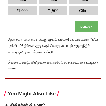
₹
₹
1,000
1,500
Other
Donate
»
தொகை எவ்வளவு என்பது முக்கியமல்ல! உங்கள் பங்களிப்பே
முக்கியம்! நீங்கள் தரும் ஒவ்வொரு ரூபாயும் சமூகநீதிச்
சுடரை ஒளிர வைக்கும். நன்றி!
இணையம்வழி விடுதலை வளர்ச்சி நிதி தந்தவர்கள் பட்டியல்
காண
You Might Also Like
சீர்திருத்தத் திருமணம்