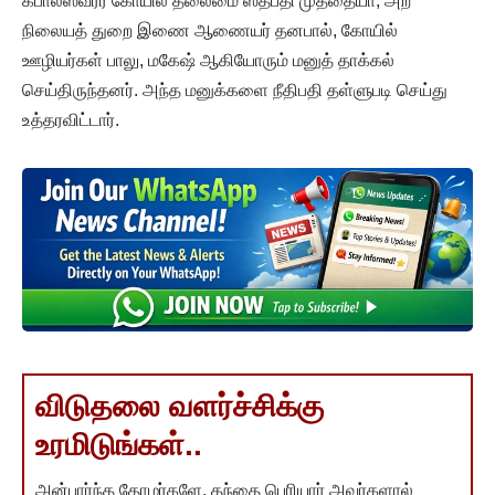
கபாலீஸ்வரர் கோயில் தலைமை ஸ்தபதி முத்தையா, அற
நிலையத் துறை இணை ஆணையர் தனபால், கோயில்
ஊழியர்கள் பாலு, மகேஷ் ஆகியோரும் மனுத் தாக்கல்
செய்திருந்தனர். அந்த மனுக்களை நீதிபதி தள்ளுபடி செய்து
உத்தரவிட்டார்.
விடுதலை வளர்ச்சிக்கு
உரமிடுங்கள்..
அன்பார்ந்த தோழர்களே, தந்தை பெரியார் அவர்களால்