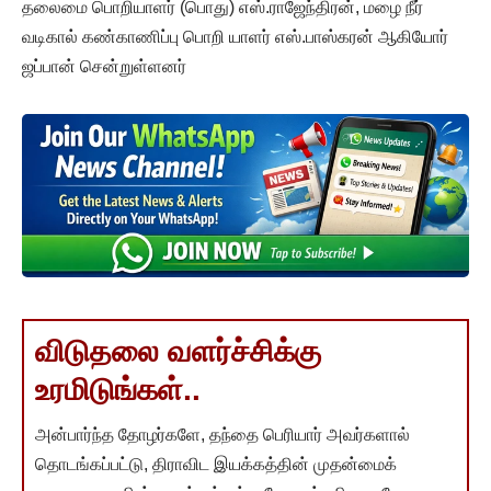
தலைமை பொறியாளர் (பொது) எஸ்.ராஜேந்திரன், மழை நீர்
வடிகால் கண்காணிப்பு பொறி யாளர் எஸ்.பாஸ்கரன் ஆகியோர்
ஜப்பான் சென்றுள்ளனர்
விடுதலை வளர்ச்சிக்கு
உரமிடுங்கள்..
அன்பார்ந்த தோழர்களே, தந்தை பெரியார் அவர்களால்
தொடங்கப்பட்டு, திராவிட இயக்கத்தின் முதன்மைக்