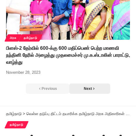
அரசு
தமிழ்நாடு
பிளஸ்-2 தேர்வில் 600-க்கு 600 மதிப்பெண் பெற்ற மாணவி
நந்தினி நேரில் அழைத்து முதலமைச்சர் மு.க.ஸ்டாலின் பாராட்டு,
வாழ்த்து
November 28, 2023
Previous
Next
தமிழ்நாடு
>
வெள்ள தடுப்பு திட்டம் தயாரிக்க தமிழ்நாடு அரசு அதிகாரிகள் ஜப்பான் பயணம்
தமிழ்நாடு