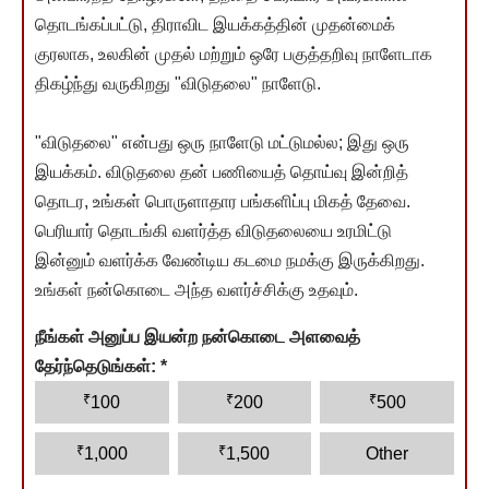
தொடங்கப்பட்டு, திராவிட இயக்கத்தின் முதன்மைக்
குரலாக, உலகின் முதல் மற்றும் ஒரே பகுத்தறிவு நாளேடாக
திகழ்ந்து வருகிறது "விடுதலை" நாளேடு.
"விடுதலை" என்பது ஒரு நாளேடு மட்டுமல்ல; இது ஒரு
இயக்கம். விடுதலை தன் பணியைத் தொய்வு இன்றித்
தொடர, உங்கள் பொருளாதார பங்களிப்பு மிகத் தேவை.
பெரியார் தொடங்கி வளர்த்த விடுதலையை உரமிட்டு
இன்னும் வளர்க்க வேண்டிய கடமை நமக்கு இருக்கிறது.
உங்கள் நன்கொடை அந்த வளர்ச்சிக்கு உதவும்.
நீங்கள் அனுப்ப இயன்ற நன்கொடை அளவைத்
தேர்ந்தெடுங்கள்:
*
₹
₹
₹
100
200
500
₹
₹
1,000
1,500
Other