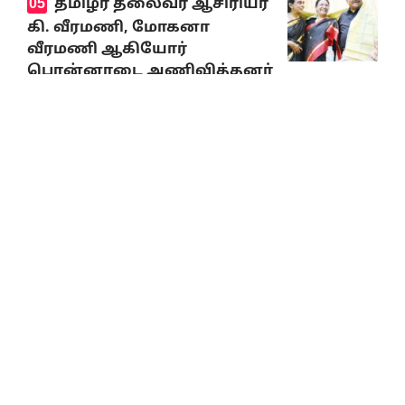
தமிழர் தலைவர் ஆசிரியர்
கி. வீரமணி, மோகனா
வீரமணி ஆகியோர்
பொன்னாடை அணிவித்தனர்
August 5, 2026
பெரியார்
பன்னாட்டமைப்பின்
‘‘சமூகநீதிக்கான கி.வீரமணி
விருது’’ வழங்கும் விழா –
தமிழர் தலைவர் ஆசிரியர்
கி.வீரமணி பாராட்டுரை
August 5, 2026
10% Discount on all books