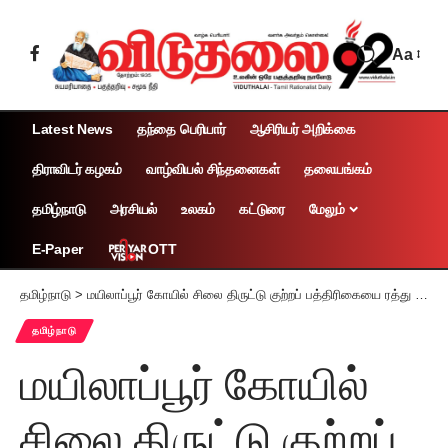
Aa
Latest News
தந்தை பெரியார்
ஆசிரியர் அறிக்கை
திராவிடர் கழகம்
வாழ்வியல் சிந்தனைகள்
தலையங்கம்
தமிழ்நாடு
அரசியல்
உலகம்
கட்டுரை
மேலும்
OTT
E-Paper
தமிழ்நாடு
>
மயிலாப்பூர் கோயில் சிலை திருட்டு குற்றப் பத்திரிகையை ரத்து செய்ய முடியாது: உயர் நீதிமன்றம் உத்தரவு
தமிழ்நாடு
மயிலாப்பூர் கோயில்
சிலை திருட்டு குற்றப்