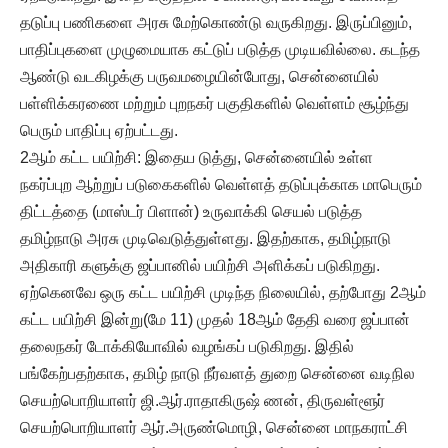
தடுப்பு பணிகளை அரசு மேற்கொண்டு வருகிறது. இருப்பினும்,
பாதிப்புகளை முழுமையாக கட்டுப் படுத்த முடியவில்லை. கடந்த
ஆண்டு வடகிழக்கு பருவமழையின்போது, சென்னையில்
பள்ளிக்கரணை மற்றும் புறநகர் பகுதிகளில் வெள்ளம் சூழ்ந்து
பெரும் பாதிப்பு ஏற்பட்டது.
2ஆம் கட்ட பயிற்சி: இதைய டுத்து, சென்னையில் உள்ள
நகர்ப்புற ஆற்றுப் படுகைகளில் வெள்ளத் தடுப்புக்காக மாபெரும்
திட்டத்தை (மாஸ்டர் பிளான்) உருவாக்கி செயல் படுத்த
தமிழ்நாடு அரசு முடிவெடுத்துள்ளது. இதற்காக, தமிழ்நாடு
அதிகாரி களுக்கு ஜப்பானில் பயிற்சி அளிக்கப் படுகிறது.
ஏற்கெனவே ஒரு கட்ட பயிற்சி முடிந்த நிலையில், தற்போது 2ஆம்
கட்ட பயிற்சி இன்று(மே 11) முதல் 18ஆம் தேதி வரை ஜப்பான்
தலைநகர் டோக்கியோவில் வழங்கப் படுகிறது. இதில்
பங்கேற்பதற்காக, தமிழ் நாடு நீர்வளத் துறை சென்னை வடிநில
செயற்பொறியாளர் ஜி.ஆர்.ராதாகிருஷ் ணன், திருவள்ளூர்
செயற்பொறியாளர் ஆர்.அருண்மொழி, சென்னை மாநகராட்சி