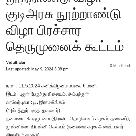
குடிஅரசு நூற்றாண்டு
விழா பிரச்சார
தெருமுனைக் கூட்டம்
Viduthalai
0 Min Read
Last updated: May 9, 2024 3:08 pm
நாள் : 11.5.2024 சனிக்கிழமை மாலை 6 மணி
இடம் : புதூர் பேருந்து நிலையம், அம்பத்தூர்
வரவேற்புரை : பூ. இராமலிங்கம்
(அம்பத்தூர் பகுதி தலைவர்)
தலைமை: கி.ஏழுமலை (திராவிட தொழிலாளர் கழகம், தலைவர்),
முன்னிலை: விபன்னீர்செல்வம் (தலைமை கழக அமைப்பாளர்,
திராவிடர் கழகம்)