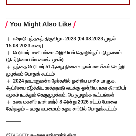
You Might Also Like
ஈரோடு புத்தகத் திருவிழா- 2023 (04.08.2023 முதல்
15.08.2023 வரை)
பெரியார் மணியம்மை அறிவியல் தொழில்நுட்ப நிறுவனம்
(நிகர்நிலை பல்கலைக்கழகம்)
தந்தை பெரியார் 51ஆவது நினைவு நாள் வைக்கம் வெற்றி
முழக்கம் பொதுக் கூட்டம்
2024 நாடாளுமன்ற தேர்தலில் ஒன்றிய பாசிச பா.ஜ.க.
ஆட்சியை வீழ்த்திட உரத்தநாடு வடக்கு ஒன்றிய, நகர திராவிடர்
கழகம் நடத்தும் தெருமுழக்கம், பெருமுழக்க கூட்டங்கள்
உலக மகளிர் நாள் மார்ச் 8 அன்று 2026 சட்டப் பேரவை
தேர்தலும் – நமது கடமையும் கழக சார்பில் பொதுக்கூட்டம்
TAGGED:
குடிஅரசு நூற்றாண்டு விழா