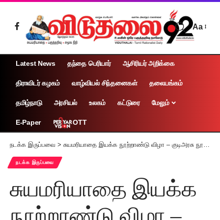
Aa
Latest News
தந்தை பெரியார்
ஆசிரியர் அறிக்கை
திராவிடர் கழகம்
வாழ்வியல் சிந்தனைகள்
தலையங்கம்
தமிழ்நாடு
அரசியல்
உலகம்
கட்டுரை
மேலும்
OTT
E-Paper
நடக்க இருப்பவை
>
சுயமரியாதை இயக்க நூற்றாண்டு விழா – குடிஅரசு நூற்றாண்டு விழா பிரச்சார தெருமுனைக் கூட்டம்
நடக்க இருப்பவை
சுயமரியாதை இயக்க
நூற்றாண்டு விழா –