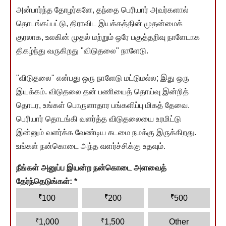
அன்பார்ந்த தோழர்களே, தந்தை பெரியார் அவர்களால்
தொடங்கப்பட்டு, திராவிட இயக்கத்தின் முதன்மைக்
குரலாக, உலகின் முதல் மற்றும் ஒரே பகுத்தறிவு நாளேடாக
திகழ்ந்து வருகிறது "விடுதலை" நாளேடு.
"விடுதலை" என்பது ஒரு நாளேடு மட்டுமல்ல; இது ஒரு
இயக்கம். விடுதலை தன் பணியைத் தொய்வு இன்றித்
தொடர, உங்கள் பொருளாதார பங்களிப்பு மிகத் தேவை.
பெரியார் தொடங்கி வளர்த்த விடுதலையை உரமிட்டு
இன்னும் வளர்க்க வேண்டிய கடமை நமக்கு இருக்கிறது.
உங்கள் நன்கொடை அந்த வளர்ச்சிக்கு உதவும்.
நீங்கள் அனுப்ப இயன்ற நன்கொடை அளவைத்
தேர்ந்தெடுங்கள்:
*
₹
₹
₹
100
200
500
₹
₹
1,000
1,500
Other