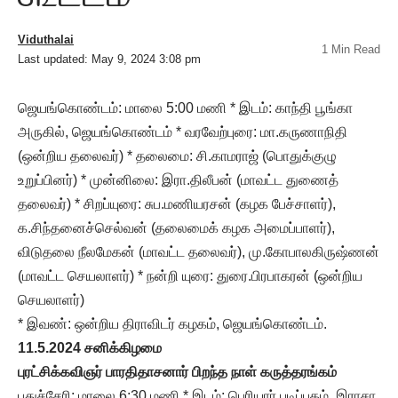
Viduthalai
1 Min Read
Last updated: May 9, 2024 3:08 pm
ஜெயங்கொண்டம்: மாலை 5:00 மணி * இடம்: காந்தி பூங்கா
அருகில், ஜெயங்கொண்டம் * வரவேற்புரை: மா.கருணாநிதி
(ஒன்றிய தலைவர்) * தலைமை: சி.காமராஜ் (பொதுக்குழு
உறுப்பினர்) * முன்னிலை: இரா.திலீபன் (மாவட்ட துணைத்
தலைவர்) * சிறப்யுரை: சுப.மணியரசன் (கழக பேச்சாளர்),
க.சிந்தனைச்செல்வன் (தலைமைக் கழக அமைப்பாளர்),
விடுதலை நீலமேகன் (மாவட்ட தலைவர்), மு.கோபாலகிருஷ்ணன்
(மாவட்ட செயலாளர்) * நன்றி யுரை: துரை.பிரபாகரன் (ஒன்றிய
செயலாளர்)
* இவண்: ஒன்றிய திராவிடர் கழகம், ஜெயங்கொண்டம்.
11.5.2024 சனிக்கிழமை
புரட்சிக்கவிஞர் பாரதிதாசனார் பிறந்த நாள் கருத்தரங்கம்
புதுச்சேரி: மாலை 6:30 மணி * இடம்: பெரியார் படிப்பகம், இராசா