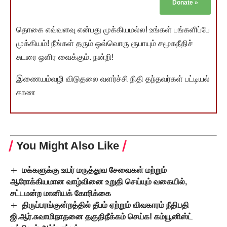
Donate
»
தொகை எவ்வளவு என்பது முக்கியமல்ல! உங்கள் பங்களிப்பே
முக்கியம்! நீங்கள் தரும் ஒவ்வொரு ரூபாயும் சமூகநீதிச்
சுடரை ஒளிர வைக்கும். நன்றி!
இணையம்வழி விடுதலை வளர்ச்சி நிதி தந்தவர்கள் பட்டியல்
காண
You Might Also Like
மக்களுக்கு உயர் மருத்துவ சேவைகள் மற்றும்
ஆரோக்கியமான வாழ்வினை உறுதி செய்யும் வகையில்,
சட்டமன்ற மானியக் கோரிக்கை
திருப்பரங்குன்றத்தில் தீபம் ஏற்றும் விவகாரம் நீதிபதி
ஜி.ஆர்.சுவாமிநாதனை தகுதிநீக்கம் செய்க! கம்யூனிஸ்ட்