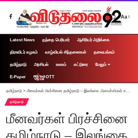
Aa
Latest News
தந்தை பெரியார்
ஆசிரியர் அறிக்கை
திராவிடர் கழகம்
வாழ்வியல் சிந்தனைகள்
தலையங்கம்
தமிழ்நாடு
அரசியல்
உலகம்
கட்டுரை
மேலும்
OTT
E-Paper
தமிழ்நாடு
>
மீனவர்கள் பிரச்சினை தமிழ்நாடு – இலங்கை அமைச்சர்கள் சந்திப்பு – பேச்சுவார்த்தை
தமிழ்நாடு
மீனவர்கள் பிரச்சினை
தமிழ்நாடு – இலங்கை