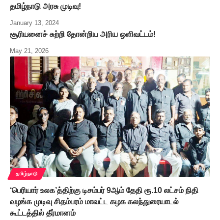
தமிழ்நாடு அரசு முடிவு!
January 13, 2024
சூரியனைச் சுற்றி தோன்றிய அரிய ஒளிவட்டம்!
May 21, 2026
தமிழ்நாடு
‘பெரியார் உலக’த்திற்கு டிசம்பர் 9ஆம் தேதி ரூ.10 லட்சம் நிதி
வழங்க முடிவு சிதம்பரம் மாவட்ட கழக கலந்துரையாடல்
கூட்டத்தில் தீர்மானம்