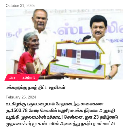
October 31, 2025
அரசு
தமிழ்நாடு
மக்களுக்கு நலத் திட்ட உதவிகள்
February 25, 2024
வடகிழக்கு பருவமழையால் சேதமடைந்த சாலைகளை
ரூ.1503.78 கோடி செலவில் மறுசீரமைக்க நிர்வாக அனுமதி
வழங்கி முதலமைச்சர் உத்தரவு! சென்னை, ஜன.23 தமிழ்நாடு
முதலமைச்சர் மு.க.ஸ்டாலின் அனைத்து நகர்ப்புர உள்ளாட்சி