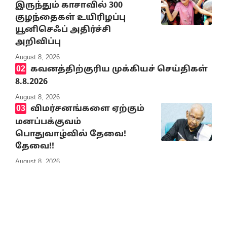
இருந்தும் காசாவில் 300
குழந்தைகள் உயிரிழப்பு
யூனிசெஃப் அதிர்ச்சி
அறிவிப்பு
August 8, 2026
கவனத்திற்குரிய முக்கியச் செய்திகள்
8.8.2026
August 8, 2026
விமர்சனங்களை ஏற்கும்
மனப்பக்குவம்
பொதுவாழ்வில் தேவை!
தேவை!!
August 8, 2026
என்னதான் நடக்கிறது
திராவிட நல் தமிழ்நாட்டில்?
August 8, 2026
முத்தமிழறிஞர்
கலைஞரின் நினைவு நாளில்