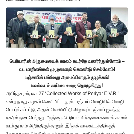
பெரியாரின் அருமையைக் காலம் கடந்தே உணர்ந்துள்ளோம் –
வட மாநிலங்கள் முழுமையும் கொண்டு செல்வோம்!
பஞ்சாபில் பல்வேறு அமைப்பினரும் முழக்கம்!
மண்டைச் சுரப்பை உலகு தொழுகிறது!
அமிர்தசரஸ், டிச.27 ‘Collected Works of Periyar E.V.R.’
என்ற நமது கழகம் வெளியிட்ட நூல், பஞ்சாப் மொழியில் மொழி
பெயர்க்கப்பட்டு, அதன் வெளியீட்டு விழாவும் பஞ்சாப் ஜலந்தர்
நகரில் நடைபெற்றது. ‘‘தந்தை பெரியார் சிந்தனைகளைக் காலம்
கடந்து நாம் அறிந்திருந்தாலும், இந்தக் காலகட்டத்திற்குத்
தேவையான அவரின் கருத்துகளை வட மாநிலங்கள் முழுவதும்