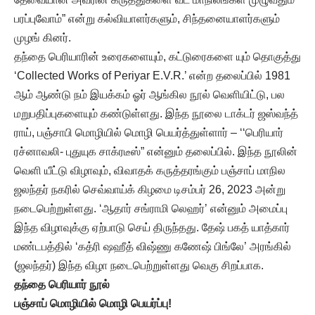
பரப்புவோம்” என்று கல்வியாளர்களும், சிந்தனையாளர்களும்
முழங் கினர்.
தந்தை பெரியாரின் உரைகளையும், கட்டுரைகளை யும் தொகுத்து
‘Collected Works of Periyar E.V.R.’ என்ற தலைப்பில் 1981
ஆம் ஆண்டு நம் இயக்கம் ஓர் ஆங்கில நூல் வெளியிட்டு, பல
மறுபதிப்புகளையும் கண்டுள்ளது. இந்த நூலை டாக்டர் ஜஸ்வந்த்
ராய், பஞ்சாபி மொழியில் மொழி பெயர்த்துள்ளார் – ‘‘பெரியார்
ரச்னாவலி- புதுயுக சாக்ரடீஸ்” என்னும் தலைப்பில். இந்த நூலின்
வெளி யீட்டு விழாவும், விவாதக் கருத்தரங்கும் பஞ்சாப் மாநில
ஜலந்தர் நகரில் செவ்வாய்க் கிழமை டிசம்பர் 26, 2023 அன்று
நடைபெற்றுள்ளது. ‘ஆதார் சங்ராமி லெஹர்’ என்னும் அமைப்பு
இந்த விழாவுக்கு ஏற்பாடு செய் திருந்தது. தேஷ் பகத் யாத்கார்
மண்டபத்தில் ‘கத்ரி ஷஹீத் விஷ்ணு கணேஷ் பிங்லே’ அரங்கில்
(ஜலந்தர்) இந்த விழா நடைபெற்றுள்ளது வெகு சிறப்பாக.
தந்தை பெரியார் நூல்
பஞ்சாப் மொழியில் மொழி பெயர்ப்பு!