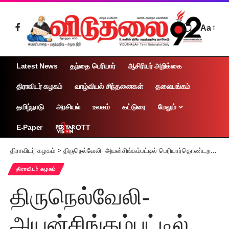
Aa
Latest News
தந்தை பெரியார்
ஆசிரியர் அறிக்கை
திராவிடர் கழகம்
வாழ்வியல் சிந்தனைகள்
தலையங்கம்
தமிழ்நாடு
அரசியல்
உலகம்
கட்டுரை
மேலும்
OTT
E-Paper
திராவிடர் கழகம்
>
திருநெல்வேலி- அயன்சிங்கம்பட்டில் பெரியார்தொண்டறப்பணித்தோழர்கள்.
திராவிடர் கழகம்
திருநெல்வேலி-
அயன்சிங்கம்பட்டில்