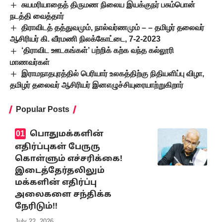
சுயமரியாதைத் திருமண நிலைய இயக்குநர் பசும்பொன்
நடத்தி வைத்தார்
திராவிடத் தத்துவமும், நால்வர்ணமும் – – தமிழர் தலைவர்
ஆசிரியர் கி. வீரமணி நிலக்கோட்டை, 7-2-2023
‘திராவிட ஊடகங்கள்’ பற்றிக் கற்க வந்த கல்லூரி
மாணவர்கள்
இராமநாதபுரத்தில் பெரியார் உலகத்திற்கு நிதியளிப்பு விழா,
தமிழர் தலைவர் ஆசிரியர் இனஎழுச்சியுரையாற்றுகிறார்
Popular Posts
பொதுமக்களின்
எதிர்ப்புகள் பேருரு
கொள்ளும் எச்சரிக்கை!
இடைத்தேர்தலிலும்
மக்களின் எதிர்ப்பு
அலைகளை சந்திக்க
நேரிடும்!!
July 22, 2026