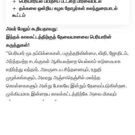
பெரியாரியல் பயிற்சிப் பட்டறை பார்வையிடல்
தக்கலை ஒன்றிய கழக தோழர்கள் கலந்துரையாடல்
கூட்டம்
அவர் மேலும் கூறியதாவது:
இந்தக் காலகட்டத்திற்குத் தேவையானவை பெரியாரின்
கருத்துகள்!
‘‘பெரியார் மூடநம்பிக்கைகள், பகுத்தறிவின்மை, விதி, ஜோதிடம்,
அர்த்தமற்ற சடங்குகள் ஆகியவற்றை யெல்லாம் கடுமையாக
எதிர்த்து வந்தார். அவருடைய சிந்தனையும், உறுதி
முழக்கங்களும், அவரது அஞ்சாநெஞ்சில் மலர்ந்த
கொள்கைகளும் அன்று போலவே இன்றும் தேவைப்படுகின்றன.
முக்கியமாக இன்றைய காலக்கட்டத்திற்கே அவை மிகவும்
ஏற்புடைவையாக உள்ளன.”
‘‘பெரியார் சிந்தனை பல பஞ்சாப் குருக்கள், பகத்கள், துறவிகள்,
பூலே, அம்பேத்கர், மங்குராம் முகோவாலியா மற்றும் அமரர்
பகத்சிங் போன்றோரின் கொள்கைகளுக்கும்,
கோட்பாடுகளுக்கும் முன்னோடியாக இருந்துள்ளது” என்றும்