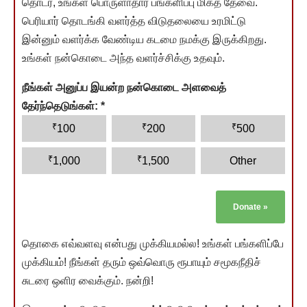
தொடர, உங்கள் பொருளாதார பங்களிப்பு மிகத் தேவை.
பெரியார் தொடங்கி வளர்த்த விடுதலையை உரமிட்டு
இன்னும் வளர்க்க வேண்டிய கடமை நமக்கு இருக்கிறது.
உங்கள் நன்கொடை அந்த வளர்ச்சிக்கு உதவும்.
நீங்கள் அனுப்ப இயன்ற நன்கொடை அளவைத்
தேர்ந்தெடுங்கள்:
*
₹
₹
₹
100
200
500
₹
₹
1,000
1,500
Other
Donate
»
தொகை எவ்வளவு என்பது முக்கியமல்ல! உங்கள் பங்களிப்பே
முக்கியம்! நீங்கள் தரும் ஒவ்வொரு ரூபாயும் சமூகநீதிச்
சுடரை ஒளிர வைக்கும். நன்றி!