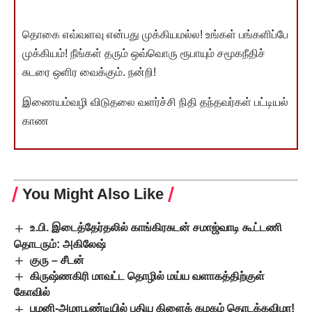
தொகை எவ்வளவு என்பது முக்கியமல்ல! உங்கள் பங்களிப்பே
முக்கியம்! நீங்கள் தரும் ஒவ்வொரு ரூபாயும் சமூகநீதிச்
சுடரை ஒளிர வைக்கும். நன்றி!
இணையம்வழி விடுதலை வளர்ச்சி நிதி தந்தவர்கள் பட்டியல்
காண
You Might Also Like
உ.பி. இடைத்தேர்தலில் காங்கிரசுடன் சமாஜ்வாடி கூட்டணி
தொடரும்: அகிலேஷ்
குரு – சீடன்
கிருஷ்ணகிரி மாவட்ட தொழில் மய்ய வளாகத்திற்குள்
கோவில்
பழனி-அமரபூண்டியில் புதிய கிளைக் கழகம் தொடக்கவிழா!