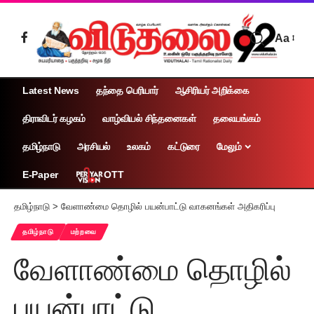
Aa
Latest News
தந்தை பெரியார்
ஆசிரியர் அறிக்கை
திராவிடர் கழகம்
வாழ்வியல் சிந்தனைகள்
தலையங்கம்
தமிழ்நாடு
அரசியல்
உலகம்
கட்டுரை
மேலும்
OTT
E-Paper
தமிழ்நாடு
>
வேளாண்மை தொழில் பயன்பாட்டு வாகனங்கள் அதிகரிப்பு
தமிழ்நாடு
மற்றவை
வேளாண்மை தொழில்
பயன்பாட்டு