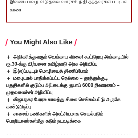
இணையம்வழி விடுதலை வளர்ச்சி நிதி தந்தவர்கள் பட்டியல்
காண
You Might Also Like
அதிகரித்துவரும் வெங்காய விலை! கூட்டுறவு அங்காடியில்
ரூ.30-க்கு விற்பனை தமிழ்நாடு அரசு அறிவிப்பு
இ(எ)ப்படியும் மொழியைத் திணிப்போம்
மழையால் பாதிக்கப்பட்ட நெல்லை – தூத்துக்குடி
பகுதிகளில் குடும்ப அட்டைக்கு ரூபாய் 6000 நிவாரணம் –
முதலமைச்சர் அறிவிப்பு
விஜயநகர பேரரசு காலத்து சிலை செங்கல்பட்டு அருகே
கண்டுபிடிப்பு
சாலைப் பணிகளில் அலட்சியமாக செயல்படும்
பொறியாளர்கள்மீது கடும் நடவடிக்கை